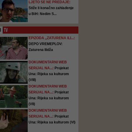
LJETO SE NE PREDAJE:
Stiže li konačno zahlađenje
u BiH: Nedim S...
O
TV
EPIZODA „ZATURENA ILI...:
DEPO VREMEPLOV:
Zaturena Ilidža
DOKUMENTARNI WEB
SERIJAL NA...:
Projekat
Una: Rijeka sa kulturom
(VIII)
DOKUMENTARNI WEB
SERIJAL NA...:
Projekat
Una: Rijeka sa kulturom
(VII)
DOKUMENTARNI WEB
SERIJAL NA...:
Projekat
Una: Rijeka sa kulturom (VI)