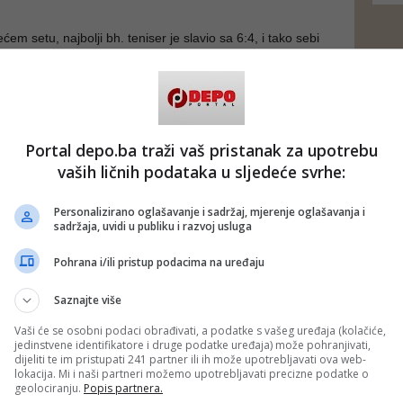
ćem setu, najbolji bh. teniser je slavio sa 6:4, i tako sebi
zbori šesnaestinu finala i odmjeravanje snaga sa boljim iz
yer.
 u ovom momentu 28. najbolji teniser svijeta - u trećem setu
rljivu pobjedu sa 6:1 i prošao dalje na ovom prestižnom ATP
Portal depo.ba traži vaš pristanak za upotrebu
f u drugom kolu Australian Opena, Džumhuru je trebalo
vaših ličnih podataka u sljedeće svrhe:
a sata i 40 minuta.
Personalizirano oglašavanje i sadržaj, mjerenje oglašavanja i
lo drugo odmjeravanje snaga između Milmana i Džumhura, a
sadržaja, uvidi u publiku i razvoj usluga
avio i drugi put. Džumhur je Australca savladao 27.
godine na ATP turniru u Shenzenu, kina, sa 2:0 u
:5).
Pohrana i/ili pristup podacima na uređaju
 BLIN MAGAZIN/mr)
Saznajte više
 putem društvenih mreža
Twitter
i
Facebook
Vaši će se osobni podaci obrađivati, a podatke s vašeg uređaja (kolačiće,
jedinstvene identifikatore i druge podatke uređaja) može pohranjivati,
dijeliti te im pristupati 241 partner ili ih može upotrebljavati ova web-
lokacija. Mi i naši partneri možemo upotrebljavati precizne podatke o
mhur
#australian open
geolociranju.
Popis partnera.