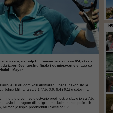
DEP
ećem setu, najbolji bh. teniser je slavio sa 6:4, i tako
ut da izbori šesnaestnu finala i odmjeravanje snaga sa
 Nadal - Mayer
avio je i u drugom kolu Australian Opena, nakon što je
ca Johna Milmana sa 3:1 (7:5; 3:6; 6:4 i 6:1) u setovima.
 minuta u prvom setu ostvario prednost, a slavio je sa 7:5,
 nastavio i u drugom dijelu igre - međutim, nakon početnih
Milman je uspio preokrenuti i slaviti sa 6:3.