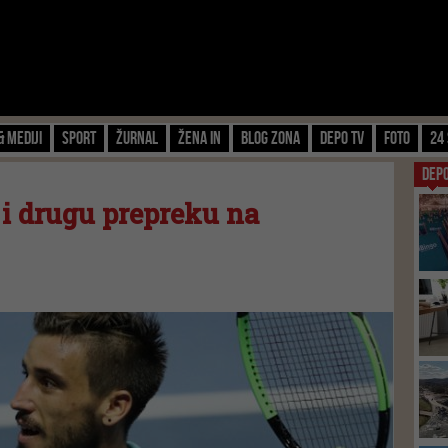
& Mediji
Sport
Žurnal
Žena IN
Blog zona
Depo TV
FOTO
24 
DEP
i drugu prepreku na