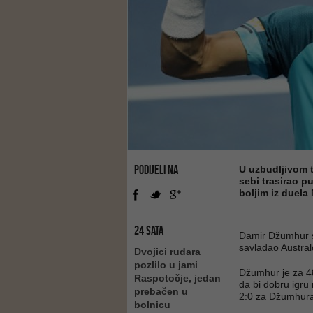
PODIJELI NA
U uzbudljivom tr
sebi trasirao p
boljim iz duela
24 SATA
Damir Džumhur sl
savladao Austral
Dvojici rudara
pozlilo u jami
Džumhur je za 48
Raspotočje, jedan
da bi dobru igru
prebačen u
2:0 za Džumhura, 
bolnicu