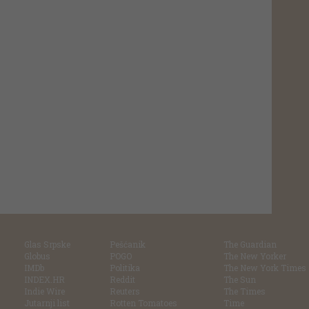
Glas Srpske
Pešćanik
The Guardian
Globus
POGO
The New Yorker
IMDb
Politika
The New York Times
INDEX.HR
Reddit
The Sun
Indie Wire
Reuters
The Times
Jutarnji list
Rotten Tomatoes
Time