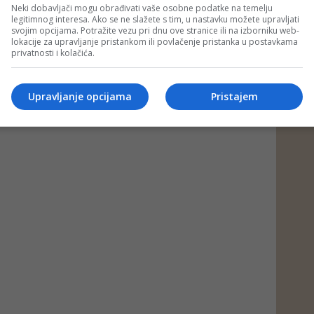
Neki dobavljači mogu obrađivati vaše osobne podatke na temelju
legitimnog interesa. Ako se ne slažete s tim, u nastavku možete upravljati
svojim opcijama. Potražite vezu pri dnu ove stranice ili na izborniku web-
lokacije za upravljanje pristankom ili povlačenje pristanka u postavkama
privatnosti i kolačića.
Upravljanje opcijama
Pristajem