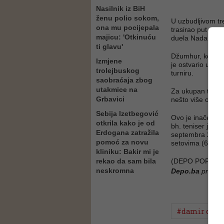
Nasilnik iz BiH
ženu polio sokom,
U uzbudljivom tre
ona mu pocijepala
trasirao put da i
majicu: 'Otkinuću
duela Nadal - Ma
ti glavu'
Džumhur, koji je
Izmjene
je ostvario uvje
trolejbuskog
turniru.
saobraćaja zbog
utakmice na
Za ukupan trijum
Grbavici
nešto više od dv
Sebija Izetbegović
Ovo je inače bi
otkrila kako je od
bh. teniser je sl
Erdogana zatražila
septembra 2017. 
pomoć za novu
setovima (6:4 i 7
kliniku: Bakir mi je
rekao da sam bila
(DEPO PORTAL,
neskromna
Depo.ba
pratite
#damir džu