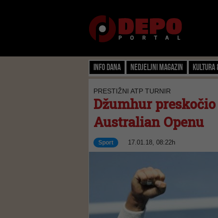
Info dana
Nedjeljni magazin
Kultura 
PRESTIŽNI ATP TURNIR
Džumhur preskočio 
Australian Openu
17.01.18, 08:22h
Sport