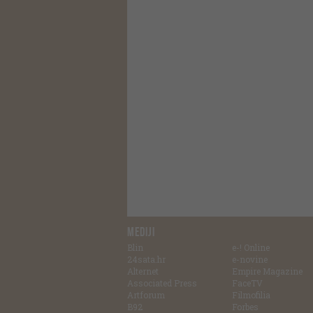
MEDIJI
Blin
e-! Online
24sata.hr
e-novine
Alternet
Empire Magazine
Associated Press
FaceTV
Artforum
Filmofilia
B92
Forbes