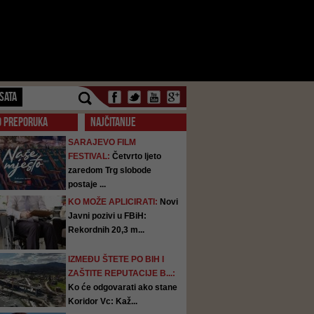
SATA
O PREPORUKA
NAJČITANIJE
SARAJEVO FILM
FESTIVAL:
Četvrto ljeto
zaredom Trg slobode
postaje ...
KO MOŽE APLICIRATI:
Novi
Javni pozivi u FBiH:
Rekordnih 20,3 m...
IZMEĐU ŠTETE PO BIH I
ZAŠTITE REPUTACIJE B...:
Ko će odgovarati ako stane
Koridor Vc: Kaž...