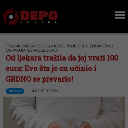
TRAGIKOMIČAN SLUČAJ KORUPCIJE U BH. ZDRAVSTVU
OSVANUO NA FACEBOOKU
Od ljekara tražila da joj vrati 100
eura: Evo šta je on učinio i
GRDNO se prevario!
14.01.18, 13:28h
Hronika