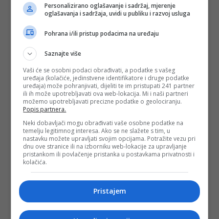
Personalizirano oglašavanje i sadržaj, mjerenje
Facebook profilu.
oglašavanja i sadržaja, uvidi u publiku i razvoj usluga
Iako zdravstvo građani smatraju izuzetno korumpiranim,
Pohrana i/ili pristup podacima na uređaju
rijetko odlučuju i da prijavljuju ovakve slučajeve.
Činjenica je da su ljudi najranjiviji kada su bolesni, pa je
Saznajte više
zdravstvo jedna od oblasti gdje korisnici i sami nude mito
vjerujući da će na taj način obezbijediti bolji medicinski
Vaši će se osobni podaci obrađivati, a podatke s vašeg
tretman, međutim, velika je razlika između nekog slatkiša i
uređaja (kolačiće, jedinstvene identifikatore i druge podatke
bombonjere i koverte sa stotinama eura.
uređaja) može pohranjivati, dijeliti te im pristupati 241 partner
ili ih može upotrebljavati ova web-lokacija. Mi i naši partneri
možemo upotrebljavati precizne podatke o geolociranju.
Korupcija je teška bolest koja hara zdravstvenim
Popis partnera.
ustanovama na prostorima bivše Jugoslavije. Koliko je ta
bolest opako zarazna po domaćina, pokazuje džep i savjest
Neki dobavljači mogu obrađivati vaše osobne podatke na
ljekara, aktera slučaja koji je opisao ovaj mladić.
temelju legitimnog interesa. Ako se ne slažete s tim, u
nastavku možete upravljati svojim opcijama. Potražite vezu pri
(
EuroBlic
, DEPO PORTAL, BLIN MAGAZIN/md)
dnu ove stranice ili na izborniku web-lokacije za upravljanje
pristankom ili povlačenje pristanka u postavkama privatnosti i
kolačića.
PODIJELI NA
Pristajem
Depo.ba
pratite putem društvenih mreža
Twitter
i
Facebook