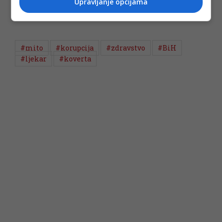
Upravljanje opcijama
#mito
#korupcija
#zdravstvo
#BiH
#ljekar
#koverta