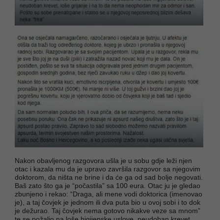
Nakon obavljenog razgovora ušla je u sobu gdje leži njen
otac i kazala mu da je upravo završila razgovor sa njegovim
doktorom, da ništa ne brine i da će ga od sad bolje negovati.
Baš zato što ga je “počastila” sa 100 eura. Otac ju je gledao
zbunjeno i rekao: “Draga, ali mene vodi doktorica (imenovao
je), a taj čovjek je jednom ili dva puta bio u ovoj sobi i to dok
je dežurao. Taj čovjek nema gotovo nikakve veze sa mnom”
te se požalio na loše higijenske uslove, neudoban krevet,