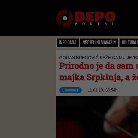
Info dana
Nedjeljni magazin
Kultura 
GORAN BREGOVIĆ KAŽE DA MU JE '
Prirodno je da sam a
majka Srpkinja, a 
11.01.18, 08:54h
Showbizz