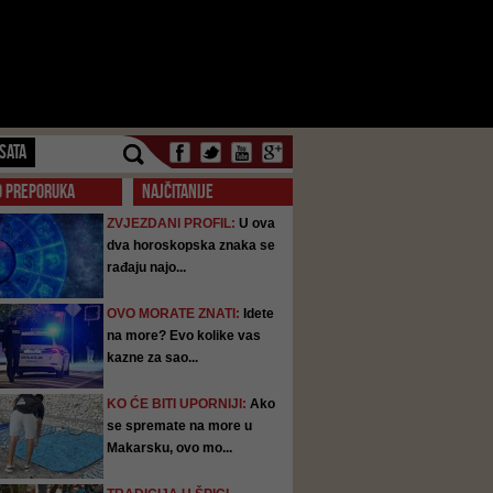
SATA
O PREPORUKA
NAJČITANIJE
ZVJEZDANI PROFIL:
U ova
dva horoskopska znaka se
rađaju najo...
OVO MORATE ZNATI:
Idete
na more? Evo kolike vas
kazne za sao...
KO ĆE BITI UPORNIJI:
Ako
se spremate na more u
Makarsku, ovo mo...