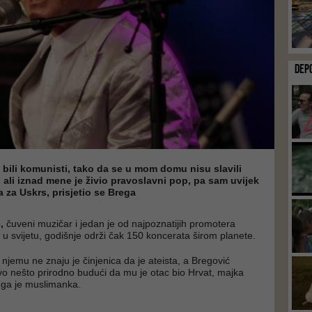
DEP
su bili komunisti, tako da se u mom domu nisu slavili
i, ali iznad mene je živio pravoslavni pop, pa sam uvijek
a za Uskrs, prisjetio se Brega
,
čuveni muzičar i jedan je od najpoznatijih promotera
u svijetu, godišnje održi čak 150 koncerata širom planete.
njemu ne znaju je činjenica da je ateista, a Bregović
vo nešto prirodno budući da mu je otac bio Hrvat, majka
uga je muslimanka.