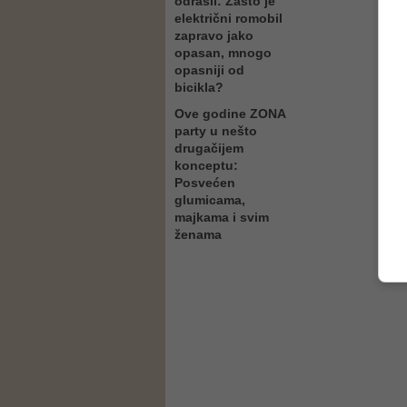
odrasli: Zašto je
električni romobil
zapravo jako
opasan, mnogo
opasniji od
bicikla?
Ove godine ZONA
party u nešto
drugačijem
konceptu:
Posvećen
glumicama,
majkama i svim
ženama