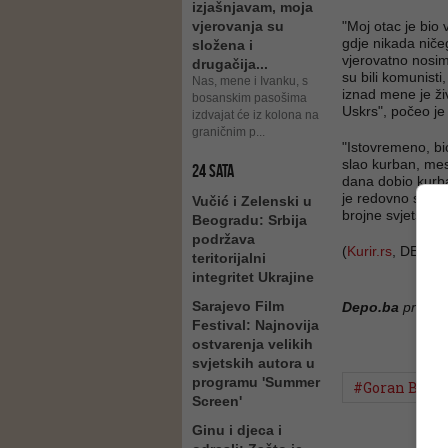
izjašnjavam, moja
vjerovanja su
"Moj otac je bio 
gdje nikada ničega
složena i
vjerovatno nosim 
drugačija...
su bili komunisti
Nas, mene i Ivanku, s
iznad mene je ži
bosanskim pasošima
Uskrs", počeo je
izdvajat će iz kolona na
graničnim p...
"Istovremeno, b
slao kurban, mes
24 SATA
dana dobio kurba
je redovno slao 
Vučić i Zelenski u
brojne svjetske r
Beogradu: Srbija
podržava
(
Kurir.rs
, DEPO 
teritorijalni
integritet Ukrajine
Sarajevo Film
Depo.ba
pratite
Festival: Najnovija
ostvarenja velikih
svjetskih autora u
programu 'Summer
#Goran Brego
Screen'
Ginu i djeca i