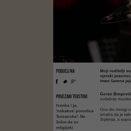
PODIJELI NA
Moji roditelji 
vjerski praznic
imao šarena jaj
Goran Bregović
POVEZANI TEKSTOVI
ovdašnje muzike 
Ivanka i ja,
Ono što mnogi o 
'nekakva' porodica
smatra da je tak
'bosanska': Ne
Srpkinja, a supr
želim da se
religijski