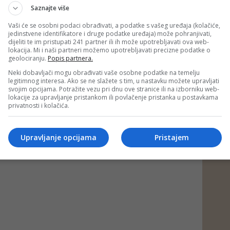
Saznajte više
Vaši će se osobni podaci obrađivati, a podatke s vašeg uređaja (kolačiće,
jedinstvene identifikatore i druge podatke uređaja) može pohranjivati,
dijeliti te im pristupati 241 partner ili ih može upotrebljavati ova web-
lokacija. Mi i naši partneri možemo upotrebljavati precizne podatke o
geolociranju.
Popis partnera.
Neki dobavljači mogu obrađivati vaše osobne podatke na temelju
legitimnog interesa. Ako se ne slažete s tim, u nastavku možete upravljati
svojim opcijama. Potražite vezu pri dnu ove stranice ili na izborniku web-
lokacije za upravljanje pristankom ili povlačenje pristanka u postavkama
privatnosti i kolačića.
Upravljanje opcijama
Pristajem