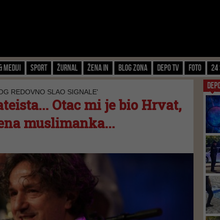
& Mediji
Sport
Žurnal
Žena IN
Blog zona
Depo TV
FOTO
24 
DEP
BOG REDOVNO SLAO SIGNALE'
teista... Otac mi je bio Hrvat,
žena muslimanka...