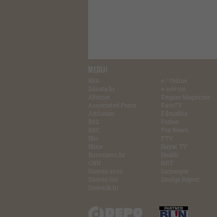
MEDIJI
Blin
e-! Online
24sata.hr
e-novine
Alternet
Empire Magazine
Associated Press
FaceTV
Artforum
Filmofilia
B92
Forbes
BBC
Fox News
Blic
FTV
Blinx
Hayat TV
Bussiness.hr
Health
CNN
HRT
Dnevni avaz
Gamespot
Dnevni list
Drudge Report
Dnevnik.hr