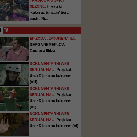
TRADICIJA U ŠPICI
SEZONE:
Hrvatski
'kukuruz-turizam' tjera
goste, Ni...
O
TV
EPIZODA „ZATURENA ILI...:
DEPO VREMEPLOV:
Zaturena Ilidža
DOKUMENTARNI WEB
SERIJAL NA...:
Projekat
Una: Rijeka sa kulturom
(VIII)
DOKUMENTARNI WEB
SERIJAL NA...:
Projekat
Una: Rijeka sa kulturom
(VII)
DOKUMENTARNI WEB
SERIJAL NA...:
Projekat
Una: Rijeka sa kulturom (VI)