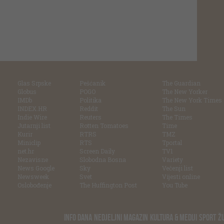
Glas Srpske
Pešćanik
The Guardian
Globus
POGO
The New Yorker
IMDb
Politika
The New York Times
INDEX.HR
Reddit
The Sun
Indie Wire
Reuters
The Times
Jutarnji list
Rotten Tomatoes
Time
Kurir
RTRS
TMZ
Miniclip
RTS
Tportal
net.hr
Screen Daily
TV1
Nezavisne
Slobodna Bosna
Variety
News Google
Sky
Večenji list
Newsweek
Svet
Vijesti online
Oslobođenje
The Huffington Post
You Tube
INFO DANA
NEDJELJNI MAGAZIN
KULTURA & MEDIJI
SPORT
Ž