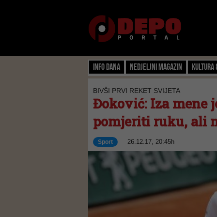
Info dana
Nedjeljni magazin
Kultura 
BIVŠI PRVI REKET SVIJETA
Đoković: Iza mene 
pomjeriti ruku, ali
26.12.17, 20:45h
Sport