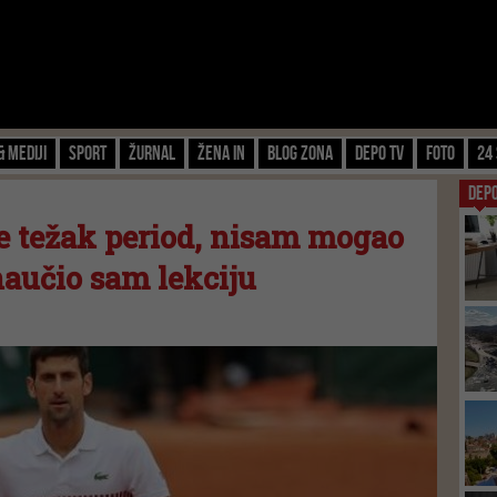
& Mediji
Sport
Žurnal
Žena IN
Blog zona
Depo TV
FOTO
24 
DEP
je težak period, nisam mogao
 naučio sam lekciju