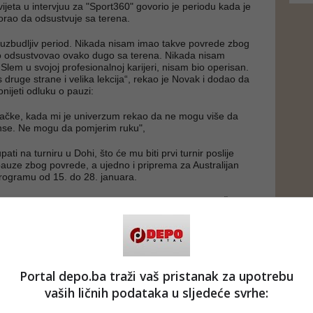
svijeta u intervjuu za "Sport360" govorio je periodu kada je
rao da odsustvuje sa terena.
 uzbudljiv period. Nikada nisam imao takve povrede zbog
ko odsustvovao ovako dugo sa terena. Nikada nisam
Slem u svojoj profesionalnoj karijeri, nisam bio operisan.
i s druge strane i velika lekcija“, rekao je Novak i dodao da
onijeti odluku o pauzi:
ačke, kada mi je univerzum rekao da ne mogu više da
se. Ne mogu da pomjerim ruku",
ati na turniru u Dohi, što će mu biti prvi turnir poslije
uze zbog povrede, a ujedno i priprema za Australijan
programu od 15. do 28. januara.
kam kada ću se vratiti, kada ću početi da igram. Četiri i
 uzeo reket u ruke, to je velika promjena. Bio težak
 želio da rizikujem, da pogoršam stanje. Iskoristio sam ovo
ađem nove načine kako da svoje telo oporavim, da nađem
 kao i da se pripremim psihički. Pokušavao sam da steknem
ortske nauke, ali i iz tehnologije. Iskoristio sam ovo vreme
“, rekao je Đoković.
Portal depo.ba traži vaš pristanak za upotrebu
vaših ličnih podataka u sljedeće svrhe:
je tokom oporavka naučio da bude strpljiv.