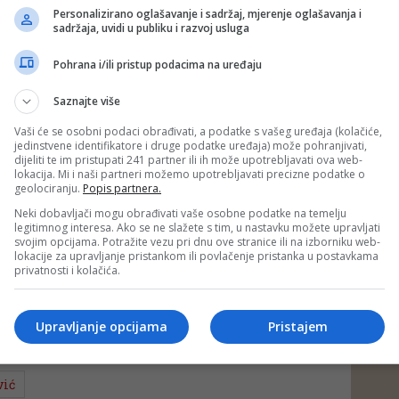
rpljiv. Strpljenje je nešto što nedostaje teniserima.
Personalizirano oglašavanje i sadržaj, mjerenje oglašavanja i
sadržaja, uvidi u publiku i razvoj usluga
š posao od 1. januara do 20. novembra je naporan period.
a se smiriš, da budeš staložen, konstantno tražimo
najbrže udarce", dodao je srpski teniser.
Pohrana i/ili pristup podacima na uređaju
ijeme iskoristio je na najbolji način.
Saznajte više
remena da se posvetim porodici, kao i sebi i da razumem
Vaši će se osobni podaci obrađivati, a podatke s vašeg uređaja (kolačiće,
", zaključio je Novak.
jedinstvene identifikatore i druge podatke uređaja) može pohranjivati,
dijeliti te im pristupati 241 partner ili ih može upotrebljavati ova web-
eniser Novak Đoković u 2018. ulazi kao 12. igrač svijeta, što
lokacija. Mi i naši partneri možemo upotrebljavati precizne podatke o
zicija poslije 11 godina jer je tada bio 16.
geolociranju.
Popis partnera.
Neki dobavljači mogu obrađivati vaše osobne podatke na temelju
grati u Abu Dabiju jer vam omogućava igračima da provere
legitimnog interesa. Ako se ne slažete s tim, u nastavku možete upravljati
i, jer je to prvo zvanično takmičenje pred novu sezonu. To
svojim opcijama. Potražite vezu pri dnu ove stranice ili na izborniku web-
nir za mene još od Vimbldona pa se ovom turniru radujem
lokacije za upravljanje pristankom ili povlačenje pristanka u postavkama
igrača", zaključio je Novak.
privatnosti i kolačića.
RTAL, BLIN MAGAZIN/az)
 putem društvenih mreža
Twitter
i
Facebook
Upravljanje opcijama
Pristajem
vić