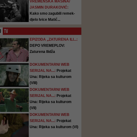
VREMENSKA MAŠINA/
JASMIN DURAKOVIĆ:
Kako smo zagubili remek-
djelo Ivice Matić...
O
TV
EPIZODA „ZATURENA ILI...:
DEPO VREMEPLOV:
Zaturena Ilidža
DOKUMENTARNI WEB
SERIJAL NA...:
Projekat
Una: Rijeka sa kulturom
(VIII)
DOKUMENTARNI WEB
SERIJAL NA...:
Projekat
Una: Rijeka sa kulturom
(VII)
DOKUMENTARNI WEB
SERIJAL NA...:
Projekat
Una: Rijeka sa kulturom (VI)