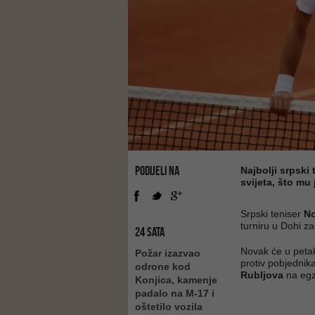
PODIJELI NA
Najbolji srpski
svijeta, što mu 
Srpski teniser
No
turniru u Dohi za
24 SATA
Novak će u peta
Požar izazvao
protiv pobjedni
odrone kod
Rubljova
na egz
Konjica, kamenje
padalo na M-17 i
oštetilo vozila