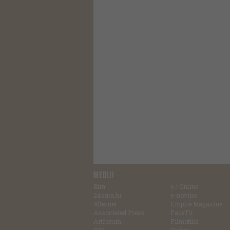
MEDIJI
Blin
e-! Online
24sata.hr
e-novine
Alternet
Empire Magazine
Associated Press
FaceTV
Artforum
Filmofilia