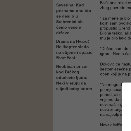
Bivši prvi reket 
Severina: Kad
zbog povrede mo
priznamo ono što
se desilo u
"Iza mene je bio
Srebrenici bit
kojih sam ovoli
ćemo vesele
propustio Grend 
države
Bilo je teško, al
mu je bilo lako d
Drama na Hvaru:
Helikopter sletio
"Došao sam do t
na stijene i spasio
igram. Nema šan
život ženi
Đoković će nastup
Neobičan prizor
šestomjesečne pa
kod Brčkog
open koji je na 
oduševio ljude:
Neki vjeruju da
"Ne mogu da doče
slijedi baby boom
po mjeseca nisam
period, ali nisam
vrijeme da pron
novi način igre,
nova znanja iz sp
na najbolji način
Novak ističe da 