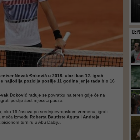
DEP
 teniser Novak Đoković u 2018. ulazi kao 12. igrač
je najlošija pozicija poslije 11 godina jer je tada bio 16
vak Đoković
raduje se povratku na teren gdje će na
igrati poslije šest mjeseci pauze.
k, oko 16 časova po srednjoevropskom vremenu, igrati
ka meča između
Roberta Bautiste Aguta
i
Andreja
ibicionom turniru u Abu Dabiju.