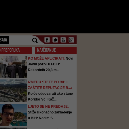
SATA
O PREPORUKA
NAJČITANIJE
KO MOŽE APLICIRATI:
Novi
Javni pozivi u FBiH:
Rekordnih 20,3 m...
IZMEĐU ŠTETE PO BIH I
ZAŠTITE REPUTACIJE B...:
Ko će odgovarati ako stane
Koridor Vc: Kaž...
LJETO SE NE PREDAJE:
Stiže li konačno zahlađenje
u BiH: Nedim S...