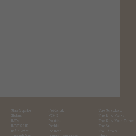
Glas Srpske
Pešćanik
The Guardian
Globus
POGO
The New Yorker
IMDb
Politika
The New York Times
INDEX.HR
Reddit
The Sun
Indie Wire
Reuters
The Times