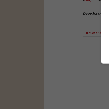
Depo.ba
pratite
#mate janko