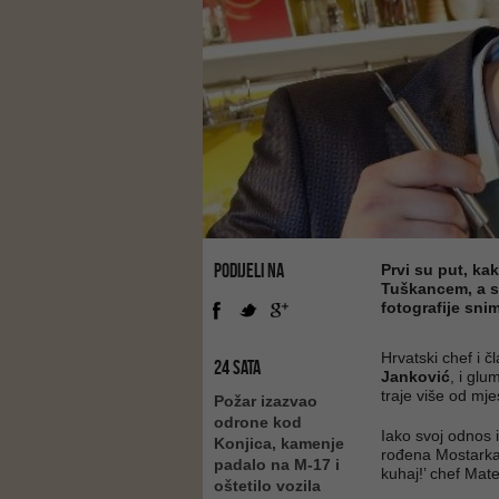
PODIJELI NA
Prvi su put, ka
Tuškancem, a se
fotografije sni
Hrvatski chef i č
24 SATA
Janković
, i glu
traje više od mj
Požar izazvao
odrone kod
Iako svoj odnos i
Konjica, kamenje
rođena Mostarka,
padalo na M-17 i
kuhaj!’ chef Mate
oštetilo vozila