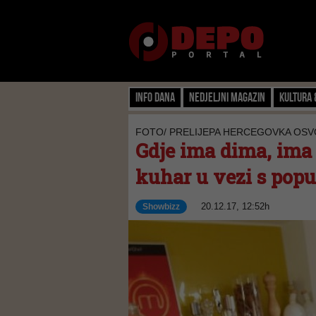
Info dana
Nedjeljni magazin
Kultura 
FOTO/ PRELIJEPA HERCEGOVKA OSV
Gdje ima dima, ima 
kuhar u vezi s po
20.12.17, 12:52h
Showbizz