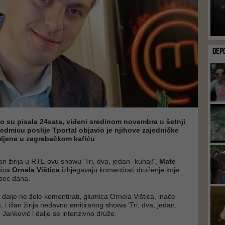
DEP
ko su pisala 24sata, viđeni sredinom novembra u šetnji
dmicu poslije Tportal objavio je njihove zajedničke
mljene u zagrebačkom kafiću
lan žirija u RTL-ovu showu 'Tri, dva, jedan -kuhaj!',
Mate
mica
Ornela Vištica
izbjegavaju komentirati druženje koje
esec dana.
 dalje ne žele komentirati, glumica Ornela Vištica, inače
 i član žirija nedavno emitiranog showa ‘Tri, dva, jedan,
 Janković i dalje se intenzivno druže.