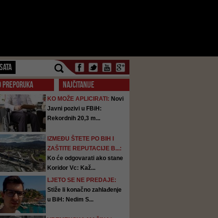
SATA
O PREPORUKA
NAJČITANIJE
KO MOŽE APLICIRATI:
Novi
Javni pozivi u FBiH:
Rekordnih 20,3 m...
IZMEĐU ŠTETE PO BIH I
ZAŠTITE REPUTACIJE B...:
Ko će odgovarati ako stane
Koridor Vc: Kaž...
LJETO SE NE PREDAJE:
Stiže li konačno zahlađenje
u BiH: Nedim S...