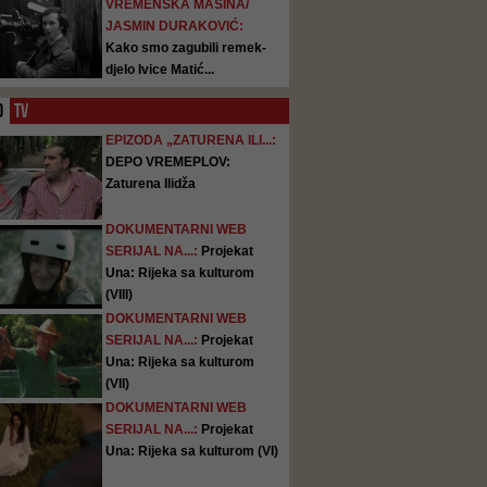
VREMENSKA MAŠINA/
JASMIN DURAKOVIĆ:
Kako smo zagubili remek-
djelo Ivice Matić...
O
TV
EPIZODA „ZATURENA ILI...:
DEPO VREMEPLOV:
Zaturena Ilidža
DOKUMENTARNI WEB
SERIJAL NA...:
Projekat
Una: Rijeka sa kulturom
(VIII)
DOKUMENTARNI WEB
SERIJAL NA...:
Projekat
Una: Rijeka sa kulturom
(VII)
DOKUMENTARNI WEB
SERIJAL NA...:
Projekat
Una: Rijeka sa kulturom (VI)