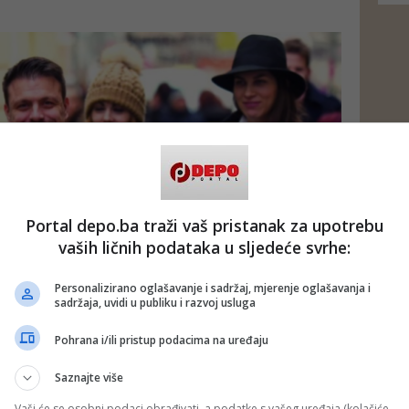
Portal depo.ba traži vaš pristanak za upotrebu
vaših ličnih podataka u sljedeće svrhe:
Personalizirano oglašavanje i sadržaj, mjerenje oglašavanja i
sadržaja, uvidi u publiku i razvoj usluga
o su pisala 24sata, viđeni sredinom novembra u šetnji
Pohrana i/ili pristup podacima na uređaju
micu poslije Tportal objavio je njihove zajedničke
jene u zagrebačkom kafiću. Sjedili su sami na kafi, nagnuli
rugome i razgovarali.
Saznajte više
Vaši će se osobni podaci obrađivati, a podatke s vašeg uređaja (kolačiće,
PORTAL, BLIN MAGAZIN/md)