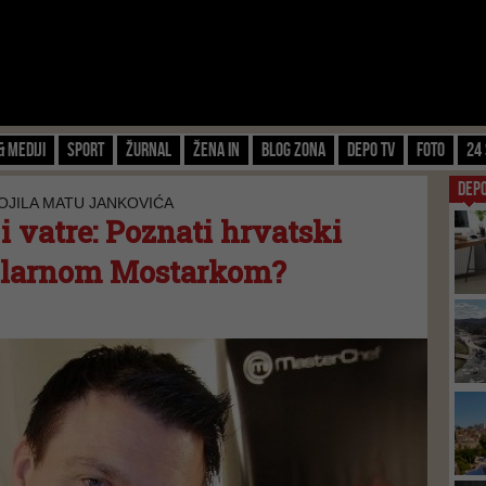
& Mediji
Sport
Žurnal
Žena IN
Blog zona
Depo TV
FOTO
24 
DEP
OJILA MATU JANKOVIĆA
i vatre: Poznati hrvatski
pularnom Mostarkom?