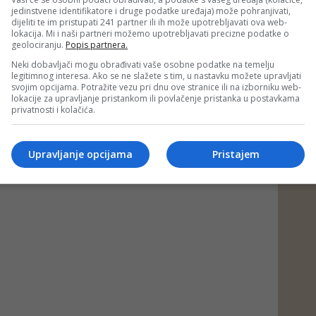
jedinstvene identifikatore i druge podatke uređaja) može pohranjivati,
dijeliti te im pristupati 241 partner ili ih može upotrebljavati ova web-
lokacija. Mi i naši partneri možemo upotrebljavati precizne podatke o
 putem društvenih mreža
Twitter
i
Facebook
geolociranju.
Popis partnera.
Neki dobavljači mogu obrađivati vaše osobne podatke na temelju
legitimnog interesa. Ako se ne slažete s tim, u nastavku možete upravljati
svojim opcijama. Potražite vezu pri dnu ove stranice ili na izborniku web-
vić
#ornela vištica
lokacije za upravljanje pristankom ili povlačenje pristanka u postavkama
privatnosti i kolačića.
Upravljanje opcijama
Pristajem