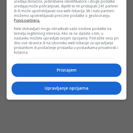
uređaja (kolačiće, jedinstvene identifikatore i druge podatke
uređaja) može pohranjivati, dijeliti te im pristupati 241 partner
PODIJELI NA
ili ih može upotrebljavati ova web-lokacija. Mi i naši partneri
možemo upotrebljavati precizne podatke o geolociranju.
Popis partnera.
Depo.ba
pratite putem društvenih mreža
Twitter
i
Facebook
Neki dobavljači mogu obrađivati vaše osobne podatke na
temelju legitimnog interesa. Ako se ne slažete s tim, u
nastavku možete upravljati svojim opcijama. Potražite vezu pri
dnu ove stranice ili na izborniku web-lokacije za upravljanje
pristankom ili povlačenje pristanka u postavkama privatnosti i
kolačića.
#jerusalem
#protest u sarajevu
#donald
trump
#izrael
#palestinci
#glavni grad
Pristajem
izraela
Upravljanje opcijama