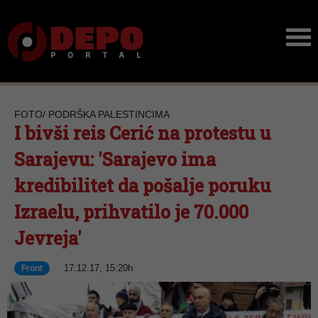
FOTO/ PODRŠKA PALESTINCIMA
I bivši reis Cerić na protestu u
Sarajevu: 'Sarajevo ima
kredibilitet da pošalje poruku
Izraelu, prihvatilo je 70.000
Jevreja'
17.12.17, 15:20h
Front