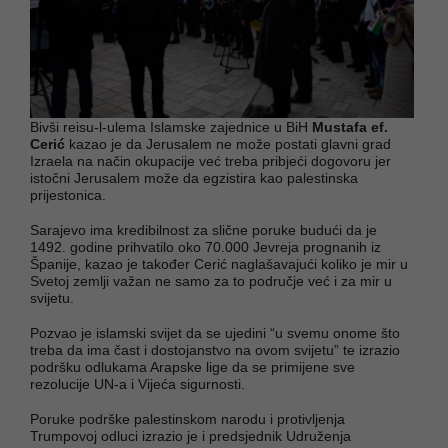
Bivši reisu-l-ulema Islamske zajednice u BiH
Mustafa ef.
Cerić
kazao je da Jerusalem ne može postati glavni grad
Izraela na način okupacije već treba pribjeći dogovoru jer
istočni Jerusalem može da egzistira kao palestinska
prijestonica.
Sarajevo ima kredibilnost za slične poruke budući da je
1492. godine prihvatilo oko 70.000 Jevreja prognanih iz
Španije, kazao je također Cerić naglašavajući koliko je mir u
Svetoj zemlji važan ne samo za to područje već i za mir u
svijetu.
Pozvao je islamski svijet da se ujedini “u svemu onome što
treba da ima čast i dostojanstvo na ovom svijetu” te izrazio
podršku odlukama Arapske lige da se primijene sve
rezolucije UN-a i Vijeća sigurnosti.
Poruke podrške palestinskom narodu i protivljenja
Trumpovoj odluci izrazio je i predsjednik Udruženja