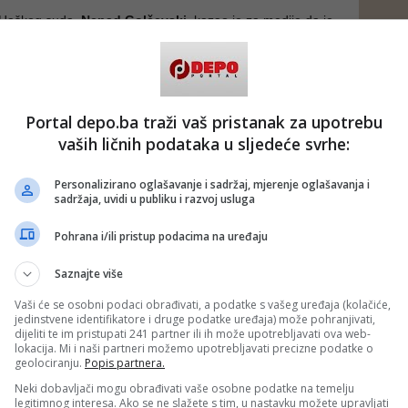
l Haškog suda,
Nenad Golčevski,
kazao je za medije da je
ku odmah pružena prva pomoć, a istovremeno dok mu je
moć, pozvana je hitna medicinska pomoć.
balo pola sata da dođe jedno je od pitanja kojima će se
ju je pokrenulo Tužilaštvo.
Portal depo.ba traži vaš pristanak za upotrebu
vaših ličnih podataka u sljedeće svrhe:
Personalizirano oglašavanje i sadržaj, mjerenje oglašavanja i
sadržaja, uvidi u publiku i razvoj usluga
Pohrana i/ili pristup podacima na uređaju
Saznajte više
Vaši će se osobni podaci obrađivati, a podatke s vašeg uređaja (kolačiće,
jedinstvene identifikatore i druge podatke uređaja) može pohranjivati,
dijeliti te im pristupati 241 partner ili ih može upotrebljavati ova web-
lokacija. Mi i naši partneri možemo upotrebljavati precizne podatke o
geolociranju.
Popis partnera.
Neki dobavljači mogu obrađivati vaše osobne podatke na temelju
legitimnog interesa. Ako se ne slažete s tim, u nastavku možete upravljati