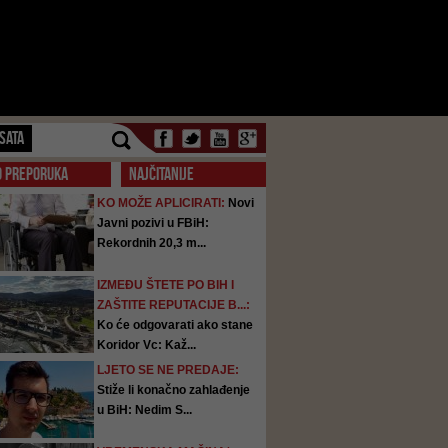
SATA
O PREPORUKA
NAJČITANIJE
KO MOŽE APLICIRATI:
Novi
Javni pozivi u FBiH:
Rekordnih 20,3 m...
IZMEĐU ŠTETE PO BIH I
ZAŠTITE REPUTACIJE B...:
Ko će odgovarati ako stane
Koridor Vc: Kaž...
LJETO SE NE PREDAJE:
Stiže li konačno zahlađenje
u BiH: Nedim S...