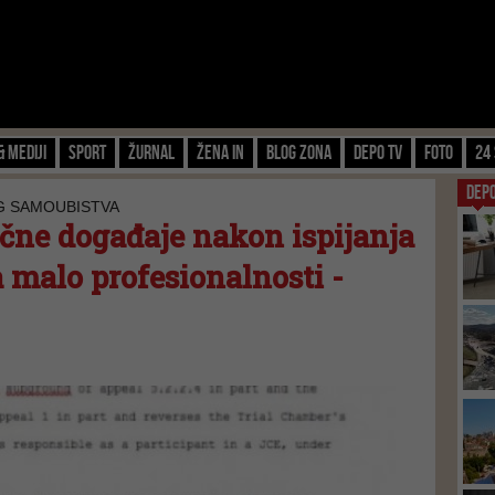
& Mediji
Sport
Žurnal
Žena IN
Blog zona
Depo TV
FOTO
24 
DEP
G SAMOUBISTVA
ačne događaje nakon ispijanja
a malo profesionalnosti -