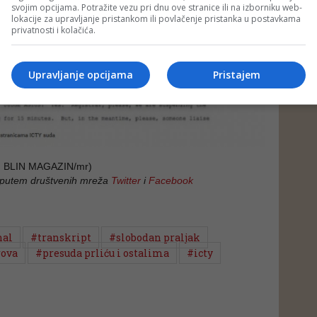
svojim opcijama. Potražite vezu pri dnu ove stranice ili na izborniku web-
lokacije za upravljanje pristankom ili povlačenje pristanka u postavkama
privatnosti i kolačića.
Upravljanje opcijama
Pristajem
 BLIN MAGAZIN/mr)
 putem društvenih mreža
Twitter
i
Facebook
nal
#transkript
#slobodan praljak
rova
#presuda prliću i ostalima
#icty