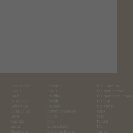
Glas Srpske
Pešćanik
The Guardian
Globus
POGO
The New Yorker
IMDb
Politika
The New York Times
INDEX.HR
Reddit
The Sun
Indie Wire
Reuters
The Times
Jutarnji list
Rotten Tomatoes
Time
Kurir
RTRS
TMZ
Miniclip
RTS
Tportal
net.hr
Screen Daily
TV1
Nezavisne
Slobodna Bosna
Variety