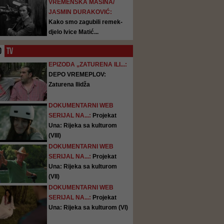
VREMENSKA MAŠINA/
JASMIN DURAKOVIĆ:
Kako smo zagubili remek-
djelo Ivice Matić...
O
TV
EPIZODA „ZATURENA ILI...:
DEPO VREMEPLOV:
Zaturena Ilidža
DOKUMENTARNI WEB
SERIJAL NA...:
Projekat
Una: Rijeka sa kulturom
(VIII)
DOKUMENTARNI WEB
SERIJAL NA...:
Projekat
Una: Rijeka sa kulturom
(VII)
DOKUMENTARNI WEB
SERIJAL NA...:
Projekat
Una: Rijeka sa kulturom (VI)