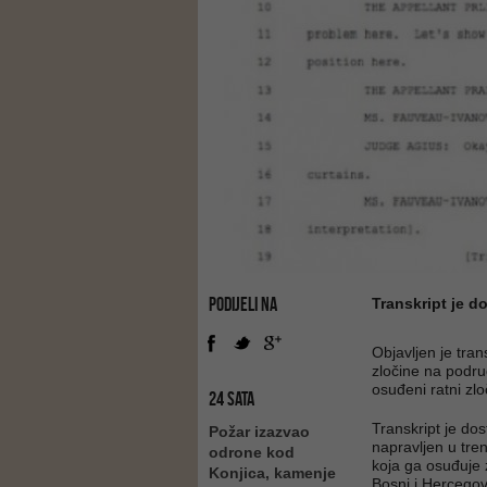
PODIJELI NA
Transkript je 
Objavljen je tra
zločine na podru
osuđeni ratni zl
24 SATA
Transkript je do
Požar izazvao
napravljen u tre
odrone kod
koja ga osuđuje 
Konjica, kamenje
Bosni i Hercegovi