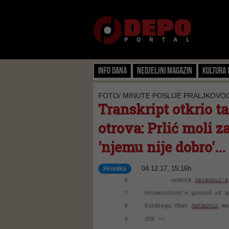
Info dana
Nedjeljni magazin
Kultura 
FOTO/ MINUTE POSLIJE PRALJKOVO
Transkript otkrio t
otrova: Prlić moli z
'njemu nije dobro'...
04.12.17, 15:16h
Hronika