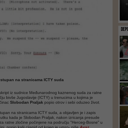
DEP
dostupan na stranicama ICTY suda
nskript iz sudnice Međunarodnog kaznenog suda za ratne
čju bivše Jugoslavije (ICTY) u trenucima u kojima je
očinac
Slobodan Praljak
popio otrov i sebi oduzeo život.
stupan na stranicama ICTY suda, a objavljen je i zapis
nutku kada je Slobodan Praljak, nakon izricanja presude
za ratne zločine počinjene na području "Herceg-Bosne" u
ni, popio kalij cijanid od kojeg je umro- piše
Avaz
.