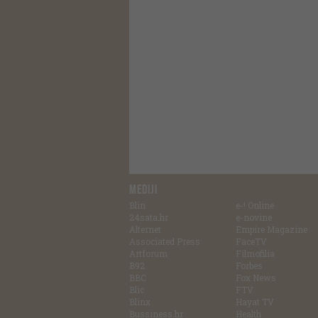
MEDIJI
Blin
e-! Online
24sata.hr
e-novine
Alternet
Empire Magazine
Associated Press
FaceTV
Artforum
Filmofilia
B92
Forbes
BBC
Fox News
Blic
FTV
Blinx
Hayat TV
Bussiness.hr
Health