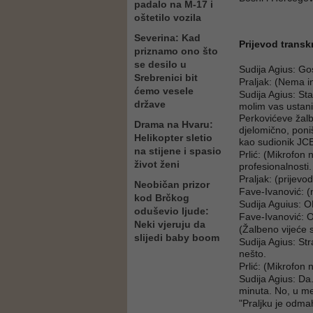
padalo na M-17 i
oštetilo vozila
Severina: Kad
Prijevod transk
priznamo ono što
se desilo u
Sudija Agius: Go
Srebrenici bit
Praljak: (Nema in
ćemo vesele
Sudija Agius: St
države
molim vas ustani
Perkovićeve žalbe
Drama na Hvaru:
djelomično, poni
Helikopter sletio
kao sudionik JC
na stijene i spasio
Prlić: (Mikrofon
život ženi
profesionalnosti
Praljak: (prijevo
Neobičan prizor
Fave-Ivanović: (
kod Brčkog
Sudija Aguius: O
oduševio ljude:
Fave-Ivanović: O
Neki vjeruju da
(Žalbeno vijeće 
slijedi baby boom
Sudija Agius: Str
nešto.
Prlić: (Mikrofon 
Sudija Agius: D
minuta. No, u m
"Praljku je odm