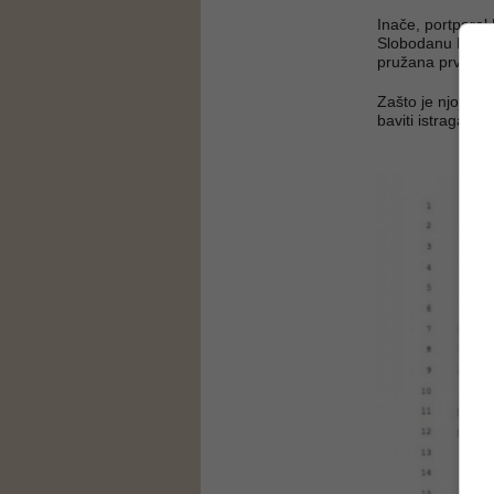
Inače, portparo
Slobodanu Pralj
pružana prva po
Zašto je njoj tre
baviti istraga ko