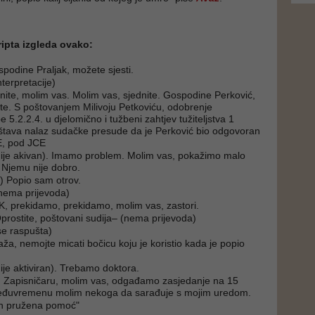
ripta izgleda ovako:
spodine Praljak, možete sjesti.
terpretacije)
anite, molim vas. Molim vas, sjednite. Gospodine Perković,
te. S poštovanjem Milivoju Petkoviću, odobrenje
 5.2.2.4. u djelomično i tužbeni zahtjev tužiteljstva 1
štava nalaz sudačke presude da je Perković bio odgovoran
E, pod JCE
 nije akivan). Imamo problem. Molim vas, pokažimo malo
. Njemu nije dobro.
d) Popio sam otrov.
nema prijevoda)
K, prekidamo, prekidamo, molim vas, zastori.
prostite, poštovani sudija– (nema prijevoda)
se raspušta)
aža, nemojte micati bočicu koju je koristio kada je popio
nije aktiviran). Trebamo doktora.
a. Zapisničaru, molim vas, odgađamo zasjedanje na 15
eđuvremenu molim nekoga da sarađuje s mojim uredom.
ah pružena pomoć"