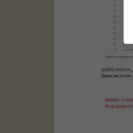
(DEPO PORTAL,
Depo.ba
pratite
#haški tribu
#ispijanje ot