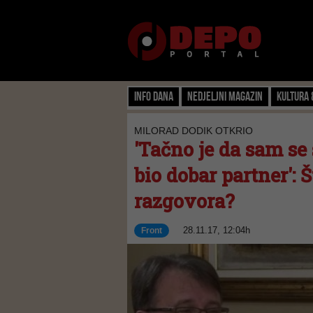
Info dana
Nedjeljni magazin
Kultura 
MILORAD DODIK OTKRIO
'Tačno je da sam se
bio dobar partner': Š
razgovora?
28.11.17, 12:04h
Front