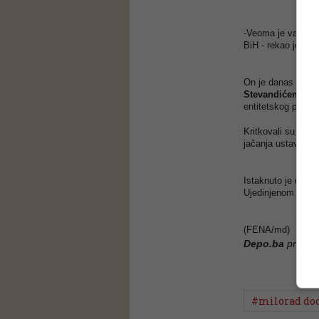
-Veoma je važno o
BiH - rekao je Dod
On je danas razgo
Stevandićem
, za
entitetskog parla
Kritkovali su rad 
jačanja ustavne po
Istaknuto je da j
Ujedinjenom Srpsk
(FENA/md)
Depo.ba
pratite
#milorad do