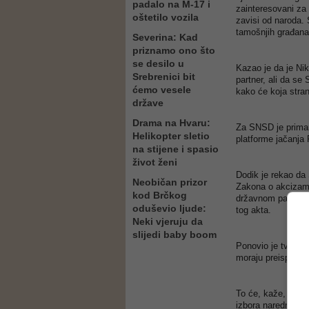
padalo na M-17 i
zainteresovani za 
oštetilo vozila
zavisi od naroda. 
tamošnjih građana 
Severina: Kad
priznamo ono što
se desilo u
Kazao je da je Nik
Srebrenici bit
partner, ali da se
ćemo vesele
kako će koja stran
države
Drama na Hvaru:
Za SNSD je primarn
Helikopter sletio
platforme jačanja
na stijene i spasio
život ženi
Dodik je rekao da
Neobičan prizor
Zakona o akcizama 
kod Brčkog
državnom parlament
oduševio ljude:
tog akta.
Neki vjeruju da
slijedi baby boom
Ponovio je tvrdnju
moraju preispitati.
To će, kaže, biti j
izbora naredne go