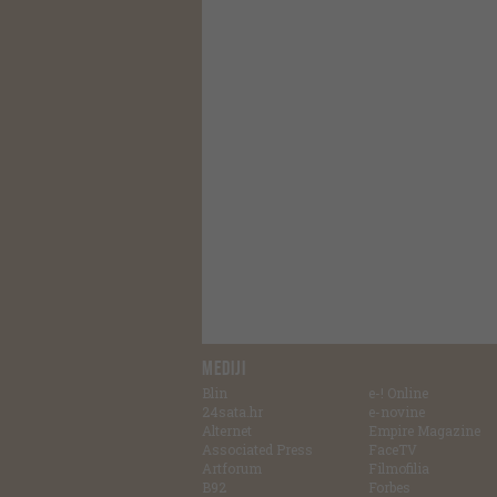
MEDIJI
Blin
e-! Online
24sata.hr
e-novine
Alternet
Empire Magazine
Associated Press
FaceTV
Artforum
Filmofilia
B92
Forbes