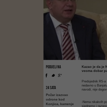
PODIJELI NA
Kazao je da je N
veoma dobar pa
Predsjednik RS-a
nedavno u Banjal
24 SATA
navodi, nije dogov
Požar izazvao
odrone kod
-Nema nikakvih pol
Konjica, kamenje
sjednemo i razgov