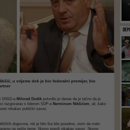
DEP
ikšić, u vrijeme dok je bio federalni premijer, bio
rtner
 i SNSD-a
Milorad Dodik
potvrdio je danas da je tačno da je
uci razgovarao s liderom SDP-a
Nerminom Nikšićem
, ali, kako
oren nikakav politički savez.
itičkih dogovora, niti je bilo šta bilo posebno, osim da malo
aramo na opšte teme. Nismo pravili nikakav savez. Nismo