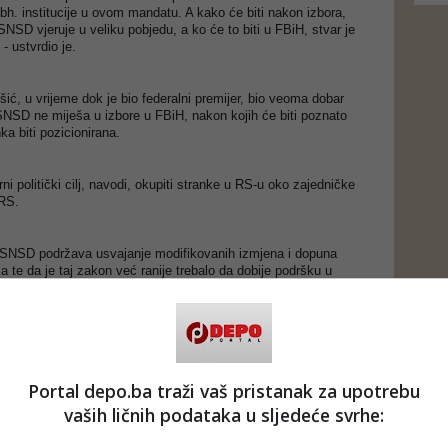
bh. institucije u ovom mandatu. A kako će biti nakon izbora,
SNSD vjeruje u veliku pobjedu, a ko će to biti u FBiH, stvar je
- ustvrdio je.
šić, u vrijeme dok je bio federalni premijer, bio veoma dobar
 SNSD ne miješa u izbore u FBiH, nakon kojih će biti poznato
ka biti pozicionirana.
i politički cilj, navodi, okupiti stranke u RS-u oko zajedničke
 RS.
 SNSD podržava usvajanje modifikovanih izmjena i dopuna
te da je taj zakon već ranije trebalo da dobije podršku u
u, jer je već izgubljeno, kaže, i vrijeme i novac zbog odbijanja
 da se nadležnosti entiteta koje su prenesene na nivou BiH
Portal depo.ba traži vaš pristanak za upotrebu
vaših ličnih podataka u sljedeće svrhe:
edna od glavnih tema i kao glavni cilj bit će postavljena i nakon
dine.