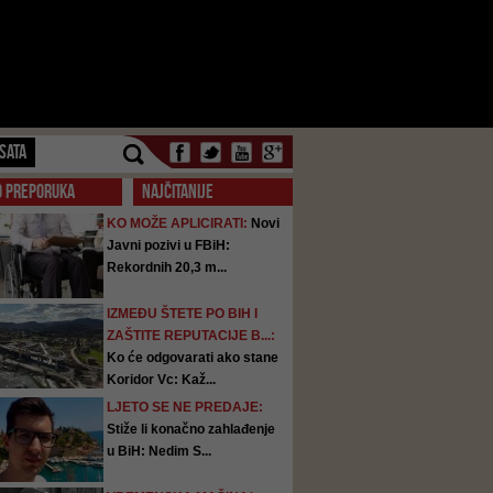
SATA
O PREPORUKA
NAJČITANIJE
KO MOŽE APLICIRATI:
Novi
Javni pozivi u FBiH:
Rekordnih 20,3 m...
IZMEĐU ŠTETE PO BIH I
ZAŠTITE REPUTACIJE B...:
Ko će odgovarati ako stane
Koridor Vc: Kaž...
LJETO SE NE PREDAJE:
Stiže li konačno zahlađenje
u BiH: Nedim S...