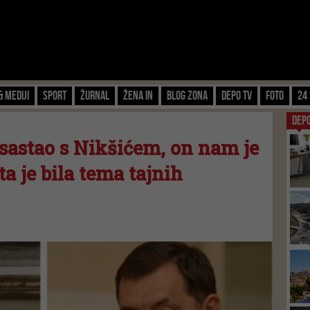
& Mediji
Sport
Žurnal
Žena IN
Blog zona
Depo TV
FOTO
24 
DEP
 sastao s Nikšićem, on nam je
ta je bila tema tajnih