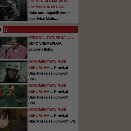
VREMENSKA MAŠINA/
JASMIN DURAKOVIĆ:
Kako smo zagubili remek-
djelo Ivice Matić...
O
TV
EPIZODA „ZATURENA ILI...:
DEPO VREMEPLOV:
Zaturena Ilidža
DOKUMENTARNI WEB
SERIJAL NA...:
Projekat
Una: Rijeka sa kulturom
(VIII)
DOKUMENTARNI WEB
SERIJAL NA...:
Projekat
Una: Rijeka sa kulturom
(VII)
DOKUMENTARNI WEB
SERIJAL NA...:
Projekat
Una: Rijeka sa kulturom (VI)