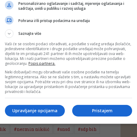
Personalizirano oglašavanje i sadržaj, mjerenje oglašavanja i
sadržaja, uvidi u publiku i razvoj usluga
dbaciti međunarodni intervencionizam na unutrašnjim pitanjima
ik na pres-konferenciji.
Pohrana i/ili pristup podacima na uređaju
Saznajte više
varao s predsjednikom Ujedinjene Srpske
Nenadom
 koga je rekao da neće biti smijenjen s funkcije potpredsjednika
Vaši će se osobni podaci obrađivati, a podatke s vašeg uređaja (kolačiće,
menta, bez obzira na nastojanja Saveza za promjene.
jedinstvene identifikatore i druge podatke uređaja) može pohranjivati,
dijeliti te im pristupati 241 partner ili ih može upotrebljavati ova web-
srpskih predstavnika na nivou BiH uz, kako su naveli, namjeru
lokacija. Mi i naši partneri možemo upotrebljavati precizne podatke o
zicije RS-a.
geolociranju.
Popis partnera.
Neki dobavljači mogu obrađivati vaše osobne podatke na temelju
legitimnog interesa. Ako se ne slažete s tim, u nastavku možete upravljati
e SNSD u primarnoj koaliciji s DNS-om i SP-om, a da saradnja s
svojim opcijama. Potražite vezu pri dnu ove stranice ili na izborniku web-
om nije usmjerena ni protiv koga.
lokacije za upravljanje pristankom ili povlačenje pristanka u postavkama
privatnosti i kolačića.
 putem društvenih mreža
Twitter
i
Facebook
Upravljanje opcijama
Pristajem
dik
#nermin nikšić
#snsd
#sdp bih