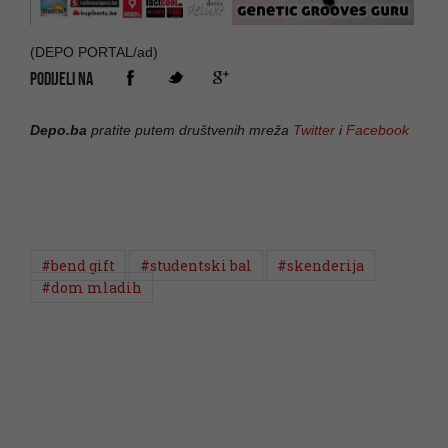
(DEPO PORTAL/ad)
PODIJELI NA
Depo.ba
pratite putem društvenih mreža
Twitter
i
Facebook
#bend gift
#studentski bal
#skenderija
#dom mladih