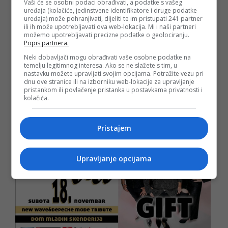
Vaši će se osobni podaci obrađivati, a podatke s vašeg
modnih kolekcija do gratis ljetovanja za dvoje, stoga -
uređaja (kolačiće, jedinstvene identifikatore i druge podatke
čuvajte ulaznice!
uređaja) može pohranjivati, dijeliti te im pristupati 241 partner
ili ih može upotrebljavati ova web-lokacija. Mi i naši partneri
Cijena ulaznice u pretprodaji do 1. novembra je 10 KM,
možemo upotrebljavati precizne podatke o geolociranju.
pokažete li indeks, na poklon dobijate dodatnu, dakle
Popis partnera.
drugu ulaznicu dobijate besplatno za partnera. Akcija
Neki dobavljači mogu obrađivati vaše osobne podatke na
1+1 traje do 8. novembra, iskoristite je!
temelju legitimnog interesa. Ako se ne slažete s tim, u
nastavku možete upravljati svojim opcijama. Potražite vezu pri
Nakon 1. novembra cijena je 12 KM, a na dan
dnu ove stranice ili na izborniku web-lokacije za upravljanje
održavanja Bala 15 KM.
pristankom ili povlačenje pristanka u postavkama privatnosti i
kolačića.
Ulaznice ekskluzivno distribuira kupikartu.ba portal.
Pristajem
Upravljanje opcijama