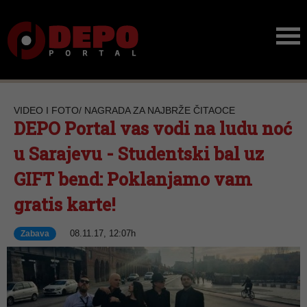
VIDEO I FOTO/ NAGRADA ZA NAJBRŽE ČITAOCE
DEPO Portal vas vodi na ludu noć
u Sarajevu - Studentski bal uz
GIFT bend: Poklanjamo vam
gratis karte!
08.11.17, 12:07h
Zabava