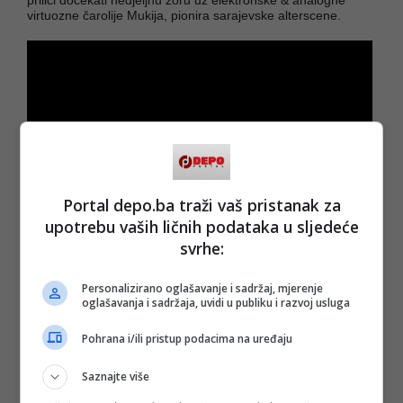
virtuozne čarolije Mukija, pionira sarajevske alterscene.
Portal depo.ba traži vaš pristanak za
upotrebu vaših ličnih podataka u sljedeće
svrhe:
Personalizirano oglašavanje i sadržaj, mjerenje
oglašavanja i sadržaja, uvidi u publiku i razvoj usluga
Pohrana i/ili pristup podacima na uređaju
Bal je otvorenog tipa, dobrodošli su ne-studenti kao i ne-
parovi, uz molbu da se poštuje dresscode = no blue jeans!
Saznajte više
Sve koji dođu, bit će u prilici da osvoje vrijedne nagrade, od