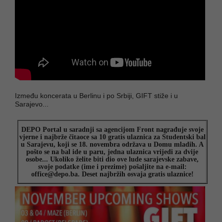
Između koncerata u Berlinu i po Srbiji, GIFT stiže i u
Sarajevo...
DEPO Portal u saradnji sa agencijom Front nagrađuje svoje
vjerne i najbrže čitaoce sa 10 gratis ulaznica za Studentski bal
u Sarajevu, koji se 18. novembra održava u Domu mladih. A
pošto se na bal ide u paru, jedna ulaznica vrijedi za dvije
osobe... Ukoliko želite biti dio ove lude sarajevske zabave,
svoje podatke (ime i prezime) pošaljite na e-mail:
office@depo.ba
. Deset najbržih osvaja gratis ulaznice!