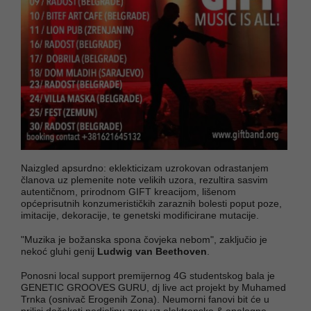
Naizgled apsurdno: eklekticizam uzrokovan odrastanjem
članova uz plemenite note velikih uzora, rezultira sasvim
autentičnom, prirodnom GIFT kreacijom, lišenom
općeprisutnih konzumerističkih zaraznih bolesti poput poze,
imitacije, dekoracije, te genetski modificirane mutacije.
"Muzika je božanska spona čovjeka nebom", zaključio je
nekoć gluhi genij
Ludwig van Beethoven
.
Ponosni local support premijernog 4G studentskog bala je
GENETIC GROOVES GURU, dj live act projekt by Muhamed
Trnka (osnivač Erogenih Zona). Neumorni fanovi bit će u
prilici dočekati nedjeljnu zoru uz elektronske & analogne