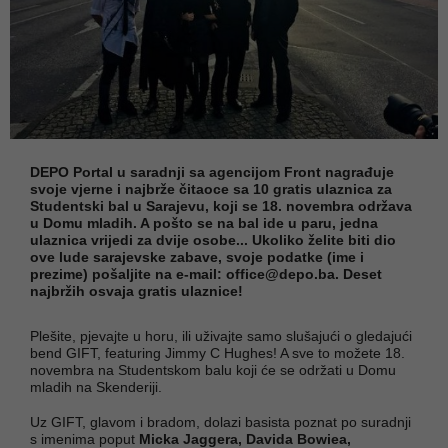
DEPO Portal u saradnji sa agencijom Front nagrađuje
svoje vjerne i najbrže čitaoce sa 10 gratis ulaznica za
Studentski bal u Sarajevu, koji se 18. novembra održava
u Domu mladih. A pošto se na bal ide u paru, jedna
ulaznica vrijedi za dvije osobe... Ukoliko želite biti dio
ove lude sarajevske zabave, svoje podatke (ime i
prezime) pošaljite na e-mail:
office@depo.ba
. Deset
najbržih osvaja gratis ulaznice!
Plešite, pjevajte u horu, ili uživajte samo slušajući o gledajući
bend GIFT, featuring Jimmy C Hughes! A sve to možete 18.
novembra na Studentskom balu koji će se održati u Domu
mladih na Skenderiji.
Uz GIFT, glavom i bradom, dolazi basista poznat po suradnji
s imenima poput
Micka Jaggera, Davida Bowiea,