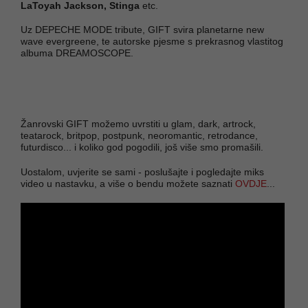
LaToyah Jackson, Stinga
etc.
Uz DEPECHE MODE tribute, GIFT svira planetarne new
wave evergreene, te autorske pjesme s prekrasnog vlastitog
albuma DREAMOSCOPE.
Žanrovski GIFT možemo uvrstiti u glam, dark, artrock,
teatarock, britpop, postpunk, neoromantic, retrodance,
futurdisco... i koliko god pogodili, još više smo promašili.
Uostalom, uvjerite se sami - poslušajte i pogledajte miks
video u nastavku, a više o bendu možete saznati
OVDJE
...