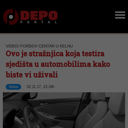
VIDEO/ FORDOV CENTAR U KELNU
Ovo je stražnjica koja testira
sjedišta u automobilima kako
biste vi uživali
02.11.17, 13:18h
Tehno