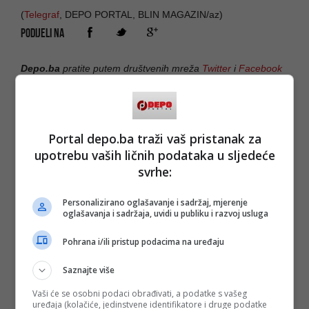
(
Telegraf
, DEPO PORTAL, BLIN MAGAZIN/az)
PODIJELI NA
Depo.ba
pratite putem društvenih mreža
Twitter
i
Facebook
Portal depo.ba traži vaš pristanak za
upotrebu vaših ličnih podataka u sljedeće
#ford
#robot
#Keln
svrhe:
Personalizirano oglašavanje i sadržaj, mjerenje
oglašavanja i sadržaja, uvidi u publiku i razvoj usluga
Pohrana i/ili pristup podacima na uređaju
Saznajte više
Vaši će se osobni podaci obrađivati, a podatke s vašeg
uređaja (kolačiće, jedinstvene identifikatore i druge podatke