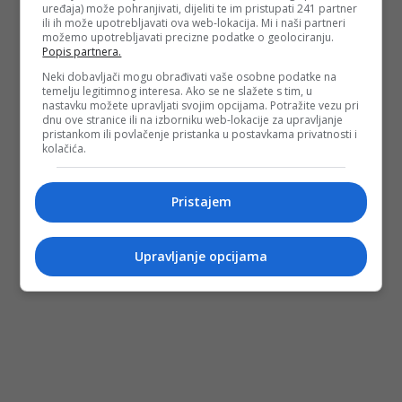
uređaja) može pohranjivati, dijeliti te im pristupati 241 partner
ili ih može upotrebljavati ova web-lokacija. Mi i naši partneri
možemo upotrebljavati precizne podatke o geolociranju.
Popis partnera.
Neki dobavljači mogu obrađivati vaše osobne podatke na
temelju legitimnog interesa. Ako se ne slažete s tim, u
nastavku možete upravljati svojim opcijama. Potražite vezu pri
dnu ove stranice ili na izborniku web-lokacije za upravljanje
pristankom ili povlačenje pristanka u postavkama privatnosti i
kolačića.
Pristajem
Upravljanje opcijama