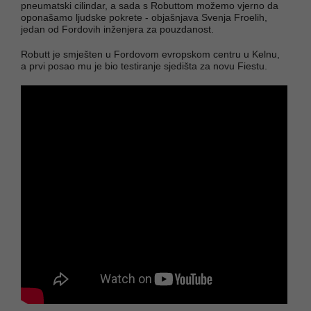
pneumatski cilindar, a sada s Robuttom možemo vjerno da
oponašamo ljudske pokrete - objašnjava Svenja Froelih,
jedan od Fordovih inženjera za pouzdanost.
Robutt je smješten u Fordovom evropskom centru u Kelnu,
a prvi posao mu je bio testiranje sjedišta za novu Fiestu.