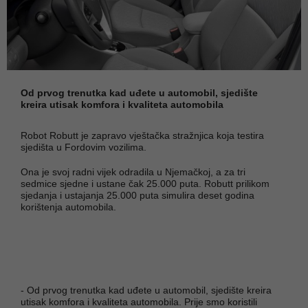
Od prvog trenutka kad uđete u automobil, sjedište
kreira utisak komfora i kvaliteta automobila
Robot Robutt je zapravo vještačka stražnjica koja testira
sjedišta u Fordovim vozilima.
Ona je svoj radni vijek odradila u Njemačkoj, a za tri
sedmice sjedne i ustane čak 25.000 puta. Robutt prilikom
sjedanja i ustajanja 25.000 puta simulira deset godina
korištenja automobila.
- Od prvog trenutka kad uđete u automobil, sjedište kreira
utisak komfora i kvaliteta automobila. Prije smo koristili