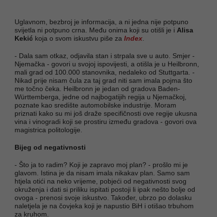
Uglavnom, bezbroj je informacija, a ni jedna nije potpuno
svijetla ni potpuno crna. Među onima koji su otišli je i
Alisa
Kekić
koja o svom iskustvu piše za
Index
.
- Dala sam otkaz, odjavila stan i strpala sve u auto. Smjer -
Njemačka - govori u svojoj ispovijesti, a otišla je u Heilbronn,
mali grad od 100.000 stanovnika, nedaleko od Stuttgarta. -
Nikad prije nisam čula za taj grad niti sam imala pojma što
me točno čeka. Heilbronn je jedan od gradova Baden-
Württemberga, jedne od najbogatijih regija u Njemačkoj,
poznate kao središte automobilske industrije. Moram
priznati kako su mi još draže specifičnosti ove regije ukusna
vina i vinogradi koji se prostiru između gradova - govori ova
magistrica politologije.
Bijeg od negativnosti
- Što ja to radim? Koji je zapravo moj plan? - prošlo mi je
glavom. Istina je da nisam imala nikakav plan. Samo sam
htjela otići na neko vrijeme, pobjeći od negativnosti svog
okruženja i dati si priliku ispitati postoji li ipak nešto bolje od
ovoga - prenosi svoje iskustvo. Također, ubrzo po dolasku
naletjela je na čovjeka koji je napustio BiH i otišao trbuhom
za kruhom.