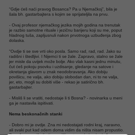
“Gdje ćeš naći pravog Bosanca? Pa u Njemačkoj”, bila je
šala bh. gastarbajtera s kojim se sprijateljila na prvu.
- Ovaj profesor njemačkog jezika mojih godina na trenutak
je razbio samotne rituale i jezičnu barijeru koji su me, poput
hladnog tuša, zapljusnuli nakon prvotnoga uzbuđenja zbog
dolaska.
“Ovdje ti se sve vrti oko posla. Samo rad, rad, rad. Jako su
radišni i štedljivi. I Nijemci ti se žale. Zapravo, stalno se žale
jer misle da uvijek može bolje. Ako vlak kasni jednu minutu,
čut ćeš pokoju psovku i uzdisanje, gledanje na satove i
okretanja glavom u znak neodobravanja. Ako dobiju
povišicu, ne valja, ako dobiju slobodan dan, ni to ne valja,
jer, eto, mogli su dobiti više - rekao je satirično bh.
gastarbajter.
- Misliš li se vratiti, nedostaje li ti Bosna? - novinarka u meni
ga je nastavila ispitivati.
Nema beskonačnih stanki
- Dobro mi je ovdje. Zna mi nedostajati rodni kraj, naravno,
ali svaki put kad odem doma vidim da ništa nisam propustio.
Dapače, sve više ljudi razmišlja o tome kako da dođe u