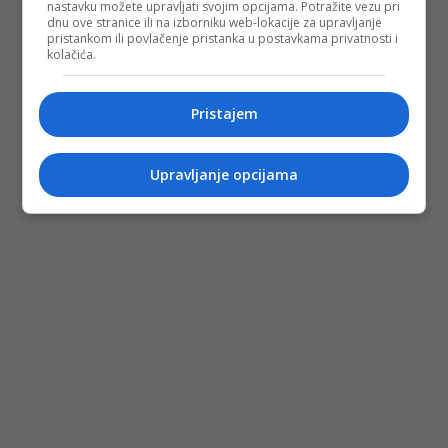
nastavku možete upravljati svojim opcijama. Potražite vezu pri
njemačkoj
dnu ove stranice ili na izborniku web-lokacije za upravljanje
pristankom ili povlačenje pristanka u postavkama privatnosti i
kolačića.
Pristajem
Upravljanje opcijama