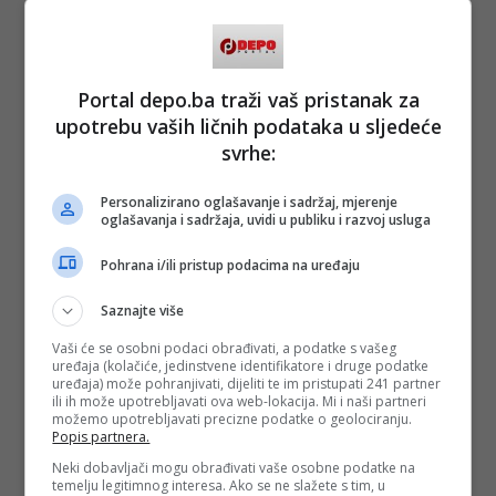
Njemačku i traže savjete. Nedostaje mi ekipa, to je jedini
minus ovdje - kaže.
Alisa pak kaže kako si vani uvijek građanin drugog reda. -
Portal depo.ba traži vaš pristanak za
Potrebno se prilagoditi, asimilirati, naučiti jezik, upoznati
nove ljude, naučiti kako sustav funkcionira. Sve to zahtijeva
upotrebu vaših ličnih podataka u sljedeće
znoj i vrijeme. I ovdje se puno radi, nema gledanja u zid ni
svrhe:
beskonačnih stanki. Neke stvari, poput pronalaska stana,
puno su teže nego kod nas. No čini mi se da na kraju
dobiješ točno onoliko koliko možeš ponuditi. Meni se ta
Personalizirano oglašavanje i sadržaj, mjerenje
pogodba čini sasvim u redu - zaključila je.
oglašavanja i sadržaja, uvidi u publiku i razvoj usluga
(DEPO PORTAL, BLIN MAGAZIN/mr)
Pohrana i/ili pristup podacima na uređaju
PODIJELI NA
Saznajte više
Depo.ba
pratite putem društvenih mreža
Twitter
i
Facebook
Vaši će se osobni podaci obrađivati, a podatke s vašeg
uređaja (kolačiće, jedinstvene identifikatore i druge podatke
uređaja) može pohranjivati, dijeliti te im pristupati 241 partner
ili ih može upotrebljavati ova web-lokacija. Mi i naši partneri
možemo upotrebljavati precizne podatke o geolociranju.
Popis partnera.
Neki dobavljači mogu obrađivati vaše osobne podatke na
#gastarbajteri
#život u njemačkoj
#posao u
temelju legitimnog interesa. Ako se ne slažete s tim, u