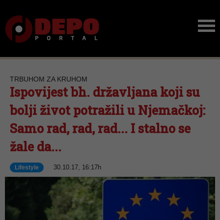
TRBUHOM ZA KRUHOM
Ispovijest bh. državljana koji su
bolji život potražili u Njemačkoj:
Samo rad, rad, rad... I stalno se
žale da...
30.10.17, 16:17h
Lifestyle