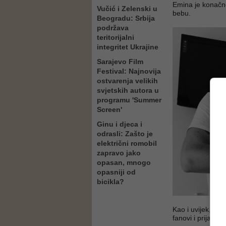
Emina je konačno
Vučić i Zelenski u
bebu.
Beogradu: Srbija
podržava
teritorijalni
integritet Ukrajine
Sarajevo Film
Festival: Najnovija
ostvarenja velikih
svjetskih autora u
programu 'Summer
Screen'
Ginu i djeca i
odrasli: Zašto je
električni romobil
zapravo jako
opasan, mnogo
opasniji od
bicikla?
Kao i uvijek, fot
fanovi i prijatelji.