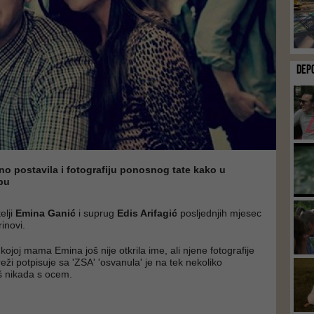
DEP
o postavila i fotografiju ponosnog tate kako u
bu
lji
Emina Ganić
i suprug
Edis Arifagić
posljednjih mjesec
inovi.
ojoj mama Emina još nije otkrila ime, ali njene fotografije
ži potpisuje sa 'ZSA' 'osvanula' je na tek nekoliko
oš nikada s ocem.