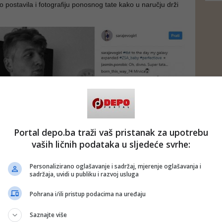
 postavila i fotografiju ponosnog tate kako u naručju drži
Portal depo.ba traži vaš pristanak za upotrebu
vaših ličnih podataka u sljedeće svrhe:
Personalizirano oglašavanje i sadržaj, mjerenje oglašavanja i
sadržaja, uvidi u publiku i razvoj usluga
Pohrana i/ili pristup podacima na uređaju
ografiju su uz srdačne komentare lajkovali mnogi Eminini
Saznajte više