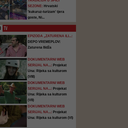
TRADICIJA U ŠPICI
SEZONE:
Hrvatski
'kukuruz-turizam' tjera
goste, Ni...
O
TV
EPIZODA „ZATURENA ILI...:
DEPO VREMEPLOV:
Zaturena Ilidža
DOKUMENTARNI WEB
SERIJAL NA...:
Projekat
Una: Rijeka sa kulturom
(VIII)
DOKUMENTARNI WEB
SERIJAL NA...:
Projekat
Una: Rijeka sa kulturom
(VII)
DOKUMENTARNI WEB
SERIJAL NA...:
Projekat
Una: Rijeka sa kulturom (VI)