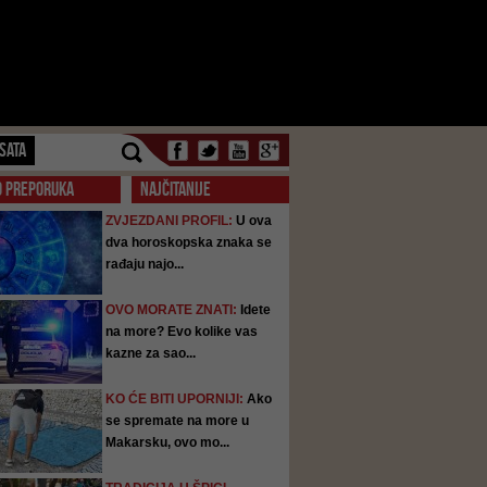
SATA
O PREPORUKA
NAJČITANIJE
ZVJEZDANI PROFIL:
U ova
dva horoskopska znaka se
rađaju najo...
OVO MORATE ZNATI:
Idete
na more? Evo kolike vas
kazne za sao...
KO ĆE BITI UPORNIJI:
Ako
se spremate na more u
Makarsku, ovo mo...