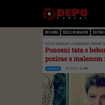
Info dana
Nedjeljni magazin
Kultura 
FOTO/ RADOST U PORODICI EMINE G
Ponosni tata s bebo
pozirao s malenom
27.10.17, 11:49h
Lifestyle