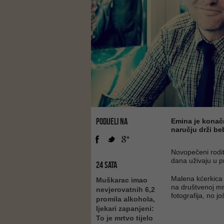
PODIJELI NA
Emina je konačn
naručju drži be
Novopečeni rodite
dana uživaju u pr
24 SATA
Malena kćerkica k
Muškarac imao
na društvenoj mre
nevjerovatnih 6,2
fotografija, no j
promila alkohola,
ljekari zapanjeni:
To je mrtvo tijelo