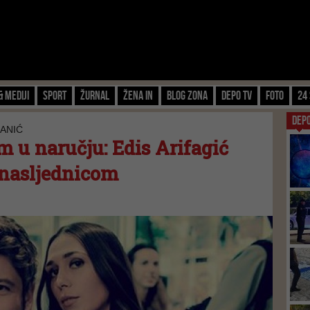
& Mediji
Sport
Žurnal
Žena IN
Blog zona
Depo TV
FOTO
24 
DEP
ANIĆ
m u naručju: Edis Arifagić
 nasljednicom