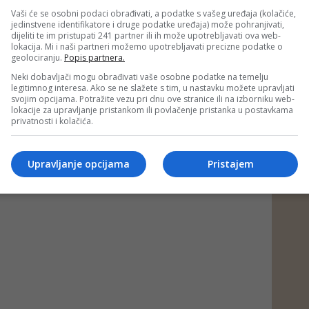
Vaši će se osobni podaci obrađivati, a podatke s vašeg uređaja (kolačiće,
mama uskoro otkriti i ime djevojčice.
jedinstvene identifikatore i druge podatke uređaja) može pohranjivati,
dijeliti te im pristupati 241 partner ili ih može upotrebljavati ova web-
 BLIN MAGAZIN/mr)
lokacija. Mi i naši partneri možemo upotrebljavati precizne podatke o
geolociranju.
Popis partnera.
 putem društvenih mreža
Twitter
i
Facebook
Neki dobavljači mogu obrađivati vaše osobne podatke na temelju
legitimnog interesa. Ako se ne slažete s tim, u nastavku možete upravljati
svojim opcijama. Potražite vezu pri dnu ove stranice ili na izborniku web-
lokacije za upravljanje pristankom ili povlačenje pristanka u postavkama
ć
#edis arifagić
#ZSA
privatnosti i kolačića.
Upravljanje opcijama
Pristajem