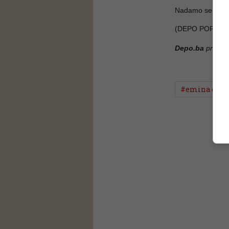
Nadamo se da će 
(DEPO PORTAL,
Depo.ba
pratite
#emina gani