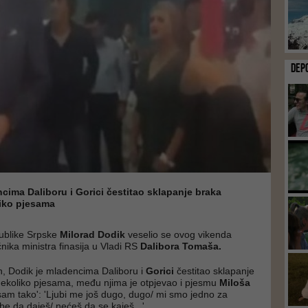
DEP
cima Daliboru i Gorici čestitao sklapanje braka
liko pjesama
ublike Srpske
Milorad Dodik
veselio se ovog vikenda
ika ministra finasija u Vladi RS
Dalibora Tomaša.
, Dodik je mladencima Daliboru i
Gorici
čestitao sklapanje
nekoliko pjesama, među njima je otpjevao i pjesmu
Miloša
am tako': 'Ljubi me još dugo, dugo/ mi smo jedno za
be da daješ/ nećeš da se kaješ...'