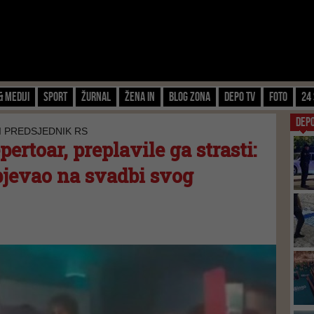
& Mediji
Sport
Žurnal
Žena IN
Blog zona
Depo TV
FOTO
24 
DEP
LI PREDSJEDNIK RS
ertoar, preplavile ga strasti:
apjevao na svadbi svog