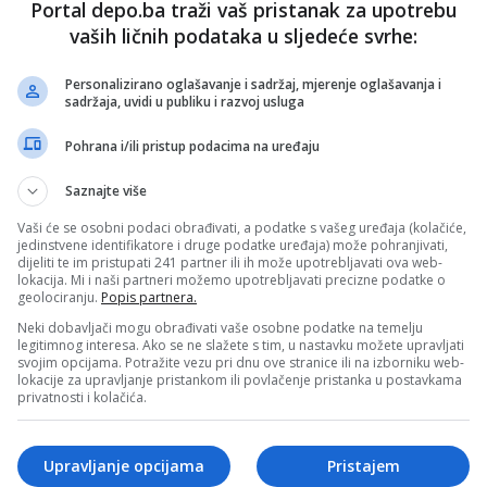
Portal depo.ba traži vaš pristanak za upotrebu
oženio je sina, a svatove je zabavljao i prvi čovjek SDS-a
rica
pjevajući hitove Bijelog dugmeta i
Harisa Džinovića
.
vaših ličnih podataka u sljedeće svrhe:
Personalizirano oglašavanje i sadržaj, mjerenje oglašavanja i
sadržaja, uvidi u publiku i razvoj usluga
Pohrana i/ili pristup podacima na uređaju
Saznajte više
Vaši će se osobni podaci obrađivati, a podatke s vašeg uređaja (kolačiće,
jedinstvene identifikatore i druge podatke uređaja) može pohranjivati,
dijeliti te im pristupati 241 partner ili ih može upotrebljavati ova web-
lokacija. Mi i naši partneri možemo upotrebljavati precizne podatke o
geolociranju.
Popis partnera.
Neki dobavljači mogu obrađivati vaše osobne podatke na temelju
legitimnog interesa. Ako se ne slažete s tim, u nastavku možete upravljati
svojim opcijama. Potražite vezu pri dnu ove stranice ili na izborniku web-
lokacije za upravljanje pristankom ili povlačenje pristanka u postavkama
privatnosti i kolačića.
 BLIN MAGAZIN/md)
Upravljanje opcijama
Pristajem