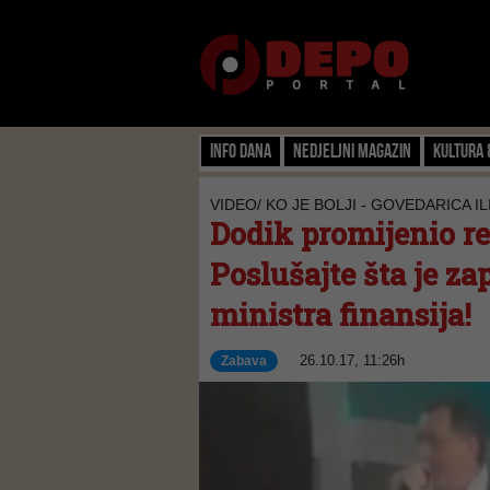
Info dana
Nedjeljni magazin
Kultura 
VIDEO/ KO JE BOLJI - GOVEDARICA I
Dodik promijenio rep
Poslušajte šta je z
ministra finansija!
26.10.17, 11:26h
Zabava