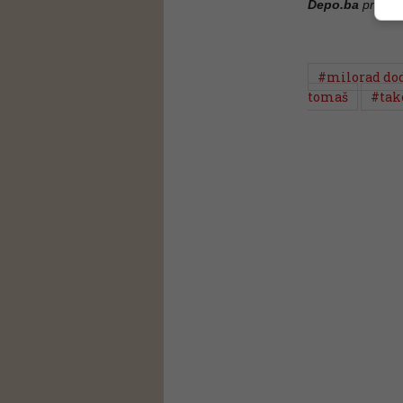
Depo.ba
pratite
#milorad do
tomaš
#tak