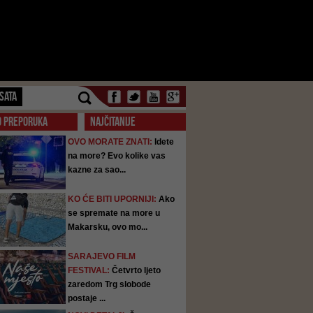
SATA
O PREPORUKA
NAJČITANIJE
OVO MORATE ZNATI:
Idete
na more? Evo kolike vas
kazne za sao...
KO ĆE BITI UPORNIJI:
Ako
se spremate na more u
Makarsku, ovo mo...
SARAJEVO FILM
FESTIVAL:
Četvrto ljeto
zaredom Trg slobode
postaje ...