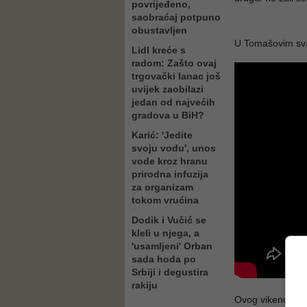
povrijeđeno,
saobraćaj potpuno
obustavljen
U Tomašovim sva
Lidl kreće s
radom: Zašto ovaj
trgovački lanac još
uvijek zaobilazi
jedan od najvećih
gradova u BiH?
Karić: 'Jedite
svoju vodu', unos
vode kroz hranu
prirodna infuzija
za organizam
tokom vrućina
Dodik i Vučić se
kleli u njega, a
'usamljeni' Orban
sada hoda po
Srbiji i degustira
rakiju
Ovog vikenda vese