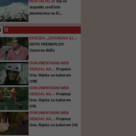
NOVI DETALJI:
Šta se
dogodilo zeničkim
planinarima na El...
O
TV
EPIZODA „ZATURENA ILI...:
DEPO VREMEPLOV:
Zaturena Ilidža
DOKUMENTARNI WEB
SERIJAL NA...:
Projekat
Una: Rijeka sa kulturom
(VIII)
DOKUMENTARNI WEB
SERIJAL NA...:
Projekat
Una: Rijeka sa kulturom
(VII)
DOKUMENTARNI WEB
SERIJAL NA...:
Projekat
Una: Rijeka sa kulturom (VI)