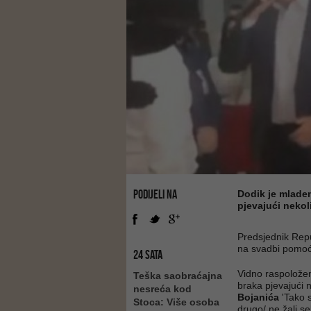
PODIJELI NA
Dodik je mladen
pjevajući neko
Predsjednik Rep
na svadbi pomoćn
24 SATA
Vidno raspoložen
Teška saobraćajna
braka pjevajući 
nesreća kod
Bojanića
'Tako s
Stoca: Više osoba
drugo/ ne žali se