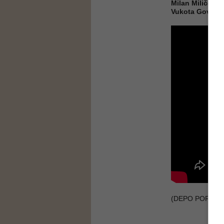
Milan Miličević
Vukota Goveda
(DEPO PORTAL,