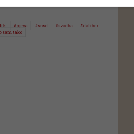
 putem društvenih mreža
Twitter
i
Facebook
dik
#pjeva
#snsd
#svadba
#dalibor
o sam tako