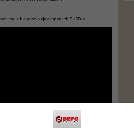
tovima je bio gotovo cjelokupan vrh SNSD-a.
lili su se i funkcioneri SDS-a. Načelnik opštine Teslić