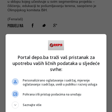
u sklopu kojeg učestvuje u svim segmentima projekta –
čišćenju, edukaciji te pošumljavanju terena, saopćeno je
Olimpijskog komiteta BiH.
(Fena/aš)
PODIJELI NA
Depo.ba
pratite putem društvenih mreža
Twitter
i
Facebook
Portal depo.ba traži vaš pristanak za
upotrebu vaših ličnih podataka u sljedeće
svrhe:
#igman
#izletište
#smeće
#volonteri
Personalizirano oglašavanje i sadržaj, mjerenje
oglašavanja i sadržaja, uvidi u publiku i razvoj usluga
Pohrana i/ili pristup podacima na uređaju
Saznajte više