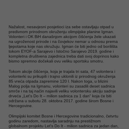
Nažalost, nesavjesni posjetioci iza sebe ostavljaju otpad u
predivnom prirodnom okruženju olimpijske planine Igman.
Volonteri i OK BiH današnjom akcijom čišćenja žele ukazati
na ugroženost prirode i na čovjekov nemar u odnosu prema
ljepotama koje nas okružuju. Igman će biti jedno od borilišta
tokom EYOF-a Sarajevo i Istočno Sarajevo 2019. godine i
kompletna društvena zajednica treba dati svoj doprinos kako
bismo spremno dočekali ovu veliku sportsku smotru.
Tokom akcije čišćenja, koja je trajala tri sata, 47 volontera i
volonterki su prikupili i trajno uklonili iz prirodnog okruženja
85 vreća otpada zapremine 120 l. Nakon toga, u blizini
Malog polja na Igmanu, volonteri su zasadili deset sadnica
smrče i na taj način najavili veliku volontersku akciju sadnje
drveća „Let's Do It – milion sadnica za 1 dan“ koja će biti
održana u subotu 28. oktobra 2017. godine širom Bosne i
Hercegovine.
Olimpijski komitet Bosne i Hercegovine tradicionalno, četvrtu
godinu zaredom, nastavlja saradnju na prestižnom
globalnom projektu Let's Do It - milion sadnica za jedan dan,