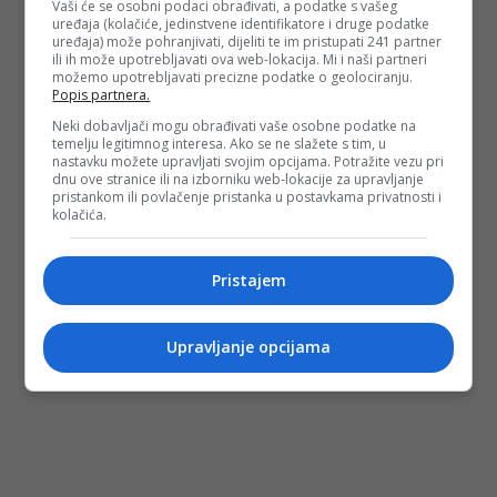
Vaši će se osobni podaci obrađivati, a podatke s vašeg
uređaja (kolačiće, jedinstvene identifikatore i druge podatke
uređaja) može pohranjivati, dijeliti te im pristupati 241 partner
ili ih može upotrebljavati ova web-lokacija. Mi i naši partneri
možemo upotrebljavati precizne podatke o geolociranju.
Popis partnera.
Neki dobavljači mogu obrađivati vaše osobne podatke na
temelju legitimnog interesa. Ako se ne slažete s tim, u
nastavku možete upravljati svojim opcijama. Potražite vezu pri
dnu ove stranice ili na izborniku web-lokacije za upravljanje
pristankom ili povlačenje pristanka u postavkama privatnosti i
kolačića.
Pristajem
Upravljanje opcijama