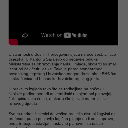
U stvarnosti u Bosni i Hercegovini djeca ne uče šest, ali uče
tri jezika. U Kantonu Sarajevo do nedavne odluke
Ministarstva za obrazovanje nauku i mlade, školarci su imali
izbor od čak četiri jezika. Tako je pored standardnog
bosanskog, srpskog i hrvatskog mogao da se bira i BHS što
je skraćenica od bosansko-hrvatsko-srpskog jezika.
U praksi to izgleda tako što se roditeljima na početku
školske godine ponudi anketni listić u kojem oni po svojoj
želji upišu kako će se, makar u školi, zvati maternji jezik
njihovog djeteta.
Sve to uprkos činjenici da većina roditelja nisu ni lingvisti niti
profesori, pa se postavlja logično pitanje da li oni, zapravo,
onda trebaju sastavljati nastavne planove i za ostale