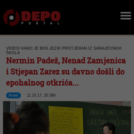
VIDEO/ KAKO JE BHS JEZIK PROTJERAN IZ SARAJEVSKIH
ŠKOLA
Nermin Padež, Nenad Zamjenica
i Stjepan Zarez su davno došli do
epohalnog otkrića...
11.10.17, 20:38h
Front