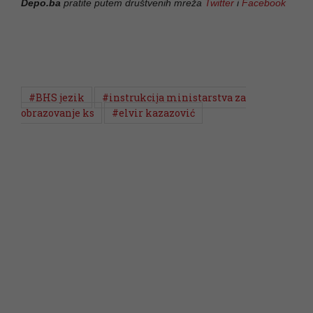
Depo.ba
pratite putem društvenih mreža
Twitter
i
Facebook
#BHS jezik
#instrukcija ministarstva za
obrazovanje ks
#elvir kazazović