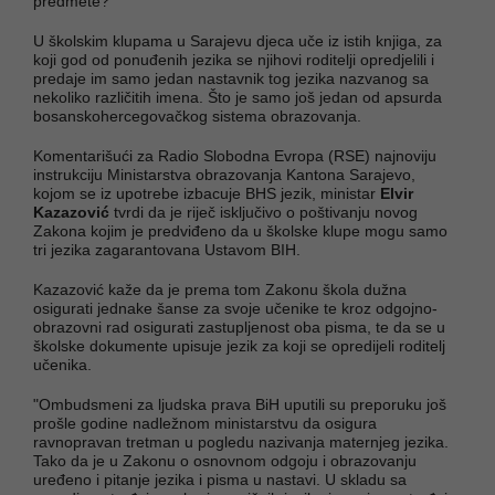
predmete?
U školskim klupama u Sarajevu djeca uče iz istih knjiga, za
koji god od ponuđenih jezika se njihovi roditelji opredjelili i
predaje im samo jedan nastavnik tog jezika nazvanog sa
nekoliko različitih imena. Što je samo još jedan od apsurda
bosanskohercegovačkog sistema obrazovanja.
Komentarišući za Radio Slobodna Evropa (RSE) najnoviju
instrukciju Ministarstva obrazovanja Kantona Sarajevo,
kojom se iz upotrebe izbacuje BHS jezik, ministar
Elvir
Kazazović
tvrdi da je riječ isključivo o poštivanju novog
Zakona kojim je predviđeno da u školske klupe mogu samo
tri jezika zagarantovana Ustavom BIH.
Kazazović kaže da je prema tom Zakonu škola dužna
osigurati jednake šanse za svoje učenike te kroz odgojno-
obrazovni rad osigurati zastupljenost oba pisma, te da se u
školske dokumente upisuje jezik za koji se opredijeli roditelj
učenika.
"Ombudsmeni za ljudska prava BiH uputili su preporuku još
prošle godine nadležnom ministarstvu da osigura
ravnopravan tretman u pogledu nazivanja maternjeg jezika.
Tako da je u Zakonu o osnovnom odgoju i obrazovanju
uređeno i pitanje jezika i pisma u nastavi. U skladu sa