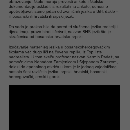
obrazovanju, škole moraju provesti anketu i školsku
dokumentaciju uskladiti s rezultatima ankete, odnosno
upotrebljavati samo jedan od zvaničnih jezika u BiH, dakle –
ili bosanski ili hrvatski ili srpski jezik.
Do sada je praksa bila da pored tri službena jezika roditelji i
djeca imaju pravo birati i četvrti, nazvan BHS jezik što je
skraćenica od bosansko-hrvatsko-srpski.
Izučavanje maternjeg jezika u bosanskohercegovačkim
školama već dugo liči na čuvenu repliku iz Top liste
nadrealista. U tom skeču profesor nazvan Nermin Padež, sa
pomoćnicima Nenadom Zamjenicom i Stjepanom Zarezom,
dolazi do epohalnog otkrića u kom je iz jednog zajedničkog
nastalo šest različitih jezika: srpski, hrvatski, bosanski,
hercegovački, crnski i gorski.