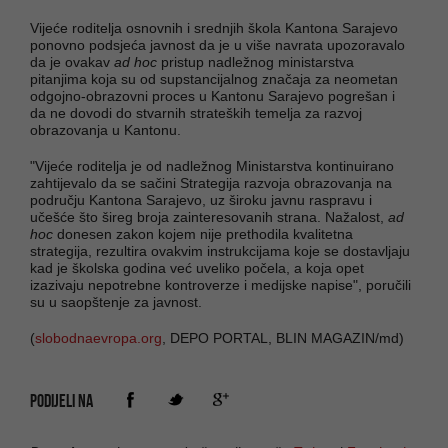
Vijeće roditelja osnovnih i srednjih škola Kantona Sarajevo
ponovno podsjeća javnost da je u više navrata upozoravalo
da je ovakav
ad hoc
pristup nadležnog ministarstva
pitanjima koja su od supstancijalnog značaja za neometan
odgojno-obrazovni proces u Kantonu Sarajevo pogrešan i
da ne dovodi do stvarnih strateških temelja za razvoj
obrazovanja u Kantonu.
"Vijeće roditelja je od nadležnog Ministarstva kontinuirano
zahtijevalo da se sačini Strategija razvoja obrazovanja na
području Kantona Sarajevo, uz široku javnu raspravu i
učešće što šireg broja zainteresovanih strana. Nažalost,
ad
hoc
donesen zakon kojem nije prethodila kvalitetna
strategija, rezultira ovakvim instrukcijama koje se dostavljaju
kad je školska godina već uveliko počela, a koja opet
izazivaju nepotrebne kontroverze i medijske napise", poručili
su u saopštenje za javnost.
(
slobodnaevropa.org
, DEPO PORTAL, BLIN MAGAZIN/md)
PODIJELI NA