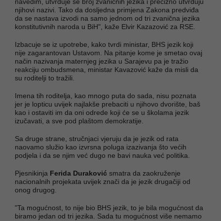
navedim, utvrđuje se broj zvaničnih jezika i precizno utvrđuju
njihovi nazivi. Tako da dosljedna primjena Zakona predviđa
da se nastava izvodi na samo jednom od tri zvanična jezika
konstitutivnih naroda u BiH", kaže Elvir Kazazović za RSE.
Izbacuje se iz upotrebe, kako tvrdi ministar, BHS jezik koji
nije zagarantovan Ustavom. Na pitanje kome je smetao ovaj
način nazivanja maternjeg jezika u Sarajevu pa je tražio
reakciju ombudsmena, ministar Kavazović kaže da misli da
su roditelji to tražili.
Imena tih roditelja, kao mnogo puta do sada, nisu poznata
jer je lopticu uvijek najlakše prebaciti u njihovo dvorište, baš
kao i ostaviti im da oni odrede koji će se u školama jezik
izučavati, a sve pod plaštom demokratije.
Sa druge strane, stručnjaci vjeruju da je jezik od rata
naovamo služio kao izvrsna poluga izazivanja što većih
podjela i da se njim već dugo ne bavi nauka već politika.
Pjesnikinja
Ferida Duraković
smatra da zaokruženje
nacionalnih projekata uvijek znači da je jezik drugačiji od
onog drugog.
"Ta mogućnost, to nije bio BHS jezik, to je bila mogućnost da
biramo jedan od tri jezika. Sada tu mogućnost više nemamo