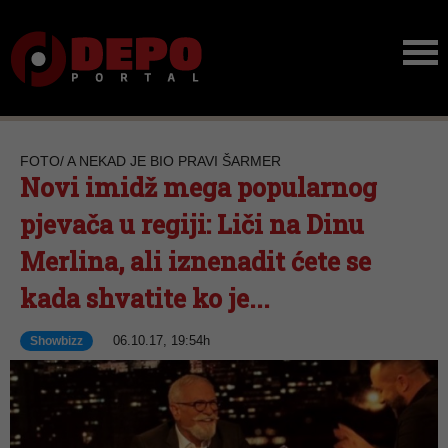
FOTO/ A NEKAD JE BIO PRAVI ŠARMER
Novi imidž mega popularnog
pjevača u regiji: Liči na Dinu
Merlina, ali iznenadit ćete se
kada shvatite ko je...
06.10.17, 19:54h
Showbizz