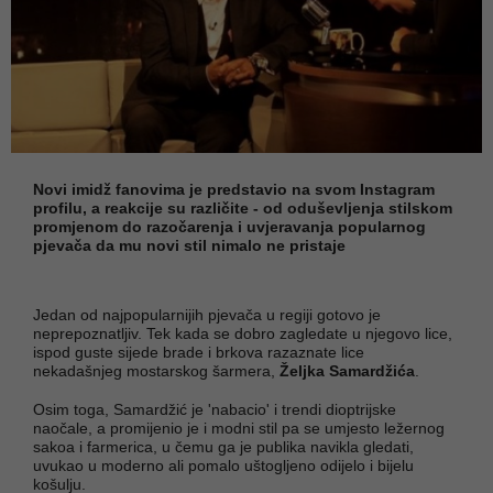
Novi imidž fanovima je predstavio na svom Instagram
profilu, a reakcije su različite - od oduševljenja stilskom
promjenom do razočarenja i uvjeravanja popularnog
pjevača da mu novi stil nimalo ne pristaje
Jedan od najpopularnijih pjevača u regiji gotovo je
neprepoznatljiv. Tek kada se dobro zagledate u njegovo lice,
ispod guste sijede brade i brkova razaznate lice
nekadašnjeg mostarskog šarmera,
Željka Samardžića
.
Osim toga, Samardžić je 'nabacio' i trendi dioptrijske
naočale, a promijenio je i modni stil pa se umjesto ležernog
sakoa i farmerica, u čemu ga je publika navikla gledati,
uvukao u moderno ali pomalo uštogljeno odijelo i bijelu
košulju.