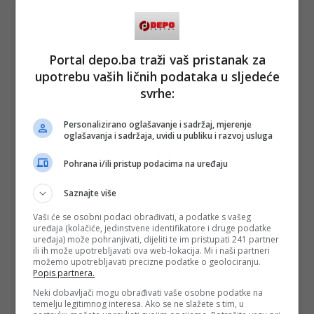
Portal depo.ba traži vaš pristanak za
upotrebu vaših ličnih podataka u sljedeće
svrhe:
Personalizirano oglašavanje i sadržaj, mjerenje
oglašavanja i sadržaja, uvidi u publiku i razvoj usluga
(DEPO PORTAL/BLIN MAGAZIN/ad)
Pohrana i/ili pristup podacima na uređaju
PODIJELI NA
Saznajte više
Vaši će se osobni podaci obrađivati, a podatke s vašeg
Depo.ba
pratite putem društvenih mreža
Twitter
i
Facebook
uređaja (kolačiće, jedinstvene identifikatore i druge podatke
uređaja) može pohranjivati, dijeliti te im pristupati 241 partner
ili ih može upotrebljavati ova web-lokacija. Mi i naši partneri
možemo upotrebljavati precizne podatke o geolociranju.
Popis partnera.
Neki dobavljači mogu obrađivati vaše osobne podatke na
temelju legitimnog interesa. Ako se ne slažete s tim, u