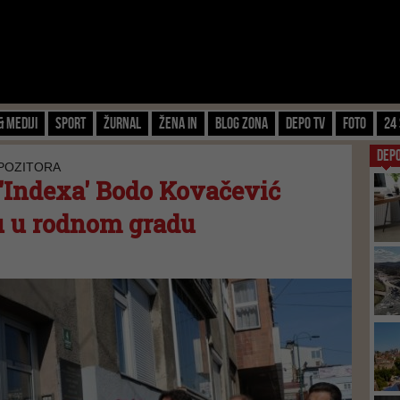
& Mediji
Sport
Žurnal
Žena IN
Blog zona
Depo TV
FOTO
24 
DEP
MPOZITORA
 'Indexa' Bodo Kovačević
u u rodnom gradu