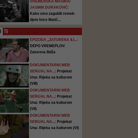
VREMENSKA MAŠINA/
JASMIN DURAKOVIĆ:
Kako smo zagubili remek-
djelo Ivice Matić...
O
TV
EPIZODA „ZATURENA ILI...:
DEPO VREMEPLOV:
Zaturena Ilidža
DOKUMENTARNI WEB
SERIJAL NA...:
Projekat
Una: Rijeka sa kulturom
(VIII)
DOKUMENTARNI WEB
SERIJAL NA...:
Projekat
Una: Rijeka sa kulturom
(VII)
DOKUMENTARNI WEB
SERIJAL NA...:
Projekat
Una: Rijeka sa kulturom (VI)