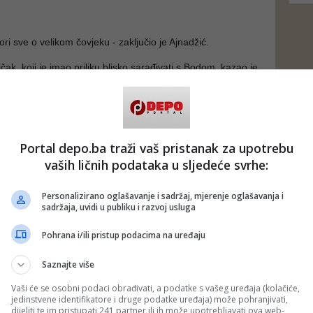
ri sve o velikom čovjeku - zaključio je Ajnadžić.
ičak, koji je imao priliku blisko sarađivati s Bodom, kazao je
 konačno počinju poštovati vrijednosti umjetnika koji su
rade već ljudi, a posebno oni koji ostavljaju trag iza sebe.
ljudi je upravo Bodo Kovačević - poručio je.
Portal depo.ba traži vaš pristanak za upotrebu
vačević postao je gitarist grupe "Indexi" 1965. godine.
vaših ličnih podataka u sljedeće svrhe:
utor u ovoj grupi, potpisujući mnoge od njihovih
jesama. Njegove najslavnije muzičke teme su Plima, Negdje
u, Modra rijeka, Balada te Svijet u kome živim.
Personalizirano oglašavanje i sadržaj, mjerenje oglašavanja i
sadržaja, uvidi u publiku i razvoj usluga
no i za druge izvođače kao što je Josipa Lisac te je
 za ceremoniju ZOI Sarajevo '84. Dobio je Šestoaprilsku
Pohrana i/ili pristup podacima na uređaju
rajeva i estradnu nagradu Jugoslavije.
aprila 2004. godine u Sarajevu.
Saznajte više
Vaši će se osobni podaci obrađivati, a podatke s vašeg uređaja (kolačiće,
jedinstvene identifikatore i druge podatke uređaja) može pohranjivati,
 putem društvenih mreža
Twitter
i
Facebook
dijeliti te im pristupati 241 partner ili ih može upotrebljavati ova web-