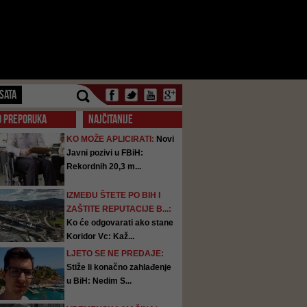
SATA
O PREPORUKA
NAJČITANIJE
KO MOŽE APLICIRATI:
Novi
Javni pozivi u FBiH:
Rekordnih 20,3 m...
IZMEĐU ŠTETE PO BIH I
ZAŠTITE REPUTACIJE B...:
Ko će odgovarati ako stane
Koridor Vc: Kaž...
LJETO SE NE PREDAJE:
Stiže li konačno zahlađenje
u BiH: Nedim S...