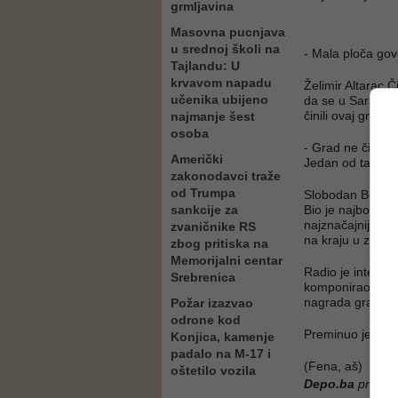
grmljavina
Masovna pucnjava
u srednoj školi na
- Mala ploča govo
Tajlandu: U
krvavom napadu
Želimir Altarac Č
učenika ubijeno
da se u Sarajevu
činili ovaj grad.
najmanje šest
osoba
- Grad ne čine zg
Američki
Jedan od takvih 
zakonodavci traže
od Trumpa
Slobodan Bodo Ko
sankcije za
Bio je najbolji a
najznačajnijih p
zvaničnike RS
na kraju u zatišj
zbog pritiska na
Memorijalni centar
Radio je intenziv
Srebrenica
komponirao teme
nagrada grada Sa
Požar izazvao
odrone kod
Preminuo je 22. 
Konjica, kamenje
padalo na M-17 i
(Fena, aš)
oštetilo vozila
Depo.ba
pratite