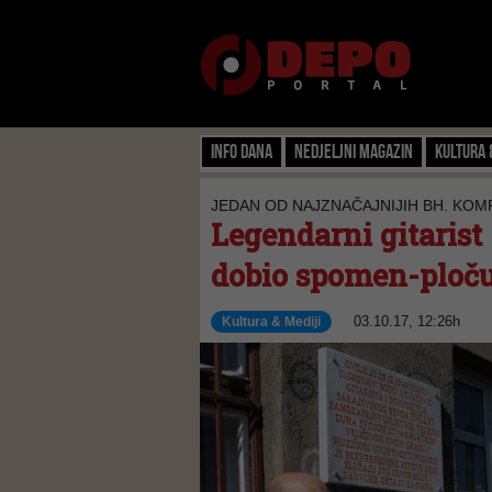
Info dana
Nedjeljni magazin
Kultura 
JEDAN OD NAJZNAČAJNIJIH BH. KO
Legendarni gitarist
dobio spomen-ploč
03.10.17, 12:26h
Kultura & Mediji