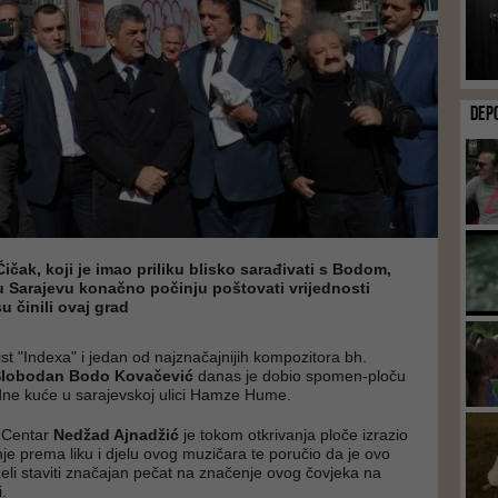
DEP
Čičak, koji je imao priliku blisko sarađivati s Bodom,
u Sarajevu konačno počinju poštovati vrijednosti
u činili ovaj grad
st "Indexa" i jedan od najznačajnijih kompozitora bh.
Slobodan Bodo Kovačević
danas je dobio spomen-ploču
dne kuće u sarajevskoj ulici Hamze Hume.
 Centar
Nedžad Ajnadžić
je tokom otkrivanja ploče izrazio
e prema liku i djelu ovog muzičara te poručio da je ovo
eli staviti značajan pečat na značenje ovog čovjeka na
.