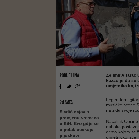
PODIJELI NA
Želimir Altarac 
kazao je da se 
umjetnika koji s
Legendarni gitari
24 SATA
muzičke scene
na zidu svoje ro
Sladić najavio
promjenu vremena
Načelnik Općine
u BiH: Evo gdje se
duboko poštovanj
u petak očekuju
gesta kojom se ž
pljuskovi i
umjetničkoj sceni