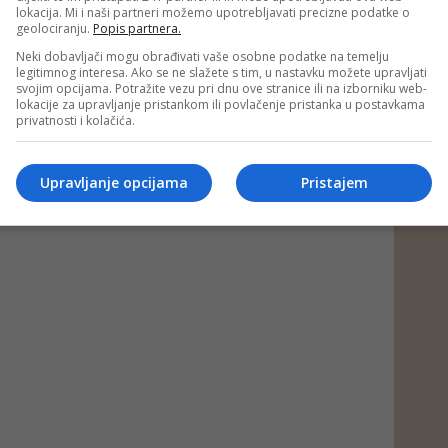
lokacija. Mi i naši partneri možemo upotrebljavati precizne podatke o
geolociranju.
Popis partnera.
Neki dobavljači mogu obrađivati vaše osobne podatke na temelju
do kovačević
legitimnog interesa. Ako se ne slažete s tim, u nastavku možete upravljati
svojim opcijama. Potražite vezu pri dnu ove stranice ili na izborniku web-
lokacije za upravljanje pristankom ili povlačenje pristanka u postavkama
privatnosti i kolačića.
Upravljanje opcijama
Pristajem