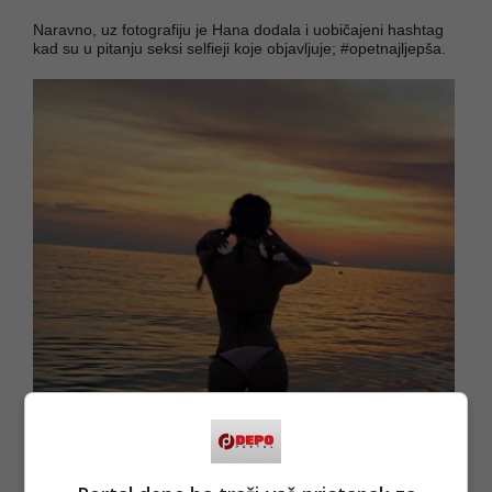
Naravno, uz fotografiju je Hana dodala i uobičajeni hashtag
kad su u pitanju seksi selfieji koje objavljuje; #opetnajljepša.