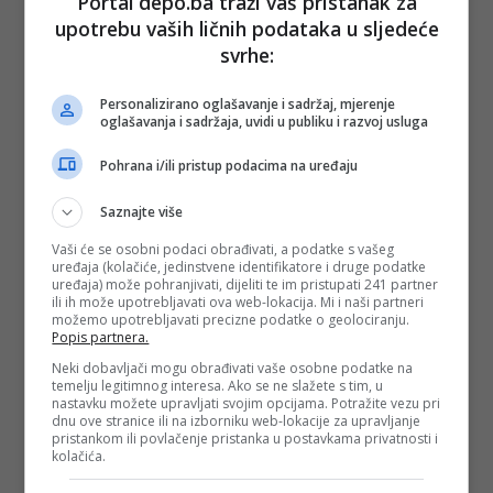
Portal depo.ba traži vaš pristanak za
upotrebu vaših ličnih podataka u sljedeće
(
Index.hr
, DEPO PORTAL, BLIN MAGAZIN/md)
svrhe:
Personalizirano oglašavanje i sadržaj, mjerenje
PODIJELI NA
oglašavanja i sadržaja, uvidi u publiku i razvoj usluga
Depo.ba
pratite putem društvenih mreža
Twitter
i
Facebook
Pohrana i/ili pristup podacima na uređaju
Saznajte više
Vaši će se osobni podaci obrađivati, a podatke s vašeg
uređaja (kolačiće, jedinstvene identifikatore i druge podatke
uređaja) može pohranjivati, dijeliti te im pristupati 241 partner
ili ih može upotrebljavati ova web-lokacija. Mi i naši partneri
#hana hadžiavdagić
možemo upotrebljavati precizne podatke o geolociranju.
Popis partnera.
Neki dobavljači mogu obrađivati vaše osobne podatke na
temelju legitimnog interesa. Ako se ne slažete s tim, u
nastavku možete upravljati svojim opcijama. Potražite vezu pri
dnu ove stranice ili na izborniku web-lokacije za upravljanje
pristankom ili povlačenje pristanka u postavkama privatnosti i
kolačića.