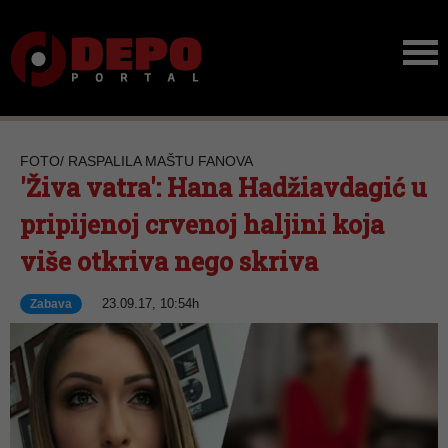
FOTO/ RASPALILA MAŠTU FANOVA
'Živa vatra': Hana Hadžiavdagić u
pripijenoj crvenoj haljini koja
više otkriva nego skriva
23.09.17, 10:54h
Zabava