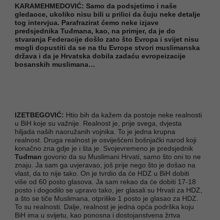
KARAMEHMEDOVIĆ: Samo da podsjetimo i naše
gledaoce, ukoliko nisu bili u prilici da čuju neke detalje
tog intervjua. Parafrazirat ćemo neke izjave
predsjednika Tuđmana, kao, na primjer, da je do
stvaranja Federacije došlo zato što Evropa i svijet nisu
mogli dopustiti da se na tlu Evrope stvori muslimanska
država i da je Hrvatska dobila zadaću evropeizacije
bosanskih muslimana…
IZETBEGOVIĆ:
Htio bih da kažem da postoje neke realnosti
u BiH koje su važnije. Realnost je, prije svega, dvjesta
hiljada naših naoružanih vojnika. To je jedna krupna
realnost. Druga realnost je osviješćeni bošnjački narod koji
konačno zna gdje je i šta je. Svojevremeno je predsjednik
Tuđman
govorio da su Muslimani Hrvati, samo što oni to ne
znaju. Ja sam ga uvjeravao, još prije nego što je došao na
vlast, da to nije tako. On je tvrdio da će HDZ u BiH dobiti
više od 60 posto glasova. Ja sam rekao da će dobiti 17-18
posto i dogodilo se upravo tako, jer glasali su Hrvati za HDZ,
a što se tiče Muslimana, otprilike 1 posto je glasao za HDZ.
To su realnosti. Dalje, realnost je jedna opća podrška koju
BiH ima u svijetu, kao ponosna i dostojanstvena žrtva