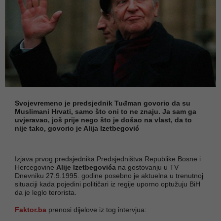
Svojevremeno je predsjednik Tuđman govorio da su
Muslimani Hrvati, samo što oni to ne znaju. Ja sam ga
uvjeravao, još prije nego što je došao na vlast, da to
nije tako, govorio je Alija Izetbegović
Izjava prvog predsjednika Predsjedništva Republike Bosne i
Hercegovine
Alije Izetbegovića
na gostovanju u TV
Dnevniku 27.9.1995. godine posebno je aktuelna u trenutnoj
situaciji kada pojedini političari iz regije uporno optužuju BiH
da je leglo terorista.
Faktor.ba
prenosi dijelove iz tog intervjua: