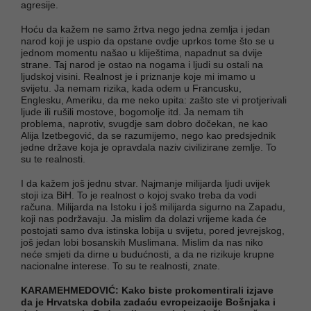
agresije.
Hoću da kažem ne samo žrtva nego jedna zemlja i jedan
narod koji je uspio da opstane ovdje uprkos tome što se u
jednom momentu našao u kliještima, napadnut sa dvije
strane. Taj narod je ostao na nogama i ljudi su ostali na
ljudskoj visini. Realnost je i priznanje koje mi imamo u
svijetu. Ja nemam rizika, kada odem u Francusku,
Englesku, Ameriku, da me neko upita: zašto ste vi protjerivali
ljude ili rušili mostove, bogomolje itd. Ja nemam tih
problema, naprotiv, svugdje sam dobro dočekan, ne kao
Alija Izetbegović, da se razumijemo, nego kao predsjednik
jedne države koja je opravdala naziv civilizirane zemlje. To
su te realnosti.
I da kažem još jednu stvar. Najmanje milijarda ljudi uvijek
stoji iza BiH. To je realnost o kojoj svako treba da vodi
računa. Milijarda na Istoku i još milijarda sigurno na Zapadu,
koji nas podržavaju. Ja mislim da dolazi vrijeme kada će
postojati samo dva istinska lobija u svijetu, pored jevrejskog,
još jedan lobi bosanskih Muslimana. Mislim da nas niko
neće smjeti da dirne u budućnosti, a da ne rizikuje krupne
nacionalne interese. To su te realnosti, znate.
KARAMEHMEDOVIĆ: Kako biste prokomentirali izjave
da je Hrvatska dobila zadaću evropeizacije Bošnjaka i