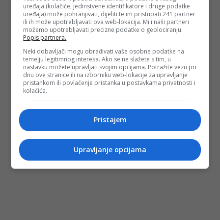
drugo su uvredljive besmislice.
uređaja (kolačiće, jedinstvene identifikatore i druge podatke
uređaja) može pohranjivati, dijeliti te im pristupati 241 partner
(
Faktor.ba
/DEPO PORTAL/BLIN MAGAZIN/ad)
ili ih može upotrebljavati ova web-lokacija. Mi i naši partneri
možemo upotrebljavati precizne podatke o geolociranju.
PODIJELI NA
Popis partnera.
Neki dobavljači mogu obrađivati vaše osobne podatke na
Depo.ba
pratite putem društvenih mreža
Twitter
i
Facebook
temelju legitimnog interesa. Ako se ne slažete s tim, u
nastavku možete upravljati svojim opcijama. Potražite vezu pri
dnu ove stranice ili na izborniku web-lokacije za upravljanje
pristankom ili povlačenje pristanka u postavkama privatnosti i
kolačića.
Pristajem
#franjo tuđman
#alija izetbegović
#muslimani
#bošnjaci
Upravljanje opcijama