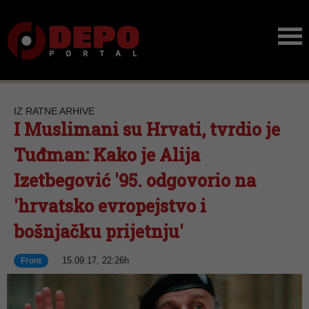
IZ RATNE ARHIVE
I Muslimani su Hrvati, tvrdio je
Tuđman: Kako je Alija
Izetbegović '95. odgovorio na
'hrvatsko evropejstvo i
bošnjačku prijetnju'
15.09.17, 22:26h
Front