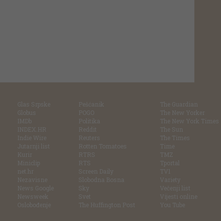
Glas Srpske
Pešćanik
The Guardian
Globus
POGO
The New Yorker
IMDb
Politika
The New York Times
INDEX.HR
Reddit
The Sun
Indie Wire
Reuters
The Times
Jutarnji list
Rotten Tomatoes
Time
Kurir
RTRS
TMZ
Miniclip
RTS
Tportal
net.hr
Screen Daily
TV1
Nezavisne
Slobodna Bosna
Variety
News Google
Sky
Večenji list
Newsweek
Svet
Vijesti online
Oslobođenje
The Huffington Post
You Tube