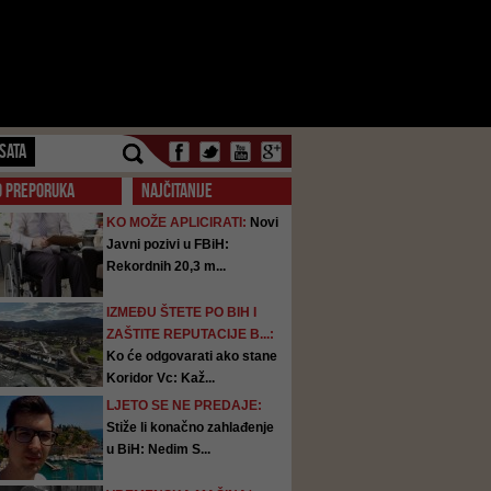
SATA
O PREPORUKA
NAJČITANIJE
KO MOŽE APLICIRATI:
Novi
Javni pozivi u FBiH:
Rekordnih 20,3 m...
IZMEĐU ŠTETE PO BIH I
ZAŠTITE REPUTACIJE B...:
Ko će odgovarati ako stane
Koridor Vc: Kaž...
LJETO SE NE PREDAJE:
Stiže li konačno zahlađenje
u BiH: Nedim S...