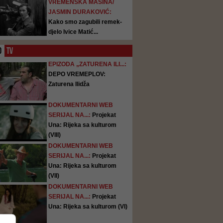
VREMENSKA MAŠINA/
JASMIN DURAKOVIĆ:
Kako smo zagubili remek-
djelo Ivice Matić...
O
TV
EPIZODA „ZATURENA ILI...:
DEPO VREMEPLOV:
Zaturena Ilidža
DOKUMENTARNI WEB
SERIJAL NA...:
Projekat
Una: Rijeka sa kulturom
(VIII)
DOKUMENTARNI WEB
SERIJAL NA...:
Projekat
Una: Rijeka sa kulturom
(VII)
DOKUMENTARNI WEB
SERIJAL NA...:
Projekat
Una: Rijeka sa kulturom (VI)