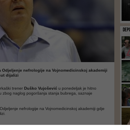
DEP
a Odjeljenje nefrologije na Vojnomedicinskoj akademiji
t dijalizi
arkaški trener
Duško Vujošević
u ponedeljak je hitno
cu zbog naglog pogoršanja stanja bubrega, saznaje
 Odjeljenje nefrologije na Vojnomedicinskoj akademiji gdje
izi.