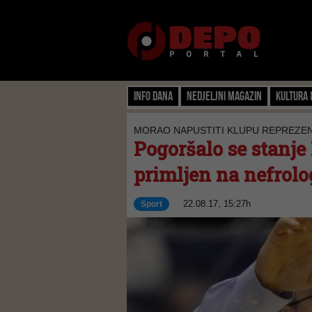
Info dana
Nedjeljni magazin
Kultura 
MORAO NAPUSTITI KLUPU REPREZEN
Pogoršalo se stanje
primljen na nefrolo
22.08.17, 15:27h
Sport