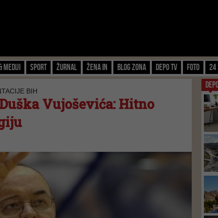
& Mediji
Sport
Žurnal
Žena IN
Blog zona
Depo TV
FOTO
24 
DEP
TACIJE BIH
 Duška Vujoševića: Hitno
giju