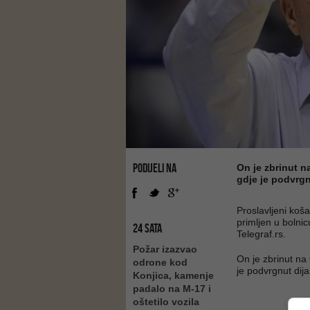
PODIJELI NA
On je zbrinut n
gdje je podvrgnu
Proslavljeni koš
primljen u bolni
24 SATA
Telegraf.rs.
Požar izazvao
On je zbrinut na
odrone kod
je podvrgnut dijal
Konjica, kamenje
padalo na M-17 i
oštetilo vozila