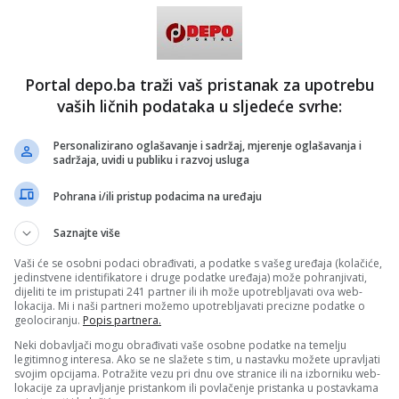
ošević je zbog pojave gangrene na prstu stopala nedavno
 klupu reprezentacije Bosne i Hercegovine i hitno se vrati
tretmana u hiperbaričnoj komori, ali mu se stanje sada
lo.
Portal depo.ba traži vaš pristanak za upotrebu
i problemi sa bubrezima su posljedica dijabetesa, koji
eć godinama.
vaših ličnih podataka u sljedeće svrhe:
 BLIN MAGAZIN/dg)
Personalizirano oglašavanje i sadržaj, mjerenje oglašavanja i
 putem društvenih mreža
Twitter
i
Facebook
sadržaja, uvidi u publiku i razvoj usluga
Pohrana i/ili pristup podacima na uređaju
ević
Saznajte više
Vaši će se osobni podaci obrađivati, a podatke s vašeg uređaja (kolačiće,
jedinstvene identifikatore i druge podatke uređaja) može pohranjivati,
dijeliti te im pristupati 241 partner ili ih može upotrebljavati ova web-
lokacija. Mi i naši partneri možemo upotrebljavati precizne podatke o
geolociranju.
Popis partnera.
Neki dobavljači mogu obrađivati vaše osobne podatke na temelju
legitimnog interesa. Ako se ne slažete s tim, u nastavku možete upravljati
svojim opcijama. Potražite vezu pri dnu ove stranice ili na izborniku web-
lokacije za upravljanje pristankom ili povlačenje pristanka u postavkama