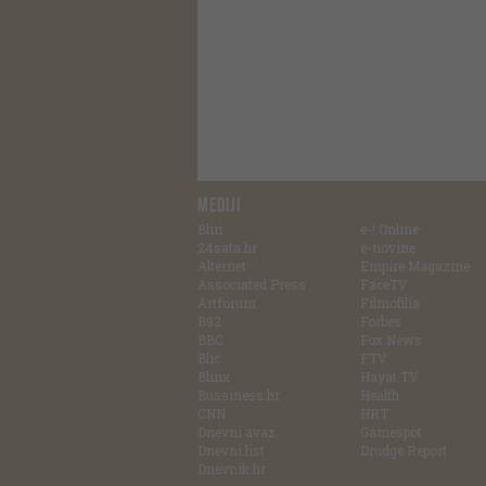
MEDIJI
Blin
e-! Online
24sata.hr
e-novine
Alternet
Empire Magazine
Associated Press
FaceTV
Artforum
Filmofilia
B92
Forbes
BBC
Fox News
Blic
FTV
Blinx
Hayat TV
Bussiness.hr
Health
CNN
HRT
Dnevni avaz
Gamespot
Dnevni list
Drudge Report
Dnevnik.hr