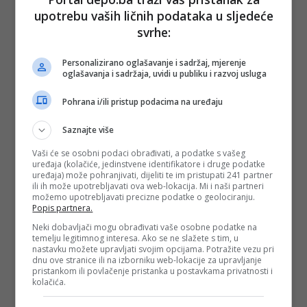
neoobičnih pravila.
upotrebu vaših ličnih podataka u sljedeće
(
Večernji.hr
/DEPO PORTAL/BLIN MAGAZIN/ad)
svrhe:
PODIJELI NA
Personalizirano oglašavanje i sadržaj, mjerenje
oglašavanja i sadržaja, uvidi u publiku i razvoj usluga
Depo.ba
pratite putem društvenih mreža
Twitter
i
Facebook
Pohrana i/ili pristup podacima na uređaju
Saznajte više
Vaši će se osobni podaci obrađivati, a podatke s vašeg
uređaja (kolačiće, jedinstvene identifikatore i druge podatke
#more
#plaža
#ljeto
#jadran
#pravila
uređaja) može pohranjivati, dijeliti te im pristupati 241 partner
ili ih može upotrebljavati ova web-lokacija. Mi i naši partneri
#turisti
možemo upotrebljavati precizne podatke o geolociranju.
Popis partnera.
Neki dobavljači mogu obrađivati vaše osobne podatke na
temelju legitimnog interesa. Ako se ne slažete s tim, u
nastavku možete upravljati svojim opcijama. Potražite vezu pri
dnu ove stranice ili na izborniku web-lokacije za upravljanje
pristankom ili povlačenje pristanka u postavkama privatnosti i
kolačića.