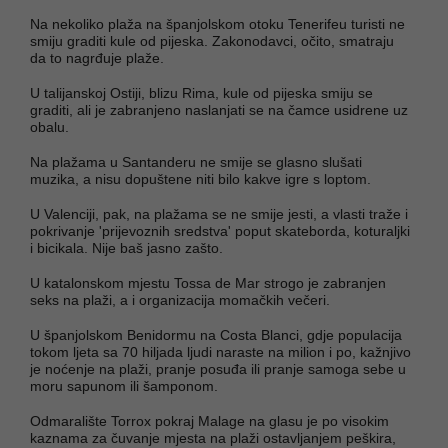
Na nekoliko plaža na španjolskom otoku Tenerifeu turisti ne
smiju graditi kule od pijeska. Zakonodavci, očito, smatraju
da to nagrđuje plaže.
U talijanskoj Ostiji, blizu Rima, kule od pijeska smiju se
graditi, ali je zabranjeno naslanjati se na čamce usidrene uz
obalu.
Na plažama u Santanderu ne smije se glasno slušati
muzika, a nisu dopuštene niti bilo kakve igre s loptom.
U Valenciji, pak, na plažama se ne smije jesti, a vlasti traže i
pokrivanje 'prijevoznih sredstva' poput skateborda, koturaljki
i bicikala. Nije baš jasno zašto.
U katalonskom mjestu Tossa de Mar strogo je zabranjen
seks na plaži, a i organizacija momačkih večeri.
U španjolskom Benidormu na Costa Blanci, gdje populacija
tokom ljeta sa 70 hiljada ljudi naraste na milion i po, kažnjivo
je noćenje na plaži, pranje posuđa ili pranje samoga sebe u
moru sapunom ili šamponom.
Odmaralište Torrox pokraj Malage na glasu je po visokim
kaznama za čuvanje mjesta na plaži ostavljanjem peškira,