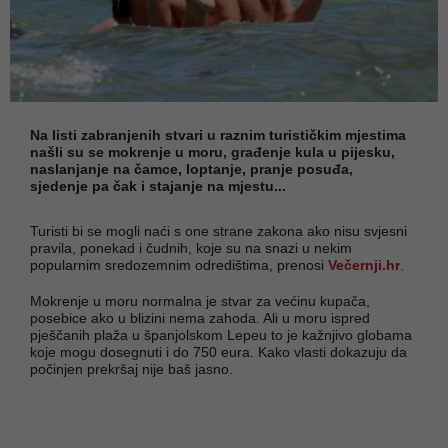
Na listi zabranjenih stvari u raznim turističkim mjestima
našli su se mokrenje u moru, građenje kula u pijesku,
naslanjanje na čamce, loptanje, pranje posuđa,
sjedenje pa čak i stajanje na mjestu...
Turisti bi se mogli naći s one strane zakona ako nisu svjesni
pravila, ponekad i čudnih, koje su na snazi u nekim
popularnim sredozemnim odredištima, prenosi
Večernji.hr
.
Mokrenje u moru normalna je stvar za većinu kupača,
posebice ako u blizini nema zahoda. Ali u moru ispred
pješčanih plaža u španjolskom Lepeu to je kažnjivo globama
koje mogu dosegnuti i do 750 eura. Kako vlasti dokazuju da
počinjen prekršaj nije baš jasno.