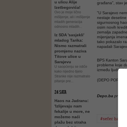
u ulicu Alije
građana", stav 
Izetbegovića!
Ovo je moje lično
"U Sarajevo nem
mišljenje, ali i mišljenje
nestaje desetine 
mladih generacija
sigurnosnog haos
odnosno mladih...
osim novih kredi
zemalja zapadne
Iz SDA 'sasjekli'
mijenjanja imena 
mladog Tarika:
tako pokazalo raz
Nismo razmatrali
napadali Sarajev
promjenu naziva
Titove ulice u
BPS Kanton Saraje
Sarajevu
probleme koje d
U saopćenju se ističe
između ljudi o hi
kako nijedno tijelo
Stranke nije razmatralo
(DEPO PORTAL/
pitanje pre...
24 SATA
Depo.ba
pratite
Haos na Jadranu:
'Izlijevaju nam
fekalije u more, ne
možemo naći
#sefer halilo
plažu bez straha