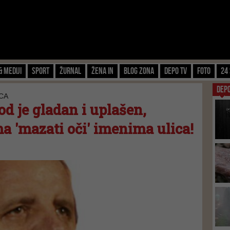
& Mediji
Sport
Žurnal
Žena IN
Blog zona
Depo TV
FOTO
24 
DEP
CA
od je gladan i uplašen,
a 'mazati oči' imenima ulica!