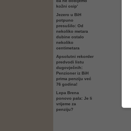
da ne dobijemo
kožni osip'
Jezero u BiH
potpuno
presušilo: Od
nekoliko metara
dubine ostalo
nekoliko
centimetara
Apsolutni rekorder
predvodi listu
dugovječnih:
Penzioner iz BiH
prima penziju već
76 godina!
Lepa Brena
ponovo pala: Je li
vrijeme za
penziju?