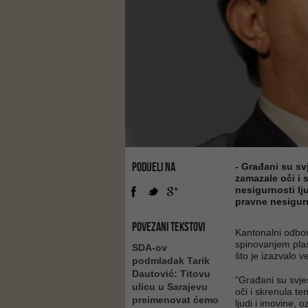
PODIJELI NA
- Građani su sv
zamazale oči i 
nesigurnosti lj
pravne nesigur
POVEZANI TEKSTOVI
Kantonalni odbor
spinovanjem plas
SDA-ov
što je izazvalo 
podmladak Tarik
Dautović: Titovu
"Građani su svje
ulicu u Sarajevu
oči i skrenula t
preimenovat ćemo
ljudi i imovine, 