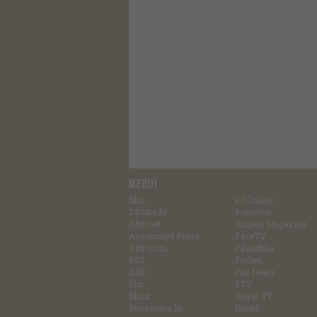
MEDIJI
Blin
e-! Online
24sata.hr
e-novine
Alternet
Empire Magazine
Associated Press
FaceTV
Artforum
Filmofilia
B92
Forbes
BBC
Fox News
Blic
FTV
Blinx
Hayat TV
Bussiness.hr
Health