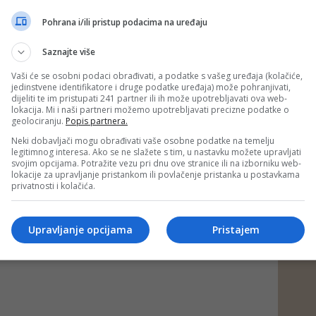
Pohrana i/ili pristup podacima na uređaju
Saznajte više
Vaši će se osobni podaci obrađivati, a podatke s vašeg uređaja (kolačiće,
jedinstvene identifikatore i druge podatke uređaja) može pohranjivati,
dijeliti te im pristupati 241 partner ili ih može upotrebljavati ova web-
lokacija. Mi i naši partneri možemo upotrebljavati precizne podatke o
geolociranju.
Popis partnera.
Neki dobavljači mogu obrađivati vaše osobne podatke na temelju
legitimnog interesa. Ako se ne slažete s tim, u nastavku možete upravljati
svojim opcijama. Potražite vezu pri dnu ove stranice ili na izborniku web-
lokacije za upravljanje pristankom ili povlačenje pristanka u postavkama
privatnosti i kolačića.
Upravljanje opcijama
Pristajem