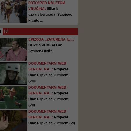
FOTO/ POD NALETOM
VRUĆINA:
Slike iz
uzavrelog grada: Sarajevo
krcato ...
O
TV
EPIZODA „ZATURENA ILI...:
DEPO VREMEPLOV:
Zaturena Ilidža
DOKUMENTARNI WEB
SERIJAL NA...:
Projekat
Una: Rijeka sa kulturom
(VIII)
DOKUMENTARNI WEB
SERIJAL NA...:
Projekat
Una: Rijeka sa kulturom
(VII)
DOKUMENTARNI WEB
SERIJAL NA...:
Projekat
Una: Rijeka sa kulturom (VI)