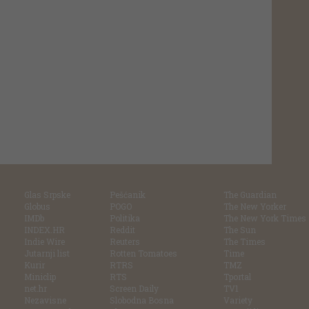
Glas Srpske
Pešćanik
The Guardian
Globus
POGO
The New Yorker
IMDb
Politika
The New York Times
INDEX.HR
Reddit
The Sun
Indie Wire
Reuters
The Times
Jutarnji list
Rotten Tomatoes
Time
Kurir
RTRS
TMZ
Miniclip
RTS
Tportal
net.hr
Screen Daily
TV1
Nezavisne
Slobodna Bosna
Variety