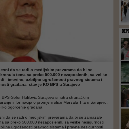
DEP
jesni da se radi o medijskim prevarama da bi se
skrenula tema sa preko 500.000 nezaposlenih, sa velike
udi i imovine, ozbiljne ugroženosti pravnog sistema i
nosti građana, stav je KO BPS-a Sarajevo
 BPS-Sefer Halilović Sarajevo smatra stranačkim
iranje informacija o promjeni ulice Maršala Tita u Sarajevu,
veliko ogorčenje građana.
sni da se radi o medijskim prevarama da bi se zamazale
ema sa preko 500.000 nezaposlenih, sa velike nesigurnosti
ozbiljne ugroženosti pravnog sistema i pravne nesigurnosti