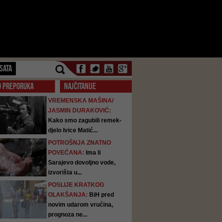
SATA
O PREPORUKA
NAJČITANIJE
VREMENSKA MAŠINA/
JASMIN DURAKOVIĆ:
Kako smo zagubili remek-
djelo Ivice Matić...
POTROŠNJA ZNATNO
POVEĆANA:
Ima li
Sarajevo dovoljno vode,
izvorišta u...
POSLIJE KRATKOG
OLAKŠANJA:
BiH pred
novim udarom vrućina,
prognoza ne...