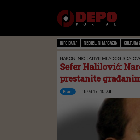
Info dana
Nedjeljni magazin
Kultura 
NAKON INICIJATIVE MLADOG SDA-OV
Sefer Halilović: Nar
prestanite građanim
18.08.17, 10:03h
Front