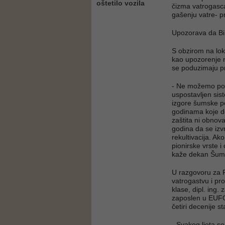
oštetilo vozila
čizma vatrogasca
gašenju vatre- pr
Upozorava da Bi
S obzirom na lok
kao upozorenje n
se poduzimaju pr
- Ne možemo požar
uspostavljen sis
izgore šumske po
godinama koje d
zaštita ni obnova
godina da se izv
rekultivacija. 
pionirske vrste i
kaže dekan Šuma
U razgovoru za F
vatrogastvu i prot
klase, dipl. ing.
zaposlen u EUFO
četiri decenije st
- Svakog ljeta se