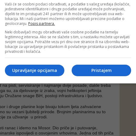
Vaši će se osobni podaci obrađivati, a podatke s vašeg uređaja (kolačiće,
ratak na model dobrovoljnog vatrogastva koji je zadržan u
jedinstvene identifikatore i druge podatke uređaja) može pohranjivati,
i i Hrvatskoj pravo rješenje i za BiH. To je znatno jeftiniji
dijeliti te im pristupati 241 partner ili ih može upotrebljavati ova web-
gasaca je volonterski i omogućava mobilizaciju
lokacija. Mi i naši partneri možemo upotrebljavati precizne podatke o
nijeg ljudstva.
geolociranju.
Popis partnera.
Neki dobavljači mogu obrađivati vaše osobne podatke na temelju
čan u stavu da se požar ne gasi iz zraka.
legitimnog interesa. Ako se ne slažete s tim, u nastavku možete upravljati
svojim opcijama. Potražite vezu pri dnu ove stranice ili na izborniku web-
dija' ne dođe na požarište, dok vatrogasac s 'brentačom' na
lokacije za upravljanje pristankom ili povlačenje pristanka u postavkama
pricati teren, s krampom ne razvali korijen ili panj, dakle
privatnosti i kolačića.
mlji vatru, nema govora o ugašenom požaru - pojašnjava
a "BiH nema vatrogasnu pješadiju, a hoćemo avione".
že, praktičniji i učinkovitiji jer do požarišta dovoze
Upravljanje opcijama
Pristajem
remu, ljude i vodu. Za punjenje kanadera potrebna je veća
 koje nema u BiH, a za airtrator treba pista dužine dva
t na pisti, servisiranje i najmanje dvije posade, dakle treba
ga su, za djelovanje iz zraka, vojni helikopteri jeftinija
aju Oružane snage BiH, postoji infrastruktura i ljudstvo.
or i druge planine koje bivaju tokom ljeta zahvaćene
 su vezani ljubitelji prirode. Brojnim planinarima su to
ije za uživanje u prirodi.
ti ranac i idemo na Mosor. Dio priče je i putovanje,
ninarske ispovijedi o osvojenim vrhovima. Jedna od tih priča