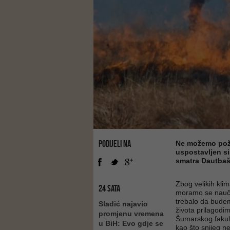
PODIJELI NA
Ne možemo požare
uspostavljen si
smatra Dautbaš
Zbog velikih kli
24 SATA
moramo se naučit
trebalo da budem
Sladić najavio
života prilagodi
promjenu vremena
Šumarskog fakult
u BiH: Evo gdje se
kao što snijeg ne