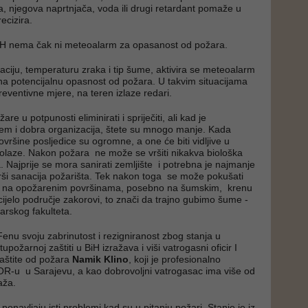
, njegova naprtnjača, voda ili drugi retardant pomaže u
ecizira.
H nema čak ni meteoalarm za opasanost od požara.
aciju, temperaturu zraka i tip šume, aktivira se meteoalarm
a potencijalnu opasnost od požara. U takvim situacijama
eventivne mjere, na teren izlaze redari.
e u potpunosti eliminirati i spriječiti, ali kad je
tem i dobra organizacija, štete su mnogo manje. Kada
vršine posljedice su ogromne, a one će biti vidljive u
olaze. Nakon požara ne može se vršiti nikakva biološka
. Najprije se mora sanirati zemljište i potrebna je najmanje
rši sanacija požarišta. Tek nakon toga se može pokušati
Ako na opožarenim površinama, posebno na šumskim, krenu
 cijelo područje zakorovi, to znači da trajno gubimo šume -
rskog fakulteta.
enu svoju zabrinutost i rezigniranost zbog stanja u
upožarnoj zaštiti u BiH izražava i viši vatrogasni oficir I
 zaštite od požara
Namik Klino
, koji je profesionalno
R-u u Sarajevu, a kao dobrovoljni vatrogasac ima više od
aža.
 ponavljaju isti problemi kad su u pitanju požari. Stanje je iz