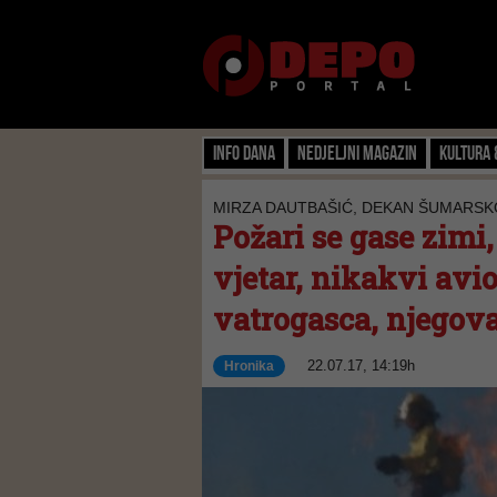
Info dana
Nedjeljni magazin
Kultura 
MIRZA DAUTBAŠIĆ, DEKAN ŠUMARSK
Požari se gase zimi, 
vjetar, nikakvi av
vatrogasca, njegova
22.07.17, 14:19h
Hronika