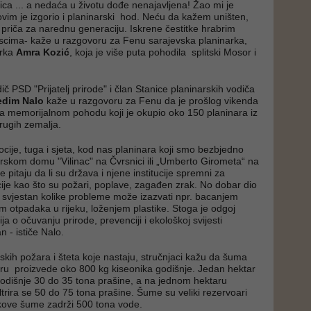
nica ... a nedaća u životu dođe nenajavljena! Žao mi je
ovim je izgorio i planinarski hod. Neću da kažem uništen,
a priča za narednu generaciju. Iskrene čestitke hrabrim
ascima- kaže u razgovoru za Fenu sarajevska planinarka,
arka
Amra Kozić
, koja je više puta pohodila splitski Mosor i
č PSD "Prijatelj prirode" i član Stanice planinarskih vodiča
edim Nalo
kaže u razgovoru za Fenu da je prošlog vikenda
na memorijalnom pohodu koji je okupio oko 150 planinara iz
drugih zemalja.
ije, tuga i sjeta, kod nas planinara koji smo bezbjedno
arskom domu "Vilinac" na Čvrsnici ili „Umberto Girometa“ na
pitaju da li su država i njene institucije spremni za
ije kao što su požari, poplave, zagađen zrak. No dobar dio
e svjestan kolike probleme može izazvati npr. bacanjem
 otpadaka u rijeku, loženjem plastike. Stoga je odgoj
a o očuvanju prirode, prevenciji i ekološkoj svijesti
 - ističe Nalo.
kih požara i šteta koje nastaju, stručnjaci kažu da šuma
ru proizvede oko 800 kg kiseonika godišnje. Jedan hektar
a godišnje 30 do 35 tona prašine, a na jednom hektaru
ltrira se 50 do 75 tona prašine. Šume su veliki rezervoari
kove šume zadrži 500 tona vode.