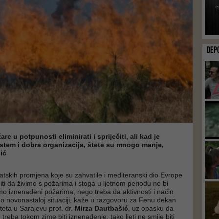
DEP
 u potpunosti eliminirati i spriječiti, ali kad je
stem i dobra organizacija, štete su mnogo manje,
ić
matskih promjena koje su zahvatile i mediteranski dio Evrope
i da živimo s požarima i stoga u ljetnom periodu ne bi
o iznenađeni požarima, nego treba da aktivnosti i način
mo novonastaloj situaciji, kaže u razgovoru za Fenu dekan
eta u Sarajevu prof. dr.
Mirza Dautbašić
, uz opasku da
 treba tokom zime biti iznenađenje, tako ljeti ne smije biti