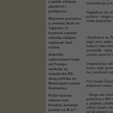
u petak očekuju
iznenađenja pož
pljuskovi i
grmljavina
Naglašava da se 
požara, i stoga s
Masovna pucnjava
zraka pogrešne.
u srednoj školi na
Tajlandu: U
krvavom napadu
-Godinama sa Šum
učenika ubijeno
nego zimi, kada 
najmanje šest
kulture i tako 
osoba
iznenaditi - kaže
Američki
uopšte spremni 
zakonodavci traže
Organizacija vat
od Trumpa
šume, daje pomoć
sankcije za
bez pozitivnih o
zvaničnike RS
zbog pritiska na
Prvi čovjek Šum
Memorijalni centar
državnom nivou, 
Srebrenica
- Stoga nas stru
Požar izazvao
požarima u BiH n
odrone kod
u pogledu zaštit
Konjica, kamenje
veličini grad u 
padalo na M-17 i
od 40 stepeni i 