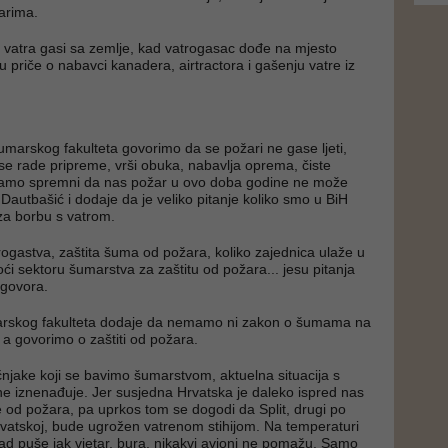
arima.
vatra gasi sa zemlje, kad vatrogasac dođe na mjesto
u priče o nabavci kanadera, airtractora i gašenju vatre iz
arskog fakulteta govorimo da se požari ne gase ljeti,
se rade pripreme, vrši obuka, nabavlja oprema, čiste
bivamo spremni da nas požar u ovo doba godine ne može
 Dautbašić i dodaje da je veliko pitanje koliko smo u BiH
za borbu s vatrom.
rogastva, zaštita šuma od požara, koliko zajednica ulaže u
i sektoru šumarstva za zaštitu od požara... jesu pitanja
dgovora.
arskog fakulteta dodaje da nemamo ni zakon o šumama na
a govorimo o zaštiti od požara.
čnjake koji se bavimo šumarstvom, aktuelna situacija s
e iznenađuje. Jer susjedna Hrvatska je daleko ispred nas
e od požara, pa uprkos tom se dogodi da Split, drugi po
Hrvatskoj, bude ugrožen vatrenom stihijom. Na temperaturi
kad puše jak vjetar, bura, nikakvi avioni ne pomažu. Samo