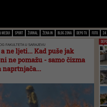
& Mediji
Sport
Žurnal
Žena IN
Blog zona
Depo TV
FOTO
24 
DEP
OG FAKULTETA U SARAJEVU
a ne ljeti... Kad puše jak
ioni ne pomažu - samo čizma
 naprtnjača...