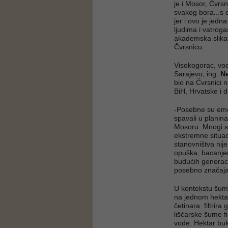
je i Mosor, Čvrs
svakog bora...s 
jer i ovo je jedn
ljudima i vatrog
akademska slik
Čvrsnicu.
Visokogorac, vodi
Sarajevo, ing.
N
bio na Čvrsnici 
BiH, Hrvatske i 
-Posebne su emoc
spavali u planin
Mosoru. Mnogi se 
ekstremne situac
stanovništva nij
opuška, bacanjem
budućih generacij
posebno značajan
U kontekstu šums
na jednom hekta
četinara filtrir
lišćarske šume fi
vode. Hektar bu