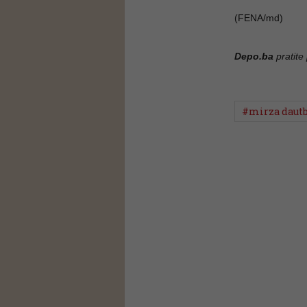
(FENA/md)
Depo.ba
pratite
#mirza dautb