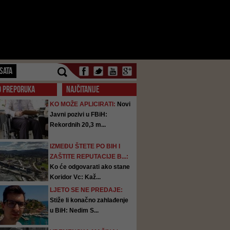
SATA
O PREPORUKA
NAJČITANIJE
KO MOŽE APLICIRATI:
Novi
Javni pozivi u FBiH:
Rekordnih 20,3 m...
IZMEĐU ŠTETE PO BIH I
ZAŠTITE REPUTACIJE B...:
Ko će odgovarati ako stane
Koridor Vc: Kaž...
LJETO SE NE PREDAJE:
Stiže li konačno zahlađenje
u BiH: Nedim S...