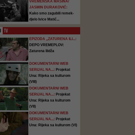
VREMENSKA MAŠINA/
JASMIN DURAKOVIĆ:
Kako smo zagubili remek-
djelo Ivice Matić...
O
TV
EPIZODA „ZATURENA ILI...:
DEPO VREMEPLOV:
Zaturena Ilidža
DOKUMENTARNI WEB
SERIJAL NA...:
Projekat
Una: Rijeka sa kulturom
(VIII)
DOKUMENTARNI WEB
SERIJAL NA...:
Projekat
Una: Rijeka sa kulturom
(VII)
DOKUMENTARNI WEB
SERIJAL NA...:
Projekat
Una: Rijeka sa kulturom (VI)