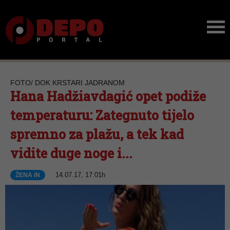
FOTO/ DOK KRSTARI JADRANOM
Hana Hadžiavdagić opet podiže
temperaturu: Zategnuto tijelo
spremno za plažu, a tek kad
vidite duge noge i...
14.07.17, 17:01h
ŽENA iN