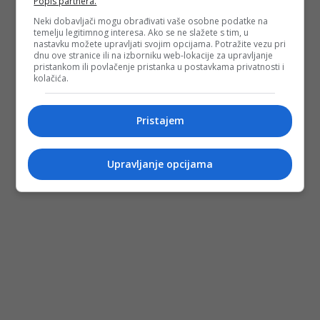
Popis partnera.
Neki dobavljači mogu obrađivati vaše osobne podatke na
Depo.ba
pratite putem društvenih mreža
Twitter
i
Facebook
temelju legitimnog interesa. Ako se ne slažete s tim, u
nastavku možete upravljati svojim opcijama. Potražite vezu pri
dnu ove stranice ili na izborniku web-lokacije za upravljanje
pristankom ili povlačenje pristanka u postavkama privatnosti i
kolačića.
#hana hadžiavdagić
#makarska
Pristajem
Upravljanje opcijama