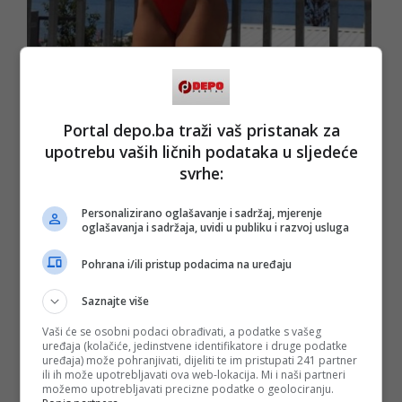
Portal depo.ba traži vaš pristanak za
upotrebu vaših ličnih podataka u sljedeće
svrhe:
Personalizirano oglašavanje i sadržaj, mjerenje
oglašavanja i sadržaja, uvidi u publiku i razvoj usluga
Pohrana i/ili pristup podacima na uređaju
Saznajte više
Hana je ovih dana proslavila još jednu godišnjicu sretnog
Vaši će se osobni podaci obrađivati, a podatke s vašeg
braka, a sudeći po fotografijama, u bračnoj idili i dalje uživa.
uređaja (kolačiće, jedinstvene identifikatore i druge podatke
uređaja) može pohranjivati, dijeliti te im pristupati 241 partner
(DEPO PORTAL/BLIN MAGAZIN/ad)
ili ih može upotrebljavati ova web-lokacija. Mi i naši partneri
PODIJELI NA
možemo upotrebljavati precizne podatke o geolociranju.