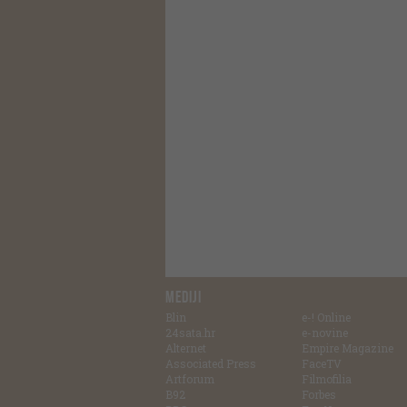
MEDIJI
Blin
e-! Online
24sata.hr
e-novine
Alternet
Empire Magazine
Associated Press
FaceTV
Artforum
Filmofilia
B92
Forbes