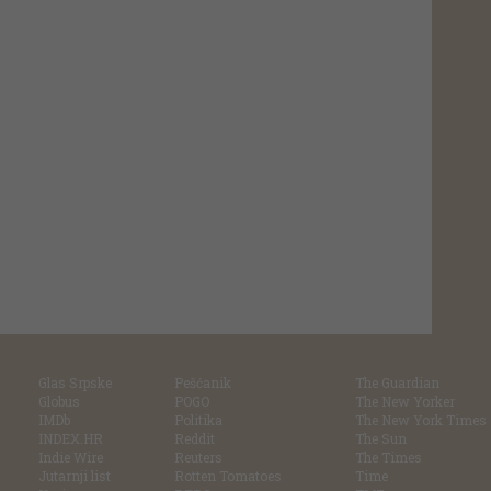
Glas Srpske
Pešćanik
The Guardian
Globus
POGO
The New Yorker
IMDb
Politika
The New York Times
INDEX.HR
Reddit
The Sun
Indie Wire
Reuters
The Times
Jutarnji list
Rotten Tomatoes
Time