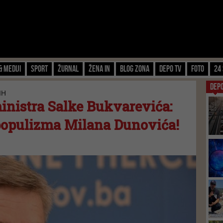
& Mediji
Sport
Žurnal
Žena IN
Blog zona
Depo TV
FOTO
24 
DEP
IH
inistra Salke Bukvarevića:
 populizma Milana Dunovića!