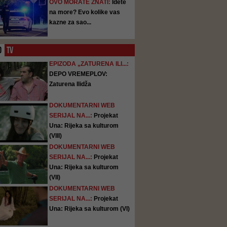
OVO MORATE ZNATI:
Idete
na more? Evo kolike vas
kazne za sao...
O
TV
EPIZODA „ZATURENA ILI...:
DEPO VREMEPLOV:
Zaturena Ilidža
DOKUMENTARNI WEB
SERIJAL NA...:
Projekat
Una: Rijeka sa kulturom
(VIII)
DOKUMENTARNI WEB
SERIJAL NA...:
Projekat
Una: Rijeka sa kulturom
(VII)
DOKUMENTARNI WEB
SERIJAL NA...:
Projekat
Una: Rijeka sa kulturom (VI)