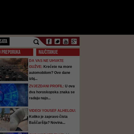
SATA
O PREPORUKA
NAJČITANIJE
DA VAS NE UHVATE
GUŽVE:
Krećete na more
automobilom? Ove dane
izbj...
ZVJEZDANI PROFIL:
U ova
dva horoskopska znaka se
rađaju najo...
VIDEO/ YOUSEF ALHELOU:
Koliko je zapravo čista
Baščaršija? Novina...