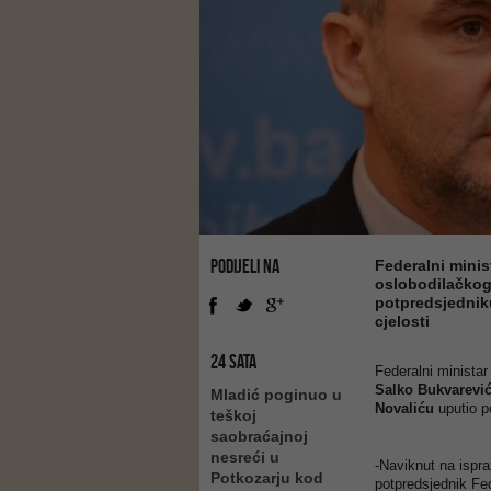
PODIJELI NA
Federalni minis
oslobodilačkog
potpredsjednik
cjelosti
24 SATA
Federalni ministar
Salko Bukvarevi
Mladić poginuo u
Novaliću
uputio p
teškoj
saobraćajnoj
nesreći u
-Naviknut na ispra
Potkozarju kod
potpredsjednik Fe