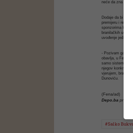
neće da zna - isti
Dodaje da bi bilo
premijeru i resorn
sponzorima koji k
branilačkih udruže
uvođenje jedinstve
- Pozivam ga da sv
obavlja, u Federa
samo sistemski mog
njegov konkretan 
vjerujem, branioci
Dunoviću.
(Fena/ad)
Depo.ba
pratite
#Salko Bukva