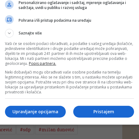
če Bukvarević.
Personalizirano oglašavanje i sadržaj, mjerenje oglašavanja i
sadržaja, uvidi u publiku i razvoj usluga
 mnogo bolje da je potpredsjednik FBiH umjesto federalnom
Pohrana i/ili pristup podacima na uređaju
om ministru pisao parlamentarcima i "svojim političkim
oče donošenje zakona koji će uvesti reprezentativnost
Saznajte više
nja i tako smanjiti njihov broj i zakona koji će omogućiti
nog registra".
Vaši će se osobni podaci obrađivati, a podatke s vašeg uređaja (kolačiće,
jedinstvene identifikatore i druge podatke uređaja) može pohranjivati,
dijeliti te im pristupati 241 partner ili ih može upotrebljavati ova web-
ojim autoritetom, kako osobnim tako i autoritetom funkcije koju
lokacija. Mi i naši partneri možemo upotrebljavati precizne podatke o
lnom parlamentu pomogne da ovi zakoni budu usvojeni, jer se
geolociranju.
Popis partnera.
u rješavati svi pa i branilački zahtjevi i problemi. To će biti
doprinos rješavanju problema branilaca, na čemu će mu,
Neki dobavljači mogu obrađivati vaše osobne podatke na temelju
 biti zahvalni - navodi Bukvarević u odgovoru potpredsjedniku
legitimnog interesa. Ako se ne slažete s tim, u nastavku možete upravljati
svojim opcijama. Potražite vezu pri dnu ove stranice ili na izborniku web-
lokacije za upravljanje pristankom ili povlačenje pristanka u postavkama
privatnosti i kolačića.
 putem društvenih mreža
Twitter
i
Facebook
Upravljanje opcijama
Pristajem
rević
#sdp
#milan dunović