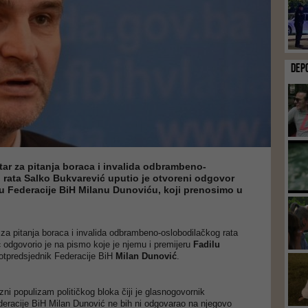
DEP
tar za pitanja boraca i invalida odbrambeno-
 rata Salko Bukvarević uputio je otvoreni odgovor
u Federacije BiH Milanu Dunoviću, koji prenosimo u
 za pitanja boraca i invalida odbrambeno-oslobodilačkog rata
ć
odgovorio je na pismo koje je njemu i premijeru
Fadilu
otpredsjednik Federacije BiH
Milan Dunović
.
zni populizam političkog bloka čiji je glasnogovornik
deracije BiH Milan Dunović ne bih ni odgovarao na njegovo