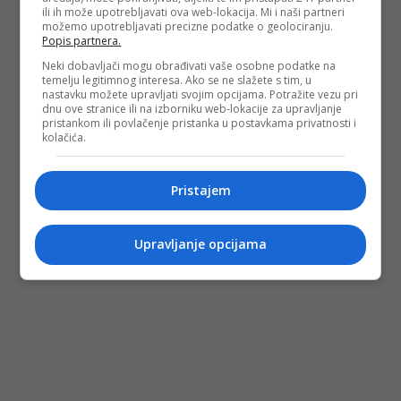
ili ih može upotrebljavati ova web-lokacija. Mi i naši partneri
možemo upotrebljavati precizne podatke o geolociranju.
Popis partnera.
Neki dobavljači mogu obrađivati vaše osobne podatke na
temelju legitimnog interesa. Ako se ne slažete s tim, u
nastavku možete upravljati svojim opcijama. Potražite vezu pri
dnu ove stranice ili na izborniku web-lokacije za upravljanje
pristankom ili povlačenje pristanka u postavkama privatnosti i
kolačića.
Pristajem
Upravljanje opcijama