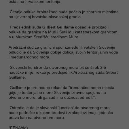
ostati na hrvatskom teritoriju.
Čitanje odluke Arbitražnog suda počelo je spornim mjestima
na sjevernoj hrvatsko-slovenskoj granici.
Predsjednik suda
Gilbert Guillame
dosad je pročitao i
odluke da granice na Muri i Sutli idu katastarskom granicom,
a u Murskom Središću sredinom Mure.
Arbitražni sud za granični spor između Hrvatske i Slovenije
odlučio je da Slovenija dobije doticaj svojih teritorijalnih voda
i međunarodnog mora.
Slovenski koridror do otvorenog mora bit će širok 2,5
nautičke milje, rekao je predsjednik Arbitražnog suda Gilbert
Guillame.
Guillame je prethodno rekao da "trenutačno nema mjesta
gdje je teritorijalno more Slovenije izravno spojeno na
otvoreno more, ali ga sud ima dužnost odrediti".
Odredio je da je slovenski 'junction' do otvorenog mora
bude područje u kojem brodovi i zrakoplovi imaju jednaka
prava kao na otvorenom moru.
(FENA/dg)