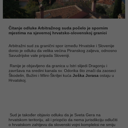
Čitanje odluke Arbitražnog suda počelo je spornim
mjestima na sjevernoj hrvatsko-slovenskoj granici
Arbitražni sud za granični spor između Hrvatske i Slovenije
donio je odluku da velika većina Piranskog zaljeva, odnosno
Savudrijske vale pripada Sloveniji.
Ranije je objavljeno da granica u Istri slijedi Dragonju i
završava na sredini kanala sv. Odorika što znači da zaoseci
Škodelin, Bužini i Mlini-Škriljei kuća
Joška Jorasa
ostaju u
Hrvatskoj.
Sud je također objavio odluku da je Sveta Gera na
hrvatskom teritoriju, ali i priopćio da nema jurisdikciju odlučiti
o hrvatskom zahtjevu da slovenski vojni kompleksi ne smiju