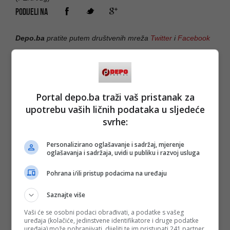
PODIJELI NA
Depo.ba
pratite putem društvenih mreža
Twitter
i
Facebook
Portal depo.ba traži vaš pristanak za
#arbitražni sud
#piranski zaljev
upotrebu vaših ličnih podataka u sljedeće
svrhe:
Personalizirano oglašavanje i sadržaj, mjerenje
oglašavanja i sadržaja, uvidi u publiku i razvoj usluga
Pohrana i/ili pristup podacima na uređaju
Saznajte više
Vaši će se osobni podaci obrađivati, a podatke s vašeg
uređaja (kolačiće, jedinstvene identifikatore i druge podatke
uređaja) može pohranjivati, dijeliti te im pristupati 241 partner