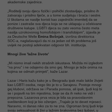
akademske zajednice.
„Roditelji svoju djecu fizički i psihički zlostavljaju, prisilno ih
zatvaraju i prisilno liječe, a u tome sudjeluju i braća i sestre.
U školama se nasilje koristi kao zajednički imenitelj da se
ponize i zastraše sva djeca koja se ne uklapaju u očekivane
društvene kalupe. LGBTI djeca su zato veoma često meta
nasilja uzrokovonog homofobijom i transfobijom", izjavila je
za Deutsche Welle
Emina Bošnjak
, izvršna direktorica
SOC-a, naglašavajući da ni za jedan od tih problema još
uvijek ne postoji adekvatan odgovor bh. institucija.
Mnogi žive 'lažne živote'
„Mi nismo imali nekih strašnih iskustava. Možda mi izgledom
"na prvu" i ne odajemo da smo gej. Mnogo je teže onima na
kojima se odmah primjeti", kaže Lazar.
Lazar i Haris kažu kako je u Beogradu ipak malo lakše živjeti
kao LGBTI osoba, nego što je to u Sarajevu. Postoje mnogi
gej klubovi, održava se i Parada ponosa, ali ipak, ljudi koji bi
se i pojavili na tim mjestima, boje se da ih neko ne vidi i
prepozna. Lazarova prva veza je bila sa pravoslavnim
sveštenikom koji je bio oženjen. „Trajalo je to devet mjeseci.
Naravno, ni danas niko za to ne zna. Ogroman broj ljudi krije
svoju seksualnost ili živi u lažnim brakovima bez ljubavi, u