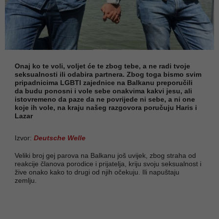
Onaj ko te voli, voljet će te zbog tebe, a ne radi tvoje
seksualnosti ili odabira partnera. Zbog toga bismo svim
pripadnicima LGBTI zajednice na Balkanu preporučili
da budu ponosni i vole sebe onakvima kakvi jesu, ali
istovremeno da paze da ne povrijede ni sebe, a ni one
koje ih vole, na kraju našeg razgovora poručuju Haris i
Lazar
Izvor:
Deutsche Welle
Veliki broj gej parova na Balkanu još uvijek, zbog straha od
reakcije članova porodice i prijatelja, kriju svoju seksualnost i
žive onako kako to drugi od njih očekuju. Ili napuštaju
zemlju.