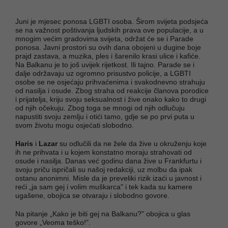
Juni je mjesec ponosa LGBTI osoba. Širom svijeta podsjeća
se na važnost poštivanja ljudskih prava ove populacije, a u
mnogim većim gradovima svijeta, održat će se i Parade
ponosa. Javni prostori su ovih dana obojeni u dugine boje
prajd zastava, a muzika, ples i šarenilo krasi ulice i kafiće.
Na Balkanu je to još uvijek rijetkost. Ili tajno. Parade se i
dalje održavaju uz ogromno prisustvo policije, a LGBTI
osobe se ne osjećaju prihvaćenima i svakodnevno strahuju
od nasilja i osude. Zbog straha od reakcije članova porodice
i prijatelja, kriju svoju seksualnost i žive onako kako to drugi
od njih očekuju. Zbog toga se mnogi od njih odlučuju
napustiti svoju zemlju i otići tamo, gdje se po prvi puta u
svom životu mogu osjećati slobodno.
Haris
i
Lazar
su odlučili da ne žele da žive u okruženju koje
ih ne prihvata i u kojem konstatno moraju strahovati od
osude i nasilja. Danas već godinu dana žive u Frankfurtu i
svoju priču ispričali su našoj redakciji, uz molbu da ipak
ostanu anonimni. Misle da je preveliki rizik izaći u javnost i
reći „ja sam gej i volim muškarca" i tek kada su kamere
ugašene, obojica se otvaraju i slobodno govore.
Na pitanje „Kako je biti gej na Balkanu?" obojica u glas
govore „Veoma teško!".