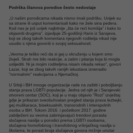
Podrška članova porodice često nedostaje
„U našim porodicama nikada nismo imali podršku. Uvijek su
sa strane ili usput komentarisali kako ne žele sina pedera.
Kod nas je još uvijek najbitnije „šta će reći komšija“ i kako to
objasniti drugima", izjavljuje 25-godišnji Haris iz Sarajeva,
koji se zbog takvih komentara njegovih roditelja nikad nije
usudio s njima govoriti o svojoj seksualnosti.
„Veoma je teško reći da si gej u okruženju u kojem smo
živjeli. Strah me bilo reakcije, a zatim i pitanja koja bi mogla
uslijediti. Ni ja mojim roditeljima nisam nikada rekao", govori
Lazar, koji se zbog takvih ranijih iskustava iznenadio
"normalnim" reakcijama u Njemačkoj.
U Srbiji i BiH mnoge organizacije rade na zaštiti i poboljšanju
stanja prava LGBTI populacije. Jedna od njih je i Sarajevski
otvoreni centar (SOC), koji je u maju objavio "Rozi" izvještaj
gdje je prikazan sveobuhvatan pregled stanja prava lezbejki,
gej muškaraca, biseksualnih, transrodnih i interspolnih
osoba u BiH. Tokom 2016. i početkom 2017. godine
zabilježeni su veoma zabrinjavajući trendovi porasta
slučajeva nasilja u porodici prema LGBTI osobama,
slučajeva homofobnog i transfobnog vršnjačkog nasilja u
školama, te porast broja slučajeva govora mržnje unutar