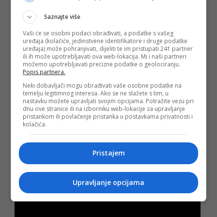
“Onaj ko te voli, voljet će te zbog tebe, a ne radi tvoje
Saznajte više
seksualnosti ili odabira partnera. Zbog toga bismo svim
pripadnicima LGBTI zajednice na Balkanu preporučili da
Vaši će se osobni podaci obrađivati, a podatke s vašeg
budu ponosni i vole sebe onakvima kakvi jesu, ali
uređaja (kolačiće, jedinstvene identifikatore i druge podatke
istovremeno da paze da ne povrijede ni sebe, a ni one koje
uređaja) može pohranjivati, dijeliti te im pristupati 241 partner
ih vole", na kraju našeg razgovora poručuju Haris i Lazar.
ili ih može upotrebljavati ova web-lokacija. Mi i naši partneri
možemo upotrebljavati precizne podatke o geolociranju.
Popis partnera.
(
dw.de
, DEPO PORTAL, BLIN MAGAZIN/md)
Neki dobavljači mogu obrađivati vaše osobne podatke na
******************************************
temelju legitimnog interesa. Ako se ne slažete s tim, u
Gledaj novu domaću igranu TV seriju "TRIP: Ta sjajna
nastavku možete upravljati svojim opcijama. Potražite vezu pri
putovanja" na DEPO TV!
dnu ove stranice ili na izborniku web-lokacije za upravljanje
pristankom ili povlačenje pristanka u postavkama privatnosti i
kolačića.
Pristajem
Upravljanje opcijama