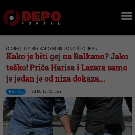
ODSELILI IZ BIH KAKO BI BILI ONO ŠTO JESU
Kako je biti gej na Balkanu? Jako
teško! Priča Harisa i Lazara samo
je jedan je od niza dokaza...
19.06.17, 13:56h
Hronika