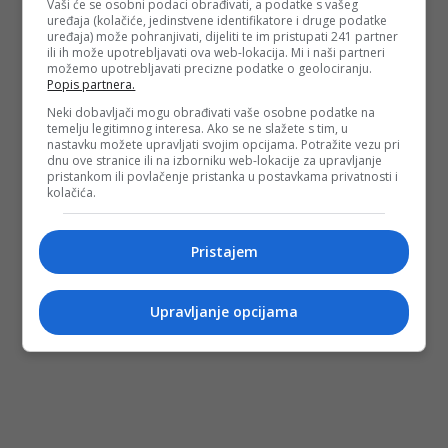
Vaši će se osobni podaci obrađivati, a podatke s vašeg
uređaja (kolačiće, jedinstvene identifikatore i druge podatke
uređaja) može pohranjivati, dijeliti te im pristupati 241 partner
ili ih može upotrebljavati ova web-lokacija. Mi i naši partneri
možemo upotrebljavati precizne podatke o geolociranju.
Popis partnera.
Neki dobavljači mogu obrađivati vaše osobne podatke na
temelju legitimnog interesa. Ako se ne slažete s tim, u
nastavku možete upravljati svojim opcijama. Potražite vezu pri
dnu ove stranice ili na izborniku web-lokacije za upravljanje
pristankom ili povlačenje pristanka u postavkama privatnosti i
kolačića.
Pristajem
Upravljanje opcijama