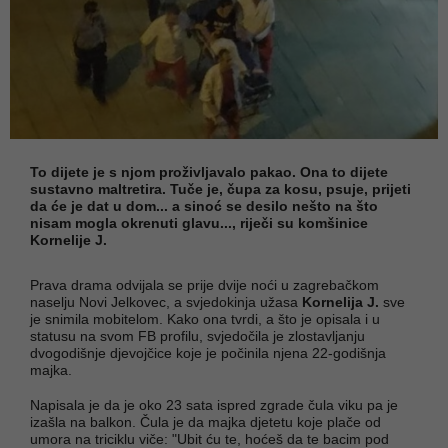
To dijete je s njom proživljavalo pakao. Ona to dijete
sustavno maltretira. Tuče je, čupa za kosu, psuje, prijeti
da će je dat u dom... a sinoć se desilo nešto na što
nisam mogla okrenuti glavu..., riječi su komšinice
Kornelije J.
Prava drama odvijala se prije dvije noći u zagrebačkom
naselju Novi Jelkovec, a svjedokinja užasa
Kornelija J.
sve
je snimila mobitelom. Kako ona tvrdi, a što je opisala i u
statusu na svom FB profilu, svjedočila je zlostavljanju
dvogodišnje djevojčice koje je počinila njena 22-godišnja
majka.
Napisala je da je oko 23 sata ispred zgrade čula viku pa je
izašla na balkon. Čula je da majka djetetu koje plače od
umora na triciklu viče: "Ubit ću te, hoćeš da te bacim pod