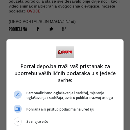
oduzeta porodici, a šta se sve dešavalo prije dvije noći, kao i
video snimak maltretiranja dvogodišnje djevojčice, možete
pogledati
OVDJE
.
(DEPO PORTAL/BLIN MAGAZIN/ad)
PODIJELI NA
Depo.ba
pratite putem društvenih mreža
Twitter
i
Facebook
Portal depo.ba traži vaš pristanak za
upotrebu vaših ličnih podataka u sljedeće
svrhe:
#zlostavljanje
#zagreb
Personalizirano oglašavanje i sadržaj, mjerenje
oglašavanja i sadržaja, uvidi u publiku i razvoj usluga
Pohrana i/ili pristup podacima na uređaju
Saznajte više