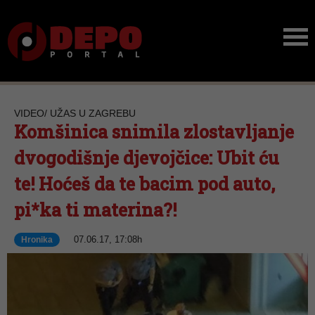
VIDEO/ UŽAS U ZAGREBU
Komšinica snimila zlostavljanje
dvogodišnje djevojčice: Ubit ću
te! Hoćeš da te bacim pod auto,
pi*ka ti materina?!
07.06.17, 17:08h
Hronika