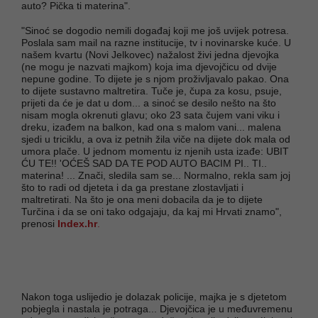
auto? Pička ti materina".
"Sinoć se dogodio nemili događaj koji me još uvijek potresa.
Poslala sam mail na razne institucije, tv i novinarske kuće. U
našem kvartu (Novi Jelkovec) nažalost živi jedna djevojka
(ne mogu je nazvati majkom) koja ima djevojčicu od dvije
nepune godine. To dijete je s njom proživljavalo pakao. Ona
to dijete sustavno maltretira. Tuče je, čupa za kosu, psuje,
prijeti da će je dat u dom... a sinoć se desilo nešto na što
nisam mogla okrenuti glavu; oko 23 sata čujem vani viku i
dreku, izađem na balkon, kad ona s malom vani... malena
sjedi u triciklu, a ova iz petnih žila viče na dijete dok mala od
umora plače. U jednom momentu iz njenih usta izađe: UBIT
ĆU TE!! 'OĆEŠ SAD DA TE POD AUTO BACIM PI.. TI..
materina! ... Znači, sledila sam se... Normalno, rekla sam joj
što to radi od djeteta i da ga prestane zlostavljati i
maltretirati. Na što je ona meni dobacila da je to dijete
Turčina i da se oni tako odgajaju, da kaj mi Hrvati znamo",
prenosi
Index.hr
.
Nakon toga uslijedio je dolazak policije, majka je s djetetom
pobjegla i nastala je potraga... Djevojčica je u međuvremenu