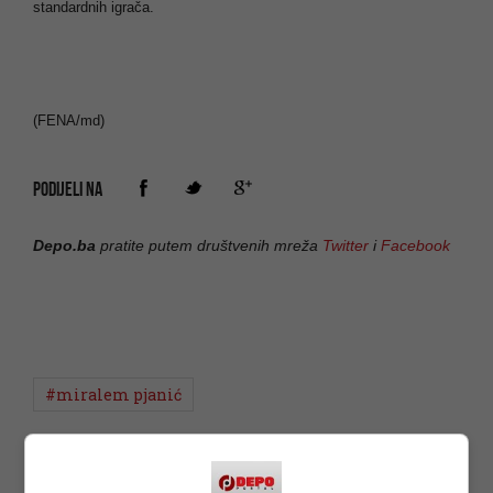
standardnih igrača.
(FENA/md)
PODIJELI NA
Depo.ba
pratite putem društvenih mreža
Twitter
i
Facebook
#miralem pjanić