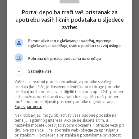
Portal depo.ba traži vaš pristanak za
upotrebu vaših ličnih podataka u sljedeće
svrhe:
Personalizirano oglašavanje i sadržaj, mjerenje
oglašavanja i sadržaja, uvidi u publiku i razvoj usluga
Pohrana i/ili pristup podacima na uređaju
Saznajte više
Vaši će se osobni podaci obrađivati, a podatke s vašeg
uređaja (kolačiće, jedinstvene identifikatore i druge podatke
uređaja) može pohranjivati, dijeliti te im pristupati 241 partner
ili ih može upotrebljavati ova web-lokacija. Mi i naši partneri
možemo upotrebljavati precizne podatke o geolociranju.
Popis partnera.
Neki dobavljači mogu obrađivati vaše osobne podatke na
temelju legitimnog interesa. Ako se ne slažete s tim, u
nastavku možete upravljati svojim opcijama. Potražite vezu pri
dnu ove stranice ili na izborniku web-lokacije za upravljanje
pristankom ili povlačenje pristanka u postavkama privatnosti i