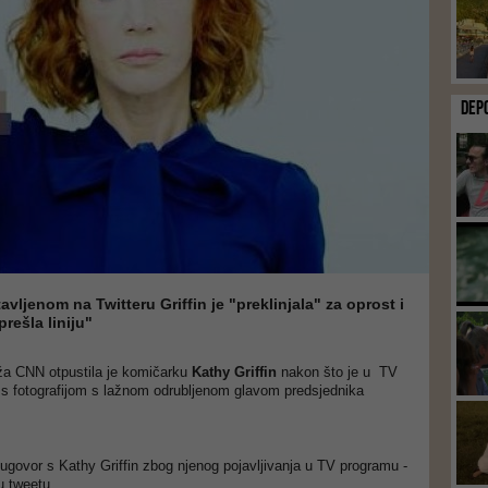
DEP
vljenom na Twitteru Griffin je "preklinjala" za oprost i
 prešla liniju"
a CNN otpustila je komičarku
Kathy Griffin
nakon što je u TV
 s fotografijom s lažnom odrubljenom glavom predsjednika
ugovor s Kathy Griffin zbog njenog pojavljivanja u TV programu -
u tweetu.