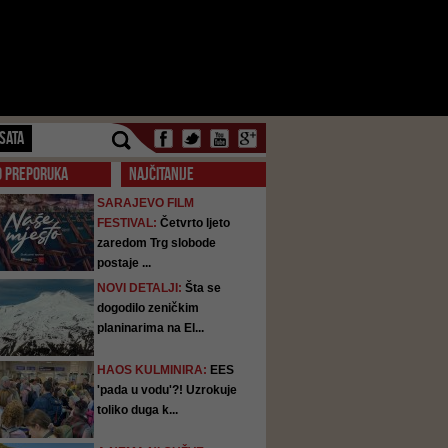
SATA
O PREPORUKA
NAJČITANIJE
SARAJEVO FILM
FESTIVAL:
Četvrto ljeto
zaredom Trg slobode
postaje ...
NOVI DETALJI:
Šta se
dogodilo zeničkim
planinarima na El...
HAOS KULMINIRA:
EES
'pada u vodu'?! Uzrokuje
toliko duga k...