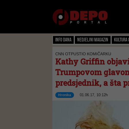
Info dana
Nedjeljni magazin
Kultura 
CNN OTPUSTIO KOMIČARKU
Kathy Griffin objav
Trumpovom glavom:
predsjednik, a šta 
01.06.17, 10:12h
Hronika