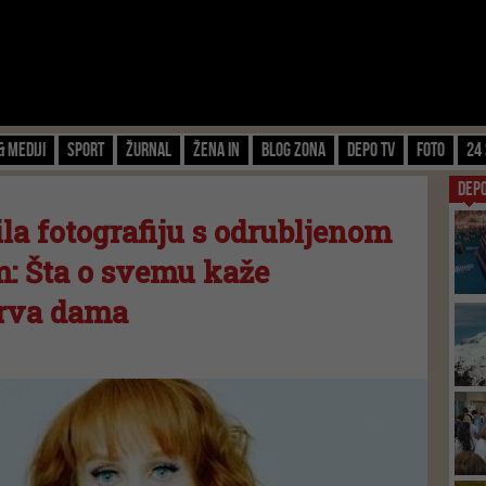
& Mediji
Sport
Žurnal
Žena IN
Blog zona
Depo TV
FOTO
24 
DEP
ila fotografiju s odrubljenom
 Šta o svemu kaže
prva dama