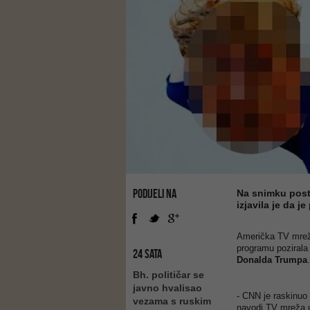
PODIJELI NA
Na snimku posta
izjavila je da je
Američka TV mrež
programu pozirala
24 SATA
Donalda Trumpa
.
Bh. političar se
javno hvalisao
- CNN je raskinuo 
vezama s ruskim
navodi TV mreža 