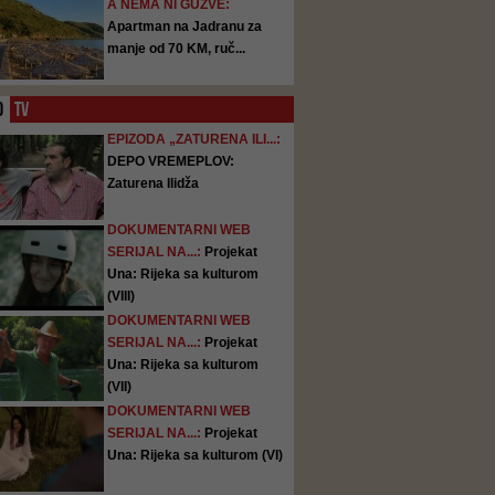
A NEMA NI GUŽVE:
Apartman na Jadranu za
manje od 70 KM, ruč...
O
TV
EPIZODA „ZATURENA ILI...:
DEPO VREMEPLOV:
Zaturena Ilidža
DOKUMENTARNI WEB
SERIJAL NA...:
Projekat
Una: Rijeka sa kulturom
(VIII)
DOKUMENTARNI WEB
SERIJAL NA...:
Projekat
Una: Rijeka sa kulturom
(VII)
DOKUMENTARNI WEB
SERIJAL NA...:
Projekat
Una: Rijeka sa kulturom (VI)