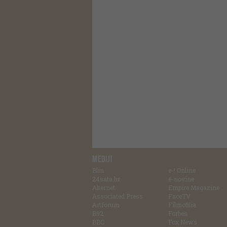
MEDIJI
Blin
e-! Online
24sata.hr
e-novine
Alternet
Empire Magazine
Associated Press
FaceTV
Artforum
Filmofilia
B92
Forbes
BBC
Fox News