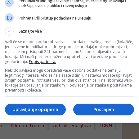
Personalizirano oglašavanje i sadržaj, mjerenje oglašavanja i
sadržaja, uvidi u publiku i razvoj usluga
 Trump izjavila je da se "pita oko mentalnog zdravlja osobe
", prenijela je TV mreža NBC.
Pohrana i/ili pristup podacima na uređaju
i predsjednički kandidat
Mitt Romney
također je osudio napad
Saznajte više
 politika postala je previše prizemna, previše niska i vulgarna, ali
 postavila Kethy Griffin predstavlja pad u još veće i gnusnije
Vaši će se osobni podaci obrađivati, a podatke s vašeg uređaja (kolačiće,
jedinstvene identifikatore i druge podatke uređaja) može pohranjivati,
dijeliti te im pristupati 241 partner ili ih može upotrebljavati ova web-
lokacija. Mi i naši partneri možemo upotrebljavati precizne podatke o
geolociranju.
Popis partnera.
ald Trump Jr
, objavio je na Twitteru: "Odvratno, ali ne i
e naša sadašnjica. Oni to smatraju prihvatljivim".
Neki dobavljači mogu obrađivati vaše osobne podatke na temelju
legitimnog interesa. Ako se ne slažete s tim, u nastavku možete upravljati
svojim opcijama. Potražite vezu pri dnu ove stranice ili na izborniku web-
lokacije za upravljanje pristankom ili povlačenje pristanka u postavkama
privatnosti i kolačića.
 putem društvenih mreža
Twitter
i
Facebook
Upravljanje opcijama
Pristajem
in
#donald trump
#odrubljena glava
#CNN