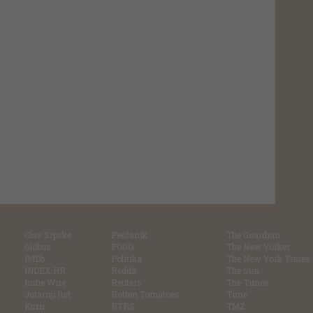
Glas Srpske
Pešćanik
The Guardian
Globus
POGO
The New Yorker
IMDb
Politika
The New York Times
INDEX.HR
Reddit
The Sun
Indie Wire
Reuters
The Times
Jutarnji list
Rotten Tomatoes
Time
Kurir
RTRS
TMZ