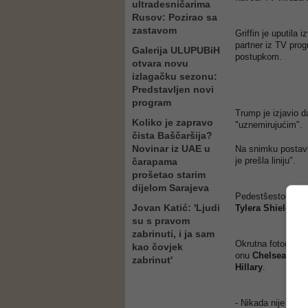
ultradesničarima
Rusov: Pozirao sa
zastavom
Griffin je uputila
partner iz TV pro
Galerija ULUPUBiH
postupkom.
otvara novu
izlagačku sezonu:
Predstavljen novi
program
Trump je izjavio d
Koliko je zapravo
"uznemirujućim".
čista Baščaršija?
Novinar iz UAE u
Na snimku postavlje
je prešla liniju".
čarapama
prošetao starim
dijelom Sarajeva
Pedestšestogodišn
Jovan Katić: 'Ljudi
Tylera Shieldsa
da
su s pravom
zabrinuti, i ja sam
Okrutna fotografij
kao čovjek
onu
Chelsea Clin
zabrinut'
Hillary
.
- Nikada nije duho