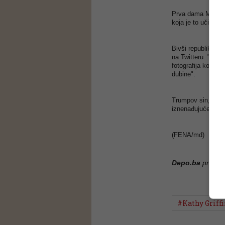
Prva dama Melania
koja je to učinila
Bivši republikansk
na Twitteru: "Naša
fotografija koju je
dubine".
Trumpov sin,
Don
iznenađujuće. To j
(FENA/md)
Depo.ba
pratite
#Kathy Griff