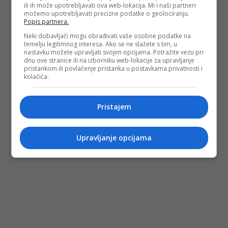
ili ih može upotrebljavati ova web-lokacija. Mi i naši partneri
možemo upotrebljavati precizne podatke o geolociranju.
Popis partnera.
Neki dobavljači mogu obrađivati vaše osobne podatke na
temelju legitimnog interesa. Ako se ne slažete s tim, u
nastavku možete upravljati svojim opcijama. Potražite vezu pri
dnu ove stranice ili na izborniku web-lokacije za upravljanje
pristankom ili povlačenje pristanka u postavkama privatnosti i
kolačića.
Pristajem
Upravljanje opcijama