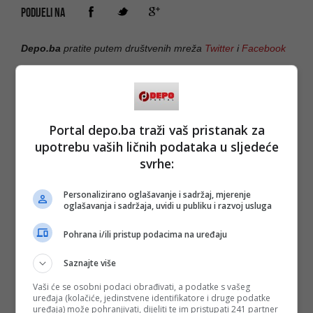
PODIJELI NA
Depo.ba
pratite putem društvenih mreža
Twitter
i
Facebook
Portal depo.ba traži vaš pristanak za
#Federica Mogherini
upotrebu vaših ličnih podataka u sljedeće
svrhe:
Personalizirano oglašavanje i sadržaj, mjerenje
oglašavanja i sadržaja, uvidi u publiku i razvoj usluga
Pohrana i/ili pristup podacima na uređaju
Saznajte više
Vaši će se osobni podaci obrađivati, a podatke s vašeg
uređaja (kolačiće, jedinstvene identifikatore i druge podatke
uređaja) može pohranjivati, dijeliti te im pristupati 241 partner