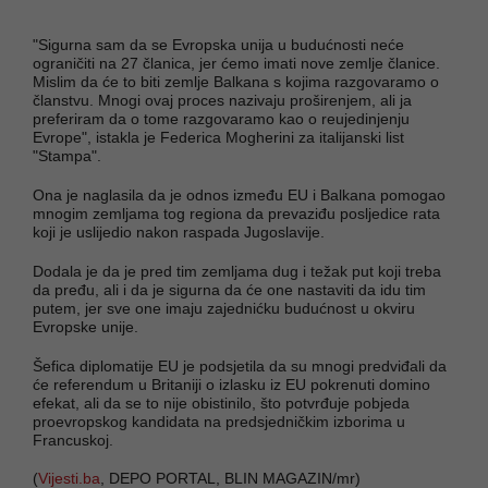
"Sigurna sam da se Evropska unija u budućnosti neće
ograničiti na 27 članica, jer ćemo imati nove zemlje članice.
Mislim da će to biti zemlje Balkana s kojima razgovaramo o
članstvu. Mnogi ovaj proces nazivaju proširenjem, ali ja
preferiram da o tome razgovaramo kao o reujedinjenju
Evrope", istakla je Federica Mogherini za italijanski list
"Stampa".
Ona je naglasila da je odnos između EU i Balkana pomogao
mnogim zemljama tog regiona da prevaziđu posljedice rata
koji je uslijedio nakon raspada Jugoslavije.
Dodala je da je pred tim zemljama dug i težak put koji treba
da pređu, ali i da je sigurna da će one nastaviti da idu tim
putem, jer sve one imaju zajednićku budućnost u okviru
Evropske unije.
Šefica diplomatije EU je podsjetila da su mnogi predviđali da
će referendum u Britaniji o izlasku iz EU pokrenuti domino
efekat, ali da se to nije obistinilo, što potvrđuje pobjeda
proevropskog kandidata na predsjedničkim izborima u
Francuskoj.
(
Vijesti.ba
, DEPO PORTAL, BLIN MAGAZIN/mr)