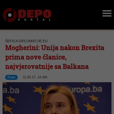
ŠEFICA DIPLOMATIJE EU
Mogherini: Unija nakon Brexita
prima nove članice,
najvjerovatnije sa Balkana
11.05.17, 14:34h
Front