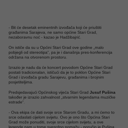
- Bit će desetak eminentnih izvođača koji će priuštiti
građanima Sarajeva, ne samo općine Stari Grad,
nezaboravnu noć - kazao je Hadžibajrić.
On ističe da su u Općini Stari Grad ove godine „malo
pobjegli od stereotipa“, pa je i današnja pres-konferencija
održana na otvorenom prostoru.
Izrazio je nadu da će koncert povodom Općine Stari Grad
postati tradicionalan, ističući da je to poklon Općine Stari
Grad i izvođača gradu Sarajevu, građanima i brojnim
posjetiteljima.
Predsjedavajući Općinskog vijeća Stari Grad
Jusuf Pušina
također je izrazio zahvalnost „stvarnim legendama muzičke
estrade“.
- Ova ekipa će dati svoje srce Starom Gradu, a mi ćemo to
srce odaslati cijelom svijetu. Ovo je ono što Općina Stari
Grad može ponuditi, svoje srce cijelom svijetu, a ove
legende nam u tome svesrdno pomažu - poručio je Pušina.