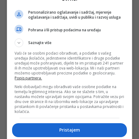
Personalizirano oglašavanje i sadržaj, mjerenje
oglašavanja i sadržaja, uvidi u publiku i razvoj usluga
Pohrana i/ili pristup podacima na uređaju
#dan općine stari grad sarajevo
#koncert ispred
Saznajte više
katedrale
#halid bešlić
#hari varešanović
Vaši će se osobni podaci obrađivati, a podatke s vašeg
#enes begović
uređaja (kolačiće, jedinstvene identifikatore i druge podatke
uređaja) može pohranjivati, dijeliti te im pristupati 241 partner
ili ih može upotrebljavati ova web-lokacija. Mi i naši partneri
možemo upotrebljavati precizne podatke o geolociranju.
Popis partnera.
Neki dobavljači mogu obrađivati vaše osobne podatke na
temelju legitimnog interesa. Ako se ne slažete s tim, u
nastavku možete upravljati svojim opcijama. Potražite vezu pri
dnu ove stranice ili na izborniku web-lokacije za upravljanje
pristankom ili povlačenje pristanka u postavkama privatnosti i
kolačića.
Pristajem