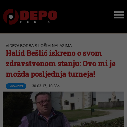
VIDEO/ BORBA S LOŠIM NALAZIMA
Halid Bešlić iskreno o svom
zdravstvenom stanju: Ovo mi je
možda posljednja turneja!
30.03.17, 10:33h
Showbizz