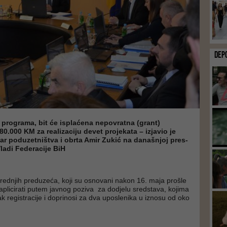
DEP
 programa, bit će isplaćena nepovratna (grant)
80.000 KM za realizaciju devet projekata – izjavio je
tar poduzetništva i obrta Amir Zukić na današnjoj pres-
Vladi Federacije BiH
 srednjih preduzeća, koji su osnovani nakon 16. maja prošle
aplicirati putem javnog poziva za dodjelu sredstava, kojima
ak registracije i doprinosi za dva uposlenika u iznosu od oko