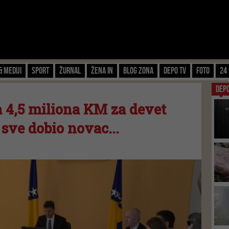
& Mediji
Sport
Žurnal
Žena IN
Blog zona
Depo TV
FOTO
24 
DEP
a 4,5 miliona KM za devet
 sve dobio novac...