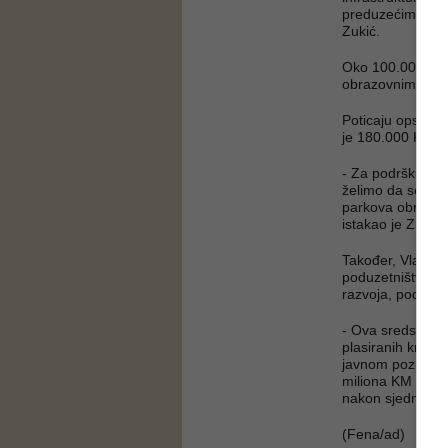
preduzećima, pri
Zukić.
Oko 100.000 KM 
obrazovnim insti
Poticaju opstanka
je 180.000 KM.
- Za podršku raz
želimo da se kro
parkova obrtnika 
istakao je Zukić.
Također, Vlada F
poduzetništva i 
razvoja, poduzet
- Ova sredstva b
plasiranih kredit
javnom pozivu, ko
miliona KM za ov
nakon sjednice V
(Fena/ad)