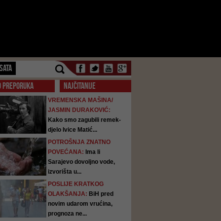
SATA
O PREPORUKA
NAJČITANIJE
VREMENSKA MAŠINA/
JASMIN DURAKOVIĆ:
Kako smo zagubili remek-
djelo Ivice Matić...
POTROŠNJA ZNATNO
POVEĆANA:
Ima li
Sarajevo dovoljno vode,
izvorišta u...
POSLIJE KRATKOG
OLAKŠANJA:
BiH pred
novim udarom vrućina,
prognoza ne...