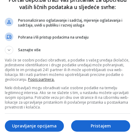
je svega inkubatorima i poduzetničkim centrima – kazao je
vaših ličnih podataka u sljedeće svrhe:
Personalizirano oglašavanje i sadržaj, mjerenje oglašavanja i
bit će utrošeno za projekt udruženjima, komorama i
sadržaja, uvidi u publiku i razvoj usluga
tucijama.
 starih zanata radi očuvanja obrtničkih tradicija planirano
Pohrana i/ili pristup podacima na uređaju
Saznajte više
voju vezanih posebnih obrta predviđeno je 500.000 KM, jer
z zajedničko ulaganje dođe do poboljšanja mašinskih
Vaši će se osobni podaci obrađivati, a podatke s vašeg uređaja (kolačiće,
i to u cilju novog zapošljavanja i kvalitetnije proizvodnje –
jedinstvene identifikatore i druge podatke uređaja) može pohranjivati,
dijeliti te im pristupati 241 partner ili ih može upotrebljavati ova web-
lokacija. Mi i naši partneri možemo upotrebljavati precizne podatke o
BiH je danas odobrila Federalnom ministarstvu razvoja,
geolociranju.
Popis partnera.
obrta 2.000.000 KM za realizaciju Programa “Kreditni poticaj
Neki dobavljači mogu obrađivati vaše osobne podatke na temelju
ništva i obrta” za 2017.
legitimnog interesa. Ako se ne slažete s tim, u nastavku možete upravljati
svojim opcijama. Potražite vezu pri dnu ove stranice ili na izborniku web-
it će uvećana za iznos naplaćenih glavnica prethodno
lokacije za upravljanje pristankom ili povlačenje pristanka u postavkama
a u visini od 3,5 do četiri miliona KM, tako da će ukupno po
privatnosti i kolačića.
ji se treba realizovati u martu, dodijeliti između 5,5 i šest
e namjene – dodao je Zukić na današnjoj pres-konferenciji
lade Federacije BiH.
Upravljanje opcijama
Pristajem