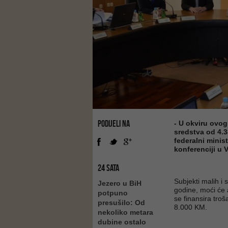
PODIJELI NA
- U okviru ovog
sredstva od 4.3
federalni minis
konferenciji u 
24 SATA
Subjekti malih i
Jezero u BiH
godine, moći će 
potpuno
se finansira troš
presušilo: Od
8.000 KM.
nekoliko metara
dubine ostalo