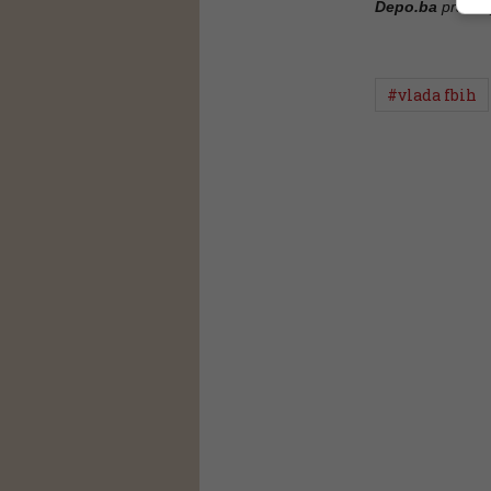
Depo.ba
pratite
#vlada fbih