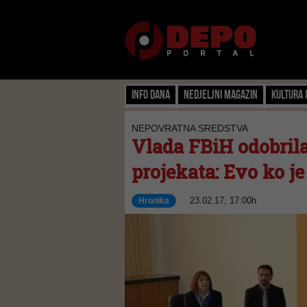
Info dana
Nedjeljni magazin
Kultura 
NEPOVRATNA SREDSTVA
Vlada FBiH odobril
projekata: Evo ko je
23.02.17, 17:00h
Hronika