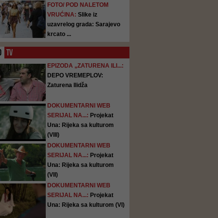
FOTO/ POD NALETOM
VRUĆINA:
Slike iz
uzavrelog grada: Sarajevo
krcato ...
O
TV
EPIZODA „ZATURENA ILI...:
DEPO VREMEPLOV:
Zaturena Ilidža
DOKUMENTARNI WEB
SERIJAL NA...:
Projekat
Una: Rijeka sa kulturom
(VIII)
DOKUMENTARNI WEB
SERIJAL NA...:
Projekat
Una: Rijeka sa kulturom
(VII)
DOKUMENTARNI WEB
SERIJAL NA...:
Projekat
Una: Rijeka sa kulturom (VI)