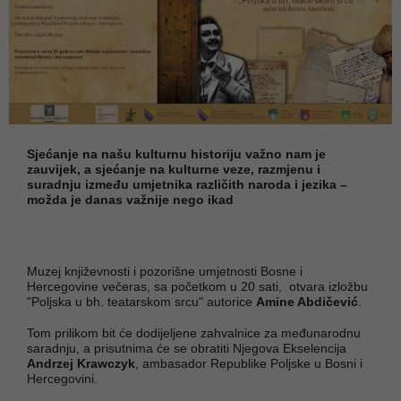
Sjećanje na našu kulturnu historiju važno nam je
zauvijek, a sjećanje na kulturne veze, razmjenu i
suradnju između umjetnika različith naroda i jezika –
možda je danas važnije nego ikad
Muzej književnosti i pozorišne umjetnosti Bosne i
Hercegovine večeras, sa početkom u 20 sati, otvara izložbu
"Poljska u bh. teatarskom srcu" autorice
Amine Abdičević
.
Tom prilikom bit će dodijeljene zahvalnice za međunarodnu
saradnju, a prisutnima će se obratiti Njegova Ekselencija
Andrzej Krawczyk
, ambasador Republike Poljske u Bosni i
Hercegovini.