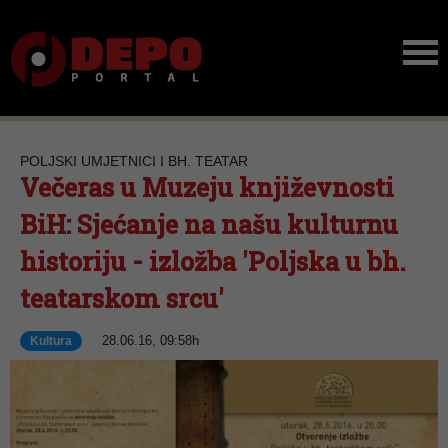
POLJSKI UMJETNICI I BH. TEATAR
Večeras u Muzeju književnosti
BiH: Sjećanje na našu kulturnu
historiju - izložba 'Poljska u bh.
teatarskom srcu'
28.06.16, 09:58h
Kultura