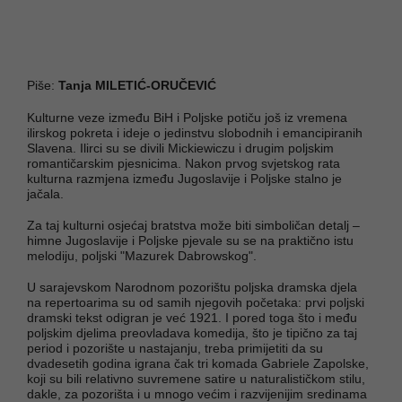
Piše:
Tanja MILETIĆ-ORUČEVIĆ
Kulturne veze između BiH i Poljske potiču još iz vremena
ilirskog pokreta i ideje o jedinstvu slobodnih i emancipiranih
Slavena. Ilirci su se divili Mickiewiczu i drugim poljskim
romantičarskim pjesnicima. Nakon prvog svjetskog rata
kulturna razmjena između Jugoslavije i Poljske stalno je
jačala.
Za taj kulturni osjećaj bratstva može biti simboličan detalj –
himne Jugoslavije i Poljske pjevale su se na praktično istu
melodiju, poljski "Mazurek Dabrowskog".
U sarajevskom Narodnom pozorištu poljska dramska djela
na repertoarima su od samih njegovih početaka: prvi poljski
dramski tekst odigran je već 1921. I pored toga što i među
poljskim djelima preovladava komedija, što je tipično za taj
period i pozorište u nastajanju, treba primijetiti da su
dvadesetih godina igrana čak tri komada Gabriele Zapolske,
koji su bili relativno suvremene satire u naturalističkom stilu,
dakle, za pozorišta i u mnogo većim i razvijenijim sredinama