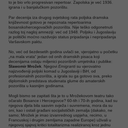
to je bio vrlo progresivan repertoar. Zapolska je već 1936.
igrana i u banjalučkom pozorištu.
Par decenija iza drugog svjetskog rata poljska dramska
književnost gotovo je nepoznata repertoarima
bosanskohercegovačkih pozorišta. Nije teško odgonetnuti
razlog toj nagloj amneziji: već od 1948. Poljsku i Jugoslaviju
je politički moćno razdvojio status pripadanja i nepripadanja
Varšavskom paktu.
No, već od šezdesetih godina uvlači se, vjerojatno u početku
„na mala vrata“ jedan od onih dramskih pisaca koji
decenijama ostaju miljenici pozorišnih umjetnika i publike:
Slawomir Mrožek
. Njegovi
Emigranti
su vjerovatno
najizvođeniji poljski komad u Jugoslaviji i BiH, od
profesionalnih pozorišta, a igrala su ga gotovo sva, preko
diplomskih predstava studenata glume do amaterskih
pozorišta u kasnijim godinama.
Mogli bismo se zapitati šta je to u Mrožekovom teatru tako
očaralo Bosance i Hercegovce? 60-tih i 70-ih godina, kad su
njegova djela bila sasvim svježa i suvremena, mora da su
oni, kao i ostali građani socijalističkih zemalja (dakako, ne
samo; Mrožek je imao izvanrednog uspjeha, recimo, u
Francuskoj i drugim zemljama zapadne Europe) uživali u
njegovoj sjajnoj kritici totalitarizma realiziranoj kroz jednu