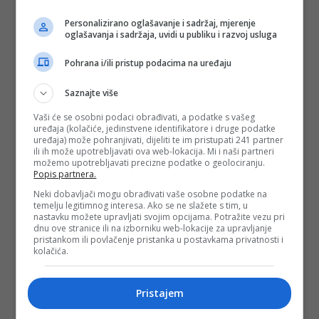
te pretpostavke moralo bi se načiniti ozbiljnije istraživanje).
Bilo je tu i svjetske klasike, ali poljska suvremena avangarda
Personalizirano oglašavanje i sadržaj, mjerenje
oglašavanja i sadržaja, uvidi u publiku i razvoj usluga
Minca je očito posebno privlačila, ili je smatrao svojom
dužnošću, kulturnom misijom da je predstavi
bosanskohercegovačkoj publici.
Tadeusz Rozewicz
, sa
Pohrana i/ili pristup podacima na uređaju
svojom fanstastičnom mješavinom poezije i groteske, u
Mincu je našao najboljeg ambasadora.
Saznajte više
Vaši će se osobni podaci obrađivati, a podatke s vašeg
uređaja (kolačiće, jedinstvene identifikatore i druge podatke
uređaja) može pohranjivati, dijeliti te im pristupati 241 partner
ili ih može upotrebljavati ova web-lokacija. Mi i naši partneri
možemo upotrebljavati precizne podatke o geolociranju.
Popis partnera.
Neki dobavljači mogu obrađivati vaše osobne podatke na
temelju legitimnog interesa. Ako se ne slažete s tim, u
nastavku možete upravljati svojim opcijama. Potražite vezu pri
dnu ove stranice ili na izborniku web-lokacije za upravljanje
pristankom ili povlačenje pristanka u postavkama privatnosti i
kolačića.
Pristajem