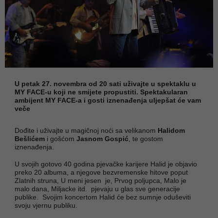
U petak 27. novembra od 20 sati uživajte u spektaklu u
MY FACE-u koji ne smijete propustiti. Spektakularan
ambijent MY FACE-a i gosti iznenađenja uljepšat će vam
veče
Dođite i uživajte u magičnoj noći sa velikanom
Halidom
Bešlićem
i gošćom
Jasnom Gospić
, te gostom
iznenađenja.
U svojih gotovo 40 godina pjevačke karijere Halid je objavio
preko 20 albuma, a njegove bezvremenske hitove poput
Zlatnih struna, U meni jesen je, Prvog poljupca, Malo je
malo dana, Miljacke itd. pjevaju u glas sve generacije
publike. Svojim koncertom Halid će bez sumnje oduševiti
svoju vjernu publiku.