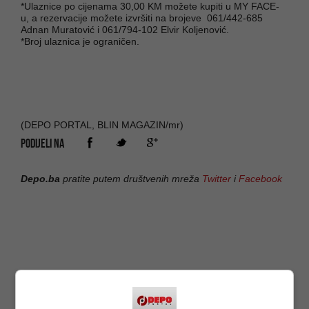
*Ulaznice po cijenama 30,00 KM možete kupiti u MY FACE-
u, a rezervacije možete izvršiti na brojeve 061/442-685
Adnan Muratović i 061/794-102 Elvir Koljenović.
*Broj ulaznica je ograničen.
(DEPO PORTAL, BLIN MAGAZIN/mr)
PODIJELI NA
Depo.ba
pratite putem društvenih mreža
Twitter
i
Facebook