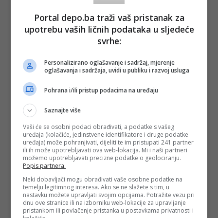
Portal depo.ba traži vaš pristanak za
upotrebu vaših ličnih podataka u sljedeće
svrhe:
Personalizirano oglašavanje i sadržaj, mjerenje
oglašavanja i sadržaja, uvidi u publiku i razvoj usluga
Pohrana i/ili pristup podacima na uređaju
Saznajte više
Vaši će se osobni podaci obrađivati, a podatke s vašeg
uređaja (kolačiće, jedinstvene identifikatore i druge podatke
uređaja) može pohranjivati, dijeliti te im pristupati 241 partner
ili ih može upotrebljavati ova web-lokacija. Mi i naši partneri
možemo upotrebljavati precizne podatke o geolociranju.
Popis partnera.
Neki dobavljači mogu obrađivati vaše osobne podatke na
temelju legitimnog interesa. Ako se ne slažete s tim, u
nastavku možete upravljati svojim opcijama. Potražite vezu pri
dnu ove stranice ili na izborniku web-lokacije za upravljanje
pristankom ili povlačenje pristanka u postavkama privatnosti i