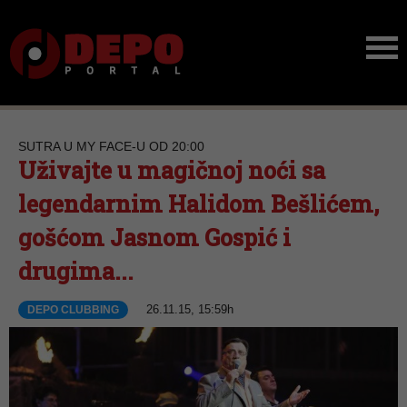
SUTRA U MY FACE-U OD 20:00
Uživajte u magičnoj noći sa
legendarnim Halidom Bešlićem,
gošćom Jasnom Gospić i
drugima...
26.11.15, 15:59h
DEPO CLUBBING