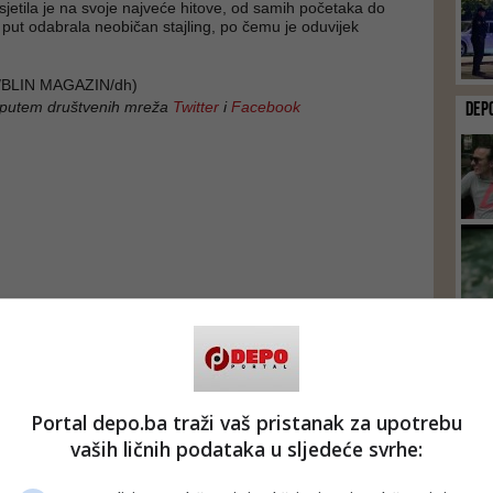
jetila je na svoje najveće hitove, od samih početaka do
 put odabrala neobičan stajling, po čemu je oduvijek
BLIN MAGAZIN/dh)
DEP
 putem društvenih mreža
Twitter
i
Facebook
Portal depo.ba traži vaš pristanak za upotrebu
vaših ličnih podataka u sljedeće svrhe: