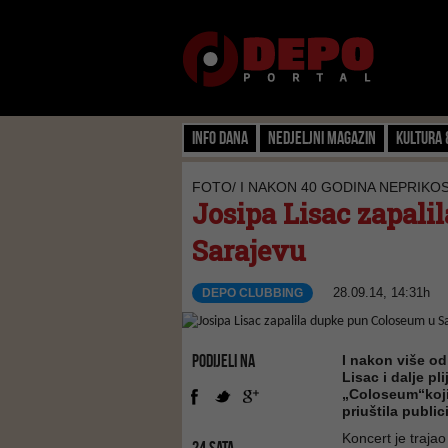
Info dana
Nedjeljni magazin
Kultura 
FOTO/ I NAKON 40 GODINA NEPRIKO
Josipa Lisac zapal
Sarajevu
28.09.14, 14:31h
DEPO CLUBBING
PODIJELI NA
I nakon više od
Lisac i dalje p
„Coloseum“koji 
priuštila publi
Koncert je trajao