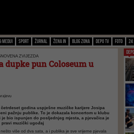
& Mediji
Sport
Žurnal
Žena IN
Blog zona
Depo TV
FOTO
24 
DEP
SNOVENA ZVIJEZDA
ila dupke pun Coloseum u
 četrdeset godina uspješne muzičke karijere Josipa
lijeni pažnju publike. To je dokazala koncertom u klubu
je bio ispunjen do posljednjeg mjesta, a pjevačica je
ci pravi muzički ugođaj
 nešto više od dva sata, a i publika je sve vrijeme pjevala