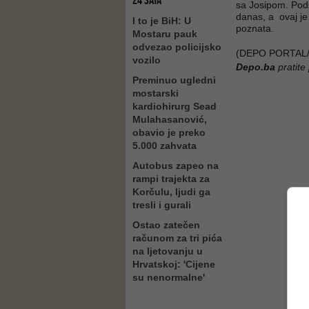
24 SATA
sa Josipom. Pods
danas, a ovaj je
I to je BiH: U
poznata.
Mostaru pauk
odvezao policijsko
(DEPO PORTAL/
vozilo
Depo.ba
pratite
Preminuo ugledni
mostarski
kardiohirurg Sead
Mulahasanović,
obavio je preko
5.000 zahvata
Autobus zapeo na
rampi trajekta za
Korčulu, ljudi ga
tresli i gurali
Ostao zatečen
računom za tri pića
na ljetovanju u
Hrvatskoj: 'Cijene
su nenormalne'