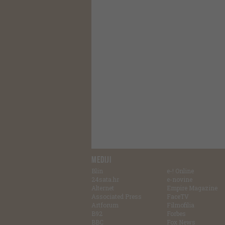
MEDIJI
Blin
e-! Online
24sata.hr
e-novine
Alternet
Empire Magazine
Associated Press
FaceTV
Artforum
Filmofilia
B92
Forbes
BBC
Fox News