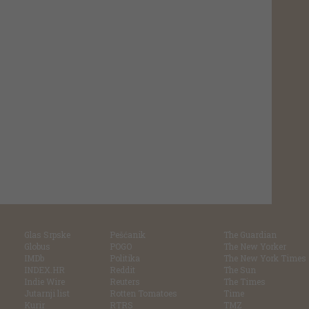
Glas Srpske
Pešćanik
The Guardian
Globus
POGO
The New Yorker
IMDb
Politika
The New York Times
INDEX.HR
Reddit
The Sun
Indie Wire
Reuters
The Times
Jutarnji list
Rotten Tomatoes
Time
Kurir
RTRS
TMZ