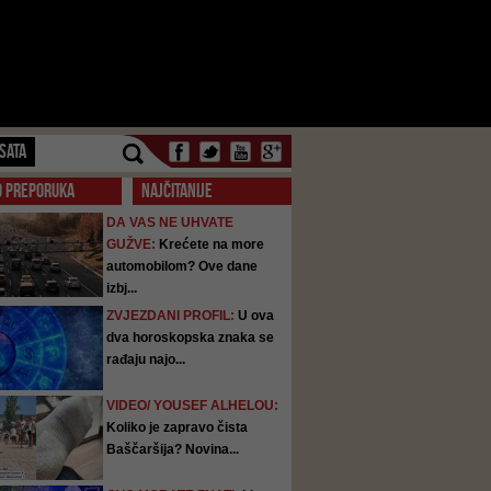
SATA
O PREPORUKA
NAJČITANIJE
DA VAS NE UHVATE
GUŽVE:
Krećete na more
automobilom? Ove dane
izbj...
ZVJEZDANI PROFIL:
U ova
dva horoskopska znaka se
rađaju najo...
VIDEO/ YOUSEF ALHELOU:
Koliko je zapravo čista
Baščaršija? Novina...