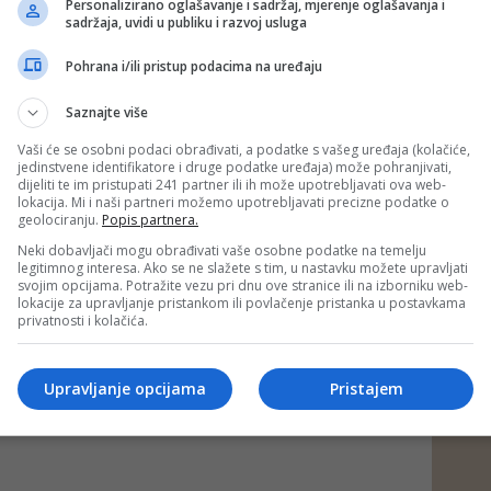
Personalizirano oglašavanje i sadržaj, mjerenje oglašavanja i
sadržaja, uvidi u publiku i razvoj usluga
Pohrana i/ili pristup podacima na uređaju
Saznajte više
Vaši će se osobni podaci obrađivati, a podatke s vašeg uređaja (kolačiće,
jedinstvene identifikatore i druge podatke uređaja) može pohranjivati,
dijeliti te im pristupati 241 partner ili ih može upotrebljavati ova web-
lokacija. Mi i naši partneri možemo upotrebljavati precizne podatke o
geolociranju.
Popis partnera.
Neki dobavljači mogu obrađivati vaše osobne podatke na temelju
legitimnog interesa. Ako se ne slažete s tim, u nastavku možete upravljati
svojim opcijama. Potražite vezu pri dnu ove stranice ili na izborniku web-
lokacije za upravljanje pristankom ili povlačenje pristanka u postavkama
privatnosti i kolačića.
Upravljanje opcijama
Pristajem