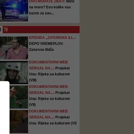
OVO MORATE ZNATI:
Idete
na more? Evo kolike vas
kazne za sao...
O
TV
EPIZODA „ZATURENA ILI...:
DEPO VREMEPLOV:
Zaturena Ilidža
DOKUMENTARNI WEB
SERIJAL NA...:
Projekat
Una: Rijeka sa kulturom
(VIII)
DOKUMENTARNI WEB
SERIJAL NA...:
Projekat
Una: Rijeka sa kulturom
(VII)
DOKUMENTARNI WEB
SERIJAL NA...:
Projekat
Una: Rijeka sa kulturom (VI)