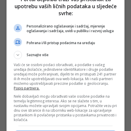
upotrebu vaših ličnih podataka u sljedeće
svrhe:
Personalizirano oglašavanje i sadržaj, mjerenje
oglašavanja i sadržaja, uvidi u publiku i razvoj usluga
Pohrana i/ili pristup podacima na uređaju
Saznajte više
Vaši će se osobni podaci obrađivati, a podatke s vašeg
uređaja (kolačiće, jedinstvene identifikatore i druge podatke
uređaja) može pohranjivati, dijeliti te im pristupati 241 partner
ili ih može upotrebljavati ova web-lokacija. Mi i naši partneri
možemo upotrebljavati precizne podatke o geolociranju.
Popis partnera.
Neki dobavljači mogu obrađivati vaše osobne podatke na
temelju legitimnog interesa. Ako se ne slažete s tim, u
nastavku možete upravljati svojim opcijama. Potražite vezu pri
dnu ove stranice ili na izborniku web-lokacije za upravljanje
pristankom ili povlačenje pristanka u postavkama privatnosti i
kolačića.