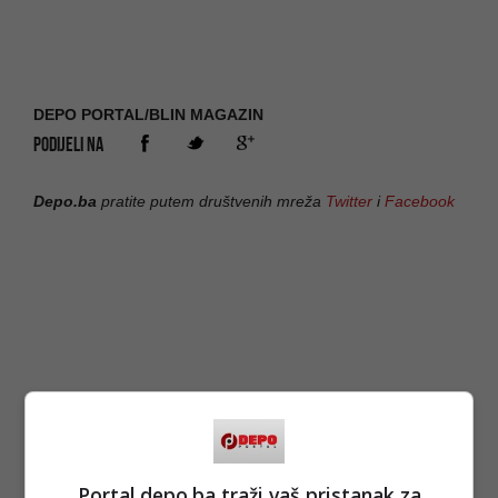
DEPO PORTAL/BLIN MAGAZIN
PODIJELI NA
Depo.ba
pratite putem društvenih mreža
Twitter
i
Facebook
Portal depo.ba traži vaš pristanak za