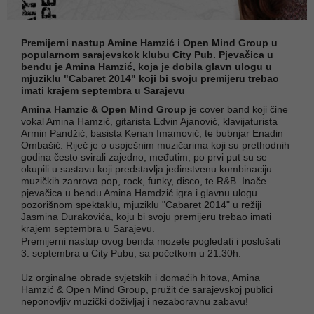
Premijerni nastup Amine Hamzić i Open Mind Group u
popularnom sarajevskok klubu City Pub. Pjevačica u
bendu je Amina Hamzić, koja je dobila glavn ulogu u
mjuziklu "Cabaret 2014" koji bi svoju premijeru trebao
imati krajem septembra u Sarajevu
Amina Hamzic & Open Mind Group
je cover band koji čine
vokal Amina Hamzić, gitarista Edvin Ajanović, klavijaturista
Armin Pandžić, basista Kenan Imamović, te bubnjar Enadin
Ombašić. Riječ je o uspješnim muzičarima koji su prethodnih
godina često svirali zajedno, međutim, po prvi put su se
okupili u sastavu koji predstavlja jedinstvenu kombinaciju
muzičkih zanrova pop, rock, funky, disco, te R&B. Inače.
pjevačica u bendu Amina Hamdzić igra i glavnu ulogu
pozorišnom spektaklu, mjuziklu "Cabaret 2014" u režiji
Jasmina Durakovića, koju bi svoju premijeru trebao imati
krajem septembra u Sarajevu.
Premijerni nastup ovog benda mozete pogledati i poslušati
3. septembra u City Pubu, sa početkom u 21:30h.
Uz orginalne obrade svjetskih i domaćih hitova, Amina
Hamzić & Open Mind Group, pružit će sarajevskoj publici
neponovljiv muzički doživljaj i nezaboravnu zabavu!