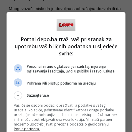
Mnogi vozači misle da je dovoljna saobraćajna dozvola ili da
punomoć “nije potrebna ako je auto od supruge ili roditelja”.
U praksi, to više ne prolazi.
Sve češće se dešava da porodice s djecom budu vraćene s
granice jer nemaju ovaj jedan papir.
Portal depo.ba traži vaš pristanak za
Savjet za putnike
upotrebu vaših ličnih podataka u sljedeće
svrhe:
Ako putujete preko hrvatsko-bosanskih graničnih prijelaza u
narednim mjesecima i vozite tuđe vozilo, punomoć stavite uz
lične dokumente prije polaska. Time možete izbjeći sate
Personalizirano oglašavanje i sadržaj, mjerenje
čekanja, stres i povratak kući.
oglašavanja i sadržaja, uvidi u publiku i razvoj usluga
Pohrana i/ili pristup podacima na uređaju
(
GP Maljevac
/DEPO PORTAL/af)
PODIJELI NA
Saznajte više
Vaši će se osobni podaci obrađivati, a podatke s vašeg
Depo.ba
pratite putem društvenih mreža
Twitter
i
Facebook
uređaja (kolačiće, jedinstvene identifikatore i druge podatke
uređaja) može pohranjivati, dijeliti te im pristupati 241 partner
ili ih može upotrebljavati ova web-lokacija. Mi i naši partneri
možemo upotrebljavati precizne podatke o geolociranju.
Popis partnera.