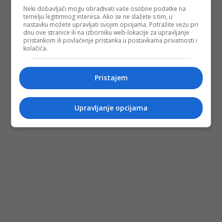
Neki dobavljači mogu obrađivati vaše osobne podatke na
temelju legitimnog interesa. Ako se ne slažete s tim, u
nastavku možete upravljati svojim opcijama. Potražite vezu pri
dnu ove stranice ili na izborniku web-lokacije za upravljanje
pristankom ili povlačenje pristanka u postavkama privatnosti i
kolačića.
Pristajem
Upravljanje opcijama