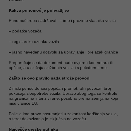
Kakva punomoć je prihvatljiva
Punomoć treba sadržavati: – ime i prezime vlasnika vozila
– podatke vozača
– registarsku oznaku vozila
– jasno navedenu dozvolu za upravljanje i prelazak granice
Preporučuje se da dokument bude ovjeren kod notara ili
općine, a u slučaju službenih vozila i s pečatom firme.
Zašto se ovo pravilo sada strože provodi
Zimski period donosi pojačan promet, ali i povećan broj
pokušaja zloupotrebe vozila. Upravo zbog toga su kontrole
na granicama intenzivirane, posebno prema zemljama koje
nisu članice EU.
Policija ima pravo posumnjati u zakonitost korištenja vozila,
a teret dokazivanja je isključivo na vozaču.
Najčešće greške putnika