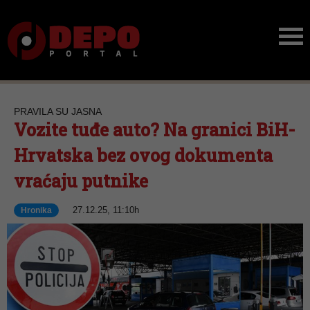
PRAVILA SU JASNA
Vozite tuđe auto? Na granici BiH-
Hrvatska bez ovog dokumenta
vraćaju putnike
27.12.25, 11:10h
Hronika